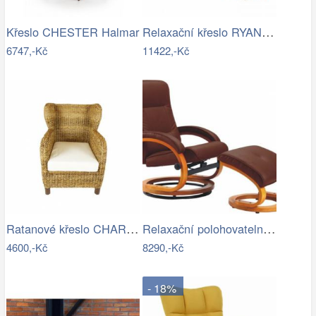
Relaxační křeslo RYANN-TK
Křeslo CHESTER Halmar
6747,-Kč
11422,-Kč
Ratanové křeslo CHARLESTON - banánový…
Relaxační polohovatelné křeslo,…
4600,-Kč
8290,-Kč
- 18%