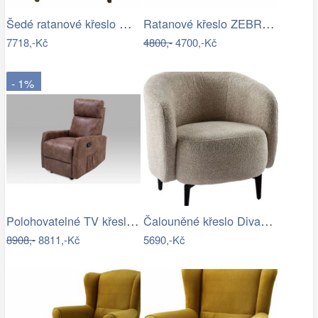
Šedé ratanové křeslo Mirri - 57*85…
Ratanové křeslo ZEBRA ušák - banánový…
7718,-Kč
4800,-
4700,-Kč
- 1%
Polohovatelné TV křeslo TV-5053 Autronic
Čalouněné křeslo Divano béžová/černá
8908,-
8811,-Kč
5690,-Kč