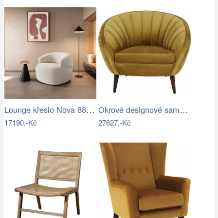
Lounge křeslo Nova 88x88 cm bouclé…
Okrové designové sametové křeslo Almond…
17190,-Kč
27627,-Kč