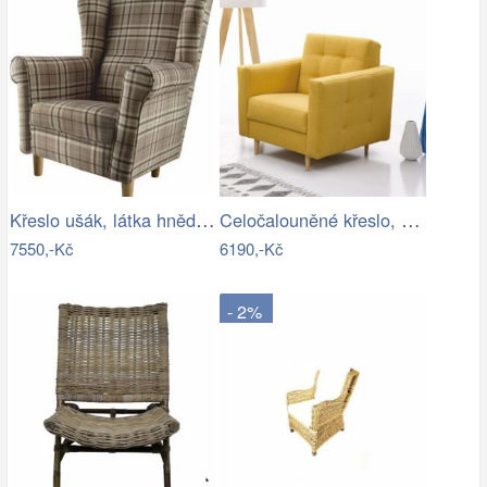
Křeslo ušák, látka hnědé káro, Charlot…
Celočalouněné křeslo, hořčicová látka,…
7550,-Kč
6190,-Kč
- 2%