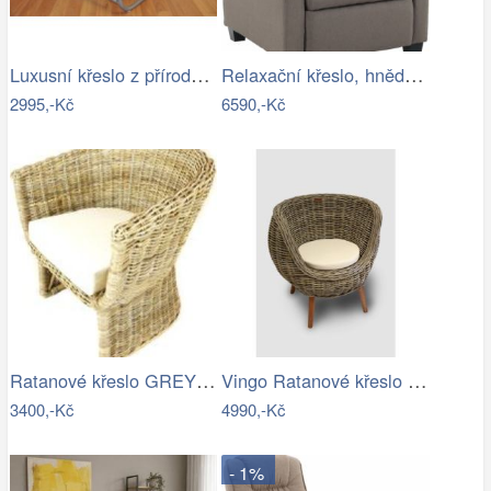
Luxusní křeslo z přírodního ratanu - AX
Relaxační křeslo, hnědá, TURNER Mdum
2995,-Kč
6590,-Kč
Ratanové křeslo GREY - šedý ratan
Vingo Ratanové křeslo s polstrem – šedé…
3400,-Kč
4990,-Kč
- 1%