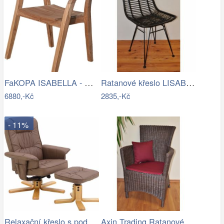
FaKOPA ISABELLA - masivní křeslo z…
Ratanové křeslo LISABON - černé
6880,-Kč
2835,-Kč
- 11%
Relaxační křeslo s podnožkou, cappucino…
Axin Trading Ratanové křeslo Pluto…