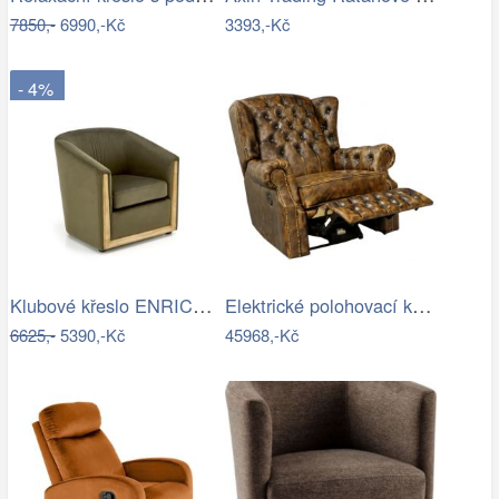
7850,-
6990,-Kč
3393,-Kč
- 4%
Klubové křeslo ENRICO Halmar
Elektrické polohovací křeslo…
6625,-
5390,-Kč
45968,-Kč