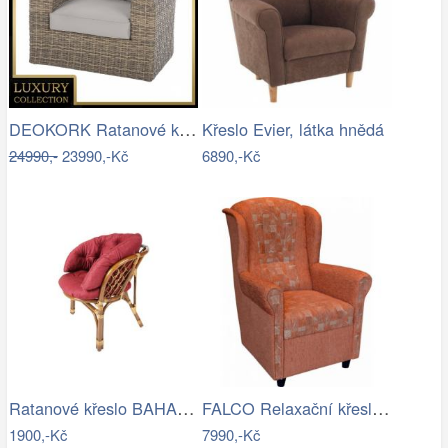
DEOKORK Ratanové křeslo BORNEO LUXURY …
Křeslo Evier, látka hnědá
24990,-
23990,-Kč
6890,-Kč
Ratanové křeslo BAHAMA tmavé - XL polstr
FALCO Relaxační křeslo ušák Jakub…
1900,-Kč
7990,-Kč