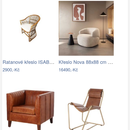
Ratanové křeslo ISABEL - tmavý med
Křeslo Nova 88x88 cm manšestr béžová
2900,-Kč
16490,-Kč