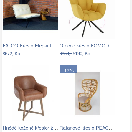
FALCO Křeslo Elegant kůže Toledo /vtahy…
Otočné křeslo KOMODO Tempo Kondela
8672,-Kč
6350,-
5190,-Kč
- 17%
Hnědé kožené křeslo/ židle Venetta - 62…
Ratanové křeslo PEACOCK - přírodní ratan