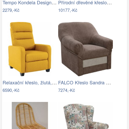
Tempo Kondela Designové křeslo FEDRIS -…
Přírodní dřevěné křeslo s výpletem…
2279,-Kč
10177,-Kč
Relaxační křeslo, žlutá, TURNER Mdum
FALCO Křeslo Sandra Aston 3/2 hnědá Mdum
6590,-Kč
7274,-Kč