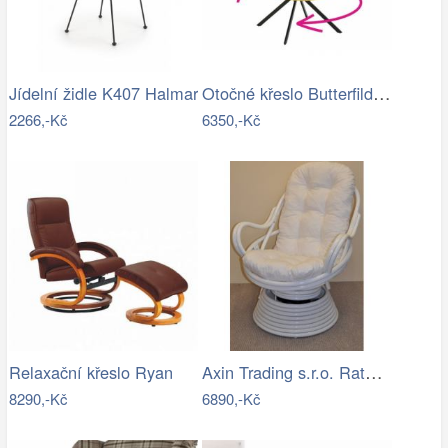
Otočné křeslo Butterfild, žlutá
Jídelní židle K407 Halmar
2266,-Kč
6350,-Kč
Axin Trading s.r.o. Ratanové houpací…
Relaxační křeslo Ryan
8290,-Kč
6890,-Kč