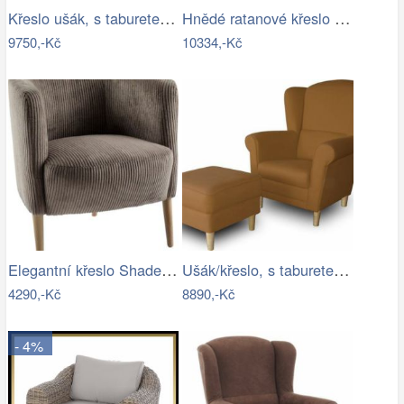
Křeslo ušák, s taburetem, látka…
Hnědé ratanové křeslo Malang - 64*57*80…
9750,-Kč
10334,-Kč
Elegantní křeslo Shadea šedobéžová…
Ušák/křeslo, s taburetem, látka hnědá,…
4290,-Kč
8890,-Kč
- 4%