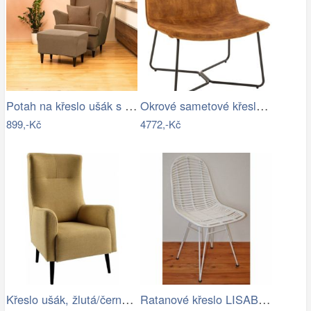
Potah na křeslo ušák s podsedákem…
Okrové sametové křeslo Lounge Isabel…
899,-Kč
4772,-Kč
Křeslo ušák, žlutá/černá, SAMY Mdum
Ratanové křeslo LISABON - bílé