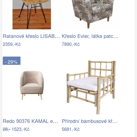
Ratanové křeslo LISABON - světlé
Křeslo Evier, látka patchwork Viorica 1
2359,-Kč
7890,-Kč
- 29%
Redo 90376 KAMAL exteriérové nástěnné…
Přírodní bambusové křeslo Bamboo Lyon -…
28,-
1523,-Kč
5681,-Kč