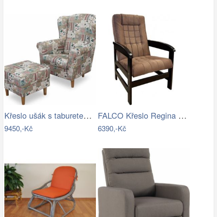
Křeslo ušák s taburetem, látka…
FALCO Křeslo Regina hnědá Mdum
9450,-Kč
6390,-Kč