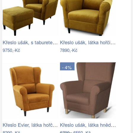
Křeslo ušák, s taburetem, látka…
Křeslo ušák, látka hořčicová, Charlot…
9750,-Kč
7890,-Kč
- 4%
Křeslo Evier, látka hořčicová
Křeslo ušák, látka hnědá, CHARLOT Mdum
8290,-Kč
6790,-
6550,-Kč