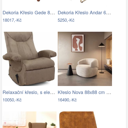
Dekoria Křeslo Gede 80x80x74cm, 80 x 80…
Dekoria Křeslo Andar 65x91x91cm, 65 x…
18017,-Kč
5250,-Kč
Relaxační křeslo, s elektrickou funkcí…
Křeslo Nova 88x88 cm manšestr béžová
10050,-Kč
16490,-Kč