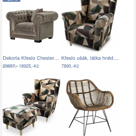
Dekoria Křeslo Chesterfield Classic…
Křeslo ušák, látka hnědozelená vzor,…
23657,-
18925,-Kč
7890,-Kč