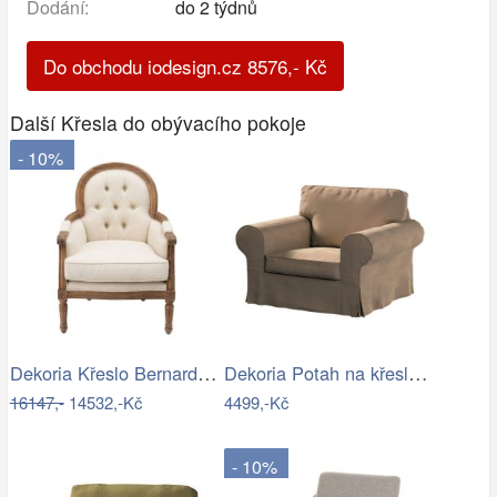
Dodání:
do 2 týdnů
Do obchodu iodesign.cz
8576
,-
Kč
Další Křesla do obývacího pokoje
- 10%
Dekoria Křeslo Bernard béžový, 67 x 73…
Dekoria Potah na křeslo IKEA Ektorp,…
16147,-
14532,-Kč
4499,-Kč
- 10%