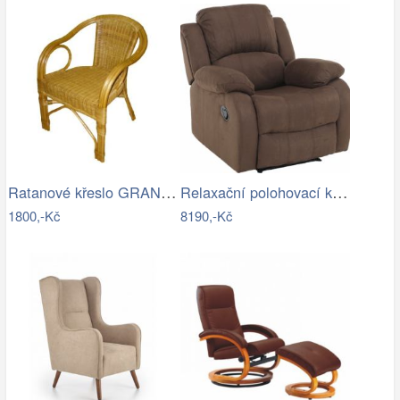
Ratanové křeslo GRANADA - světlé II…
Relaxační polohovací křeslo, hnědá…
1800,-Kč
8190,-Kč