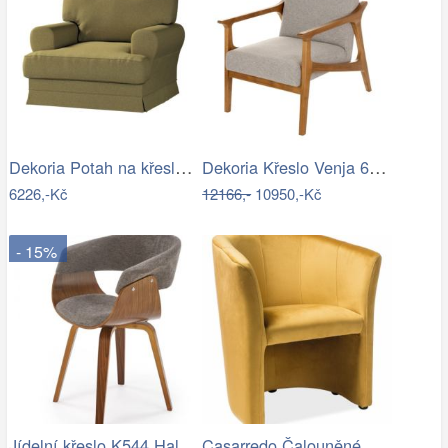
Dekoria Potah na křeslo IKEA Ekeskog,…
Dekoria Křeslo Venja 66x88x82cm, 66 x…
6226,-Kč
12166,-
10950,-Kč
- 15%
Jídelní křeslo K544 Halmar
Casarredo Čalouněné křeslo TM-1 VELVET…