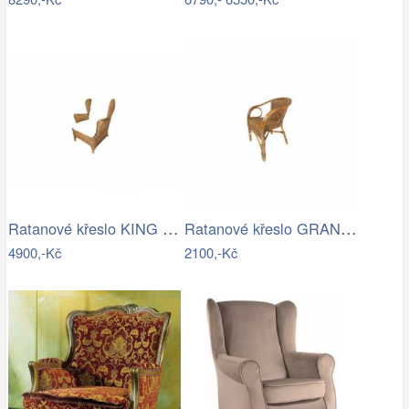
Ratanové křeslo KING ušák - tmavý med
Ratanové křeslo GRANADA - tmavý med
4900,-Kč
2100,-Kč