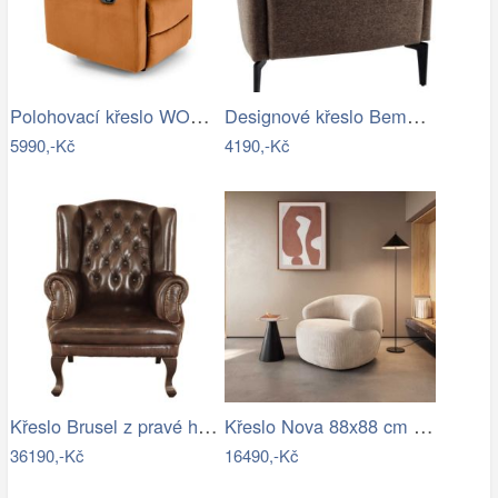
Polohovací křeslo WONDER Halmar
Designové křeslo Bemode hnědá/černá
5990,-Kč
4190,-Kč
Křeslo Brusel z pravé hovězí kůže Brown
Křeslo Nova 88x88 cm manšestr béžová
36190,-Kč
16490,-Kč