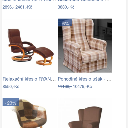
2896,-
2461,-Kč
3880,-Kč
- 6%
Relaxační křeslo RYAN Tempo Kondela
Pohodlné křeslo ušák - ME
8550,-Kč
11168,-
10479,-Kč
- 23%