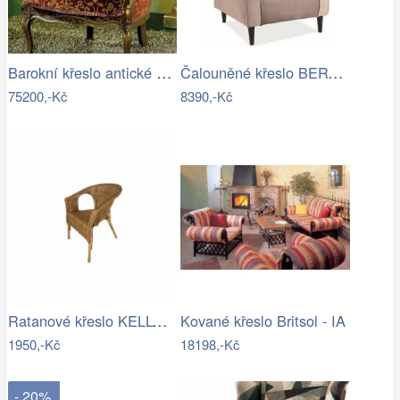
Barokní křeslo antické ztvárnění laku…
Čalouněné křeslo BERY velvet béžová…
75200,-Kč
8390,-Kč
Ratanové křeslo KELLY - tmavý med
Kované křeslo Britsol - IA
1950,-Kč
18198,-Kč
- 20%