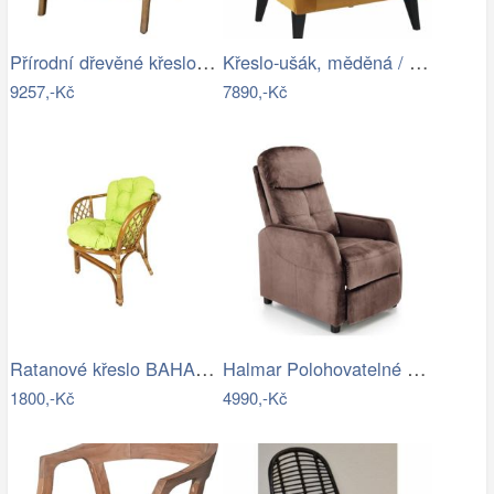
Přírodní dřevěné křeslo s výpletem…
Křeslo-ušák, měděná / černá, RODEZA Mdum
9257,-Kč
7890,-Kč
Ratanové křeslo BAHAMA - tmavé
Halmar Polohovatelné křeslo FELIPE…
1800,-Kč
4990,-Kč