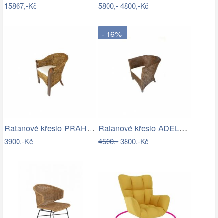
15867,-Kč
5800,-
4800,-Kč
- 16%
Ratanové křeslo PRAHA - banánový list
Ratanové křeslo ADELE - tmavý med
3900,-Kč
4500,-
3800,-Kč