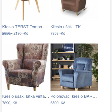
Křeslo TERST Tempo Kondela
Křeslo ušák - TK
2850,-
2190,-Kč
7853,-Kč
Křeslo ušák, látka vintage hnědá 1026,…
Polohovací křeslo BARD Halmar
7890,-Kč
6590,-Kč