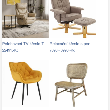
Polohovací TV křeslo TV-B3980 Autronic
Relaxační křeslo s podnoží, hnědošedá,…
22491,-Kč
7090,-
6990,-Kč