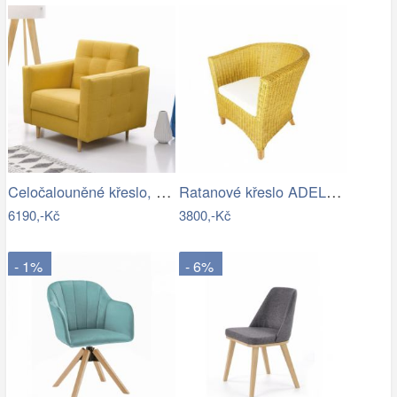
Celočalouněné křeslo, hořčicová látka,…
Ratanové křeslo ADELE - světlý med
6190,-Kč
3800,-Kč
- 1%
- 6%