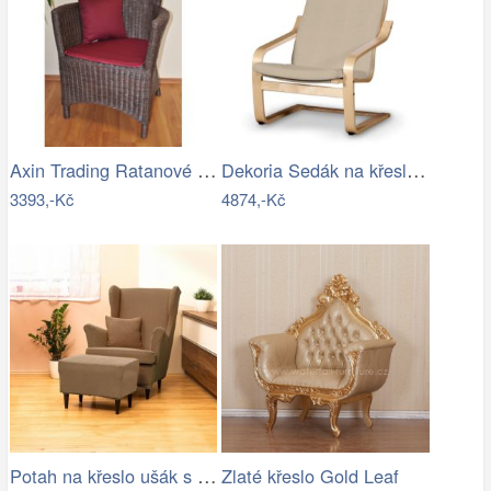
Axin Trading Ratanové křeslo Pluto…
Dekoria Sedák na křeslo IKEA Poäng II,…
3393,-Kč
4874,-Kč
Potah na křeslo ušák s podsedákem…
Zlaté křeslo Gold Leaf