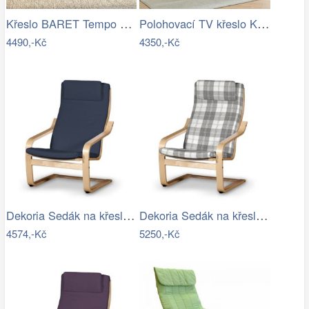
Křeslo BARET Tempo Kondela
Polohovací TV křeslo KRESO NEWTempo…
4490,-Kč
4350,-Kč
Dekoria Sedák na křeslo IKEA Poäng II,…
Dekoria Sedák na křeslo IKEA Poäng II,…
4574,-Kč
5250,-Kč