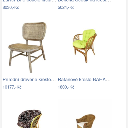
8030,-Kč
5024,-Kč
Přírodní dřevěné křeslo s výpletem…
Ratanové křeslo BAHAMA - tmavé
10177,-Kč
1800,-Kč