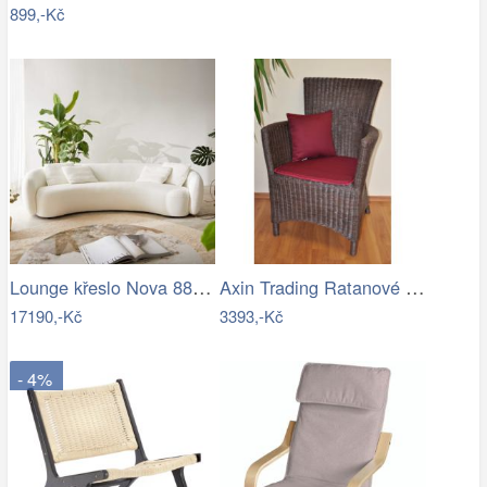
899,-Kč
Lounge křeslo Nova 88x88 cm bouclé…
Axin Trading Ratanové křeslo Pluto…
17190,-Kč
3393,-Kč
- 4%