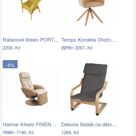
Ratanové křeslo PORTORIKO - světlý med
Tempo Kondela Otočné křeslo DALIO -…
2200,-Kč
2279,-
2267,-Kč
- 5%
Halmar Křeslo FINENO béžová V-CH-OPTIMA…
Dekoria Sedák na dětské křeslo IKEA…
7590,-
7190,-Kč
1269,-Kč