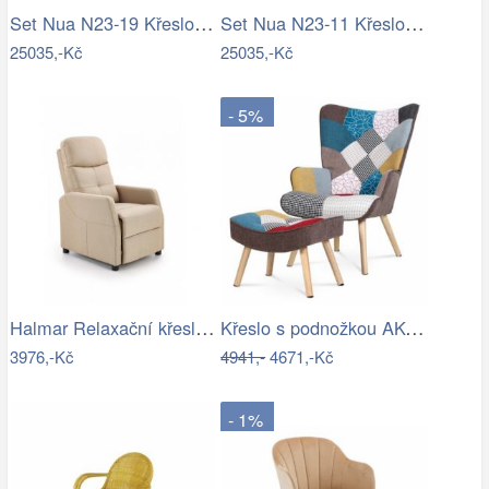
Set Nua N23-19 Křeslo + Nua N22-19 Osman
Set Nua N23-11 Křeslo + Nua N22-11 Osman
25035,-Kč
25035,-Kč
- 5%
Halmar Relaxační křeslo Felipe - béžové
Křeslo s podnožkou AK-305 PW2 Autronic
3976,-Kč
4941,-
4671,-Kč
- 1%