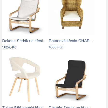
Dekoria Sedák na křeslo IKEA Poäng II,…
Ratanové křeslo CHARLESTON - banánový…
5024,-Kč
4600,-Kč
Zuiver Bílé bouclé křeslo FLEXBACK
Dekoria Sedák na křeslo IKEA Poäng II,…