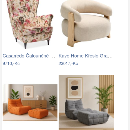
Casarredo Čalouněné křeslo LORD WM82…
Kave Home Křeslo Granite
9710,-Kč
23017,-Kč