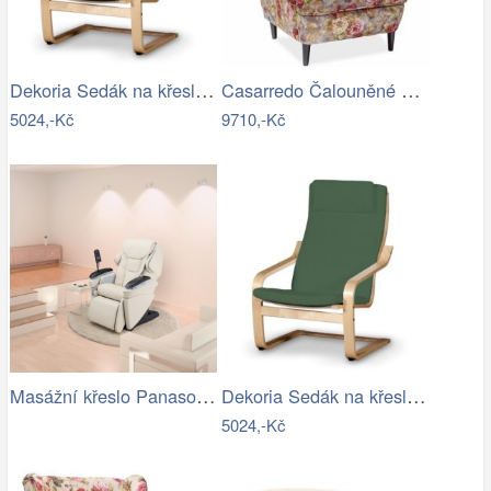
Dekoria Sedák na křeslo IKEA Poäng II,…
Casarredo Čalouněné křeslo LORD WM25…
5024,-Kč
9710,-Kč
Masážní křeslo Panasonic EP-MA70
Dekoria Sedák na křeslo IKEA Poäng II,…
5024,-Kč