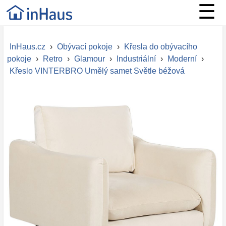
☰
InHaus.cz
›
Obývací pokoje
›
Křesla do obývacího
pokoje
›
Retro
›
Glamour
›
Industriální
›
Moderní
›
Křeslo VINTERBRO Umělý samet Světle béžová