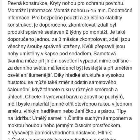
Pevná konstrukce, Kryty nohou pro ochranu povrchu.
Montážní informace: Montáž nohou.5-15 min. Dodatečné
informace: Pro bezpečné použití a zajištěná stability
konstrukce, je doporučeno, zkontrolovat, zdali byl
produkt správně sestaven 2 týdny po montáži. Je také
doporučeno jednou za 3 měsíce zkontrolovat, zdali jsou
všechny šrouby správně utaženy. Kvůli přepravě jsou
nohy umístěny v kapse pod sedadlem. Sametová
tkanina může při jiném osvětlení vypadat mírně odlišně -
za denního světla má tendenci být lesklejší a při umělém
osvětlení tlumenější. Díky hladké struktuře s vysokou
hustotou se může také změnit odstín sametového
čalounění, když táhnete ruku v různých směrech a
úhlech. Chcete-li vyrovnat barvu a zbavit se puchýřů,
měli byste materiál jemně otřít otevřenou rukou v jednom
směru, vlhkým hadříkem nebo žehličkou s párou. Tipy
na údržbu: Umělý samet: 1.Čistěte suchým šamponem a
mokrou houbou nebo jemným čisticím prostředkem.
2.Vysávejte pomocí vhodného nástavce. Hliník:
1.Čistěte jemným čisticím prostředkem a měkkým