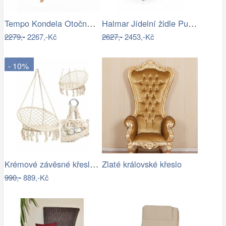
Tempo Kondela Otočné křeslo DALIO -…
Halmar Jídelní židle Pueblo - dub…
2279,-
2267,-Kč
2627,-
2453,-Kč
- 10%
Krémové závěsné křeslo JULES 80 cm
Zlaté královské křeslo
990,-
889,-Kč