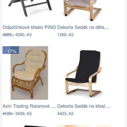
Dekoria Sedák na dětské křeslo IKEA…
Odpočinkové křeslo PINO
4885,-
4390,-Kč
1269,-Kč
- 17%
Axin Trading Ratanové Křeslo Sidney -…
Dekoria Sedák na křeslo IKEA Poäng II,…
4129,-
3439,-Kč
4423,-Kč