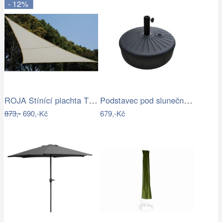
- 12%
ROJA Stínící plachta TROJÚHELNÍK 3,6m
Podstavec pod slunečník Houseland Bixi…
873,-
690,-Kč
679,-Kč