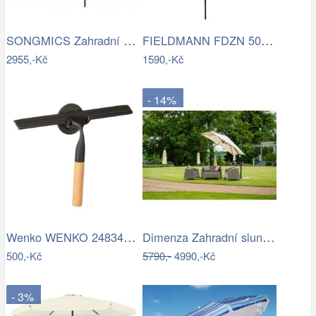
SONGMICS Zahradní slunečník Lyre šedý
FIELDMANN FDZN 5006 Slunečník krémový 3…
2955,-Kč
1590,-Kč
- 14%
Wenko WENKO 24834100 - Stěrka BAMBUSa…
Dimenza Zahradní slunečník ROMA výkyvný…
500,-Kč
5790,-
4990,-Kč
- 3%