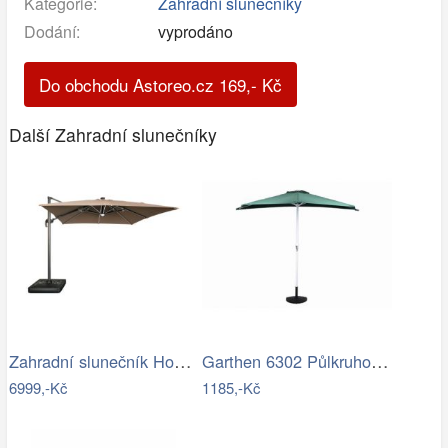
Kategorie:
Zahradní slunečníky
Dodání:
vyprodáno
Do obchodu Astoreo.cz
169
,-
Kč
Další Zahradní slunečníky
Zahradní slunečník Houseland Vexon s…
Garthen 6302 Půlkruhový zahradní…
6999,-Kč
1185,-Kč