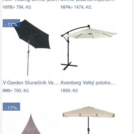
1379,-
794,-Kč
1674,-
1474,-Kč
- 11%
V-Garden Slunečník VeGA 270C - černý
Avenberg Velký polohovatelný slunečník…
890,-
790,-Kč
1899,-Kč
- 17%