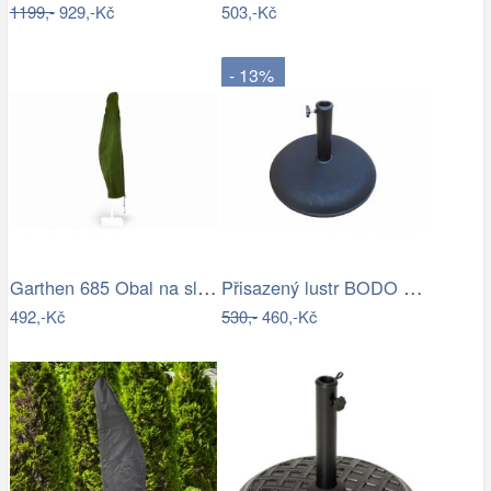
1199,-
929,-Kč
503,-Kč
- 13%
Garthen 685 Obal na slunečník s…
Přisazený lustr BODO 1xE27/60W/230V…
492,-Kč
530,-
460,-Kč