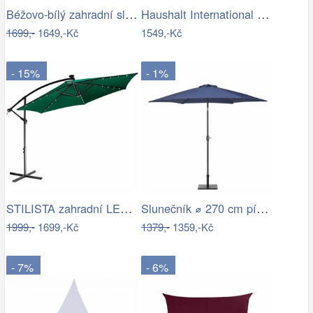
Béžovo-bílý zahradní slunečník ⌀260 cm…
Haushalt International Kovový slunečník…
1699,-
1649,-Kč
1549,-Kč
- 15%
- 1%
STILISTA zahradní LED slunečník s…
Slunečník ⌀ 270 cm pískově béžový VARESE
1999,-
1699,-Kč
1379,-
1359,-Kč
- 7%
- 6%