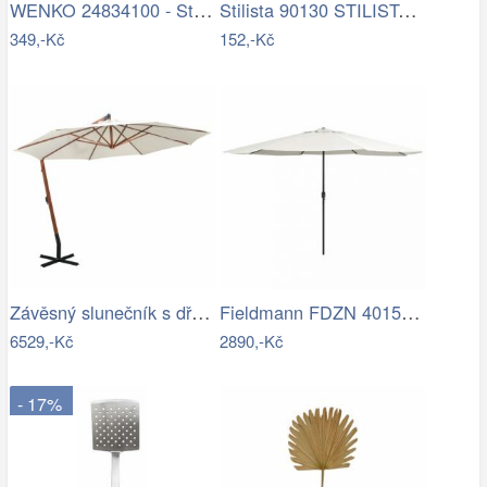
WENKO 24834100 - Stěrka BAMBUSa 24,5x17…
Stilista 90130 STILISTA Obal na 350 cm…
349,-Kč
152,-Kč
Závěsný slunečník s dřevěnou tyčí Ø 350…
Fieldmann FDZN 4015 krémová
6529,-Kč
2890,-Kč
- 17%