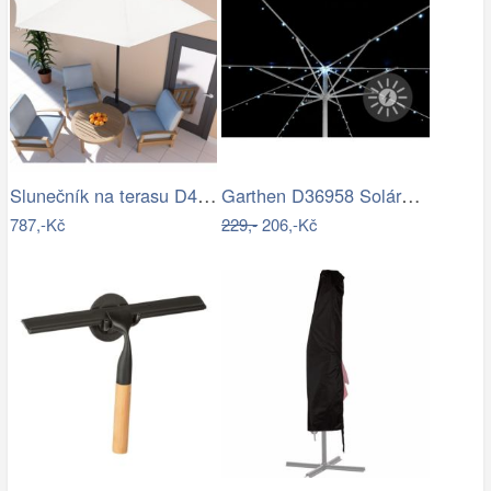
Slunečník na terasu D4163 krémová…
Garthen D36958 Solární blikající řetěz…
787,-Kč
229,-
206,-Kč