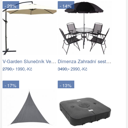
- 29%
- 14%
V-Garden Slunečník VeGA 300 - béžový
Dimenza Zahradní sestava MADRID se…
2790,-
1990,-Kč
3490,-
2990,-Kč
- 17%
- 13%