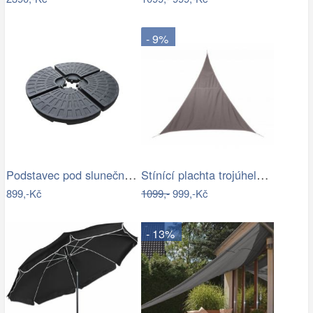
- 9%
Podstavec pod slunečník Houseland Barx…
Stínící plachta trojúhelník 3*3*3 m…
899,-Kč
1099,-
999,-Kč
- 13%