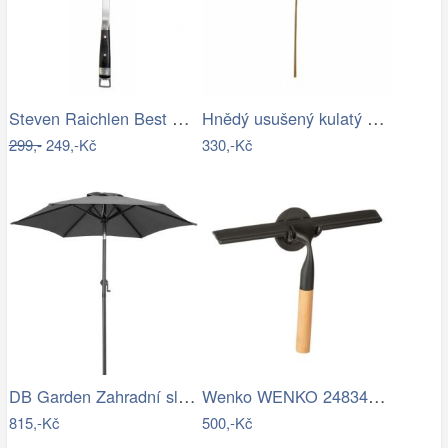
Steven Raichlen Best of Barbecue…
Hnědý usušený kulatý dekorativní list…
299,-
249,-Kč
330,-Kč
DB Garden Zahradní slunečník Diane…
Wenko WENKO 24834100 - Stěrka BAMBUSa…
815,-Kč
500,-Kč