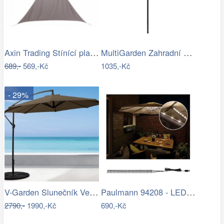
Axin Trading Stínící plachta…
MultiGarden Zahradní slunečník Kosy…
689,-
569,-Kč
1035,-Kč
- 29%
V-Garden Slunečník VeGA 301
Paulmann 94208 - LED/1,8W Osvětlení…
2790,-
1990,-Kč
690,-Kč