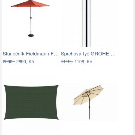
Slunečník Fieldmann FDZN 4014
Sprchová tyč GROHE Euphoria Neutral…
2200,-
2890,-Kč
1119,-
1108,-Kč