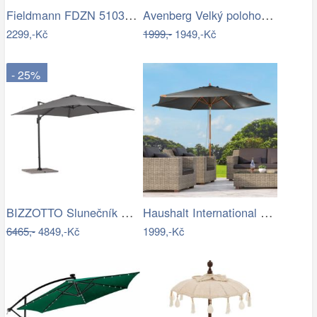
Fieldmann FDZN 5103 boční slunečník,…
Avenberg Velký polohovatelný slunečník…
2299,-Kč
1999,-
1949,-Kč
- 25%
BIZZOTTO Slunečník SIVIGLIA taupe 3x3m
Haushalt International Dřevěný…
6465,-
4849,-Kč
1999,-Kč