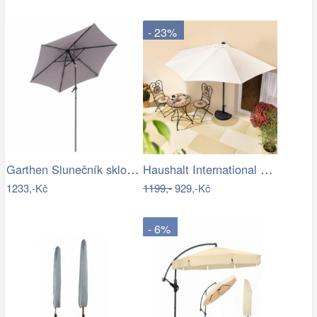
- 23%
Garthen Slunečník sklopný s kličkou,…
Haushalt International Slunečník…
1233,-Kč
1199,-
929,-Kč
- 6%