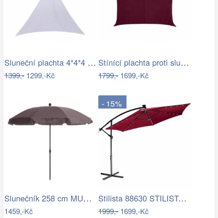
Sluneční plachta 4*4*4 m bílá
Stínící plachta proti slunci 3x4m bordó
1399,-
1299,-Kč
1799,-
1699,-Kč
- 15%
Slunečník 258 cm MURASA Bílá
Stilista 88630 STILISTA Zahradní LED…
1459,-Kč
1999,-
1699,-Kč