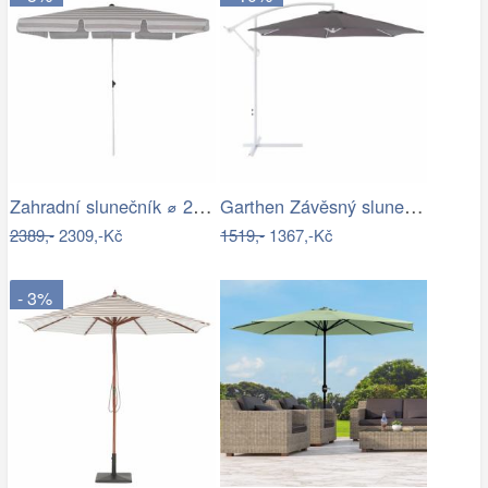
Zahradní slunečník ⌀ 2,85 m světle…
Garthen Závěsný slunečník s kličkou - 3…
2389,-
2309,-Kč
1519,-
1367,-Kč
- 3%