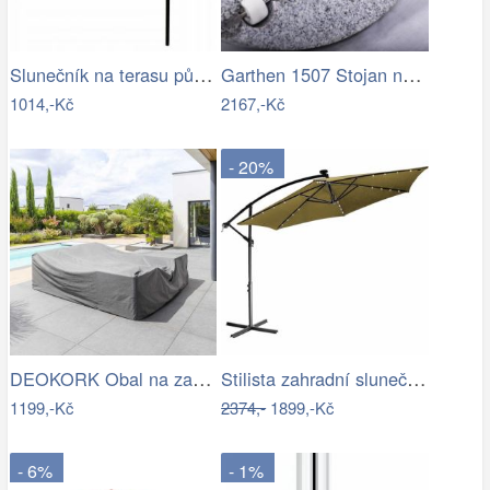
Slunečník na terasu půlkruhový - zelený…
Garthen 1507 Stojan na slunečník …
1014,-Kč
2167,-Kč
- 20%
DEOKORK Obal na zahradní nábytek…
Stilista zahradní slunečník LED s…
1199,-Kč
2374,-
1899,-Kč
- 6%
- 1%