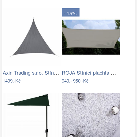
- 15%
Axin Trading s.r.o. Stínící plachta…
ROJA Stínící plachta ČTVEREC 3,6m
1499,-Kč
949,-
950,-Kč