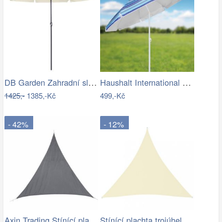
DB Garden Zahradní slunečník Jenna…
Haushalt International Slunečník, 200 cm
1425,-
1385,-Kč
499,-Kč
- 42%
- 12%
Axin Trading Stínící plachta…
Stínící plachta trojúhelníková 5 x 5 x…