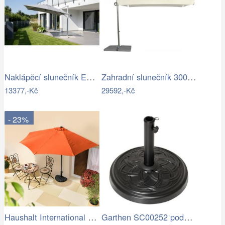
Naklápěcí slunečník EASY TURN 300x300…
Zahradní slunečník 300 x 300 cm
13377,-Kč
29592,-Kč
- 23%
Haushalt International Slunečník…
Garthen SC00252 podstavec na slunečník…