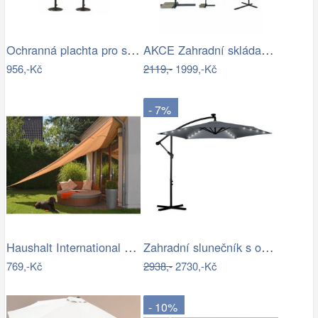
Ochranná plachta pro slunečníky - GD
AKCE Zahradní skládací slunečník LEVI…
956,-Kč
2119,-
1999,-Kč
- 7%
Haushalt International Stínící…
Zahradní slunečník s osvětlením PL-882,…
769,-Kč
2938,-
2730,-Kč
- 10%