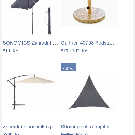
SONGMICS Zahradní slunečník Royal…
Garthen 40758 Podstavec na slunečník…
819,-Kč
876,-
799,-Kč
- 9%
Zahradní slunečník s podstavcem ø 300…
Stínící plachta trojúhelník 3*3*3 m šedá
2390,-Kč
1099,-
999,-Kč