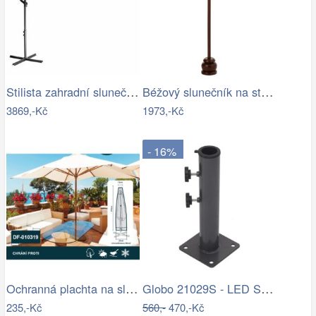
Stilista zahradní slunečník 350 cm…
Béžový slunečník na stůl s třásněmi a…
3869,-Kč
1973,-Kč
- 16%
Ochranná plachta na slunečník 200-300 cm
Globo 21029S - LED Stm. nab. dot.…
235,-Kč
560,-
470,-Kč