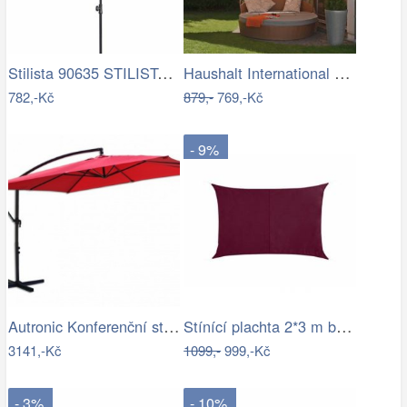
Stilista 90635 STILISTA Zahradní…
Haushalt International Stínící…
782,-Kč
879,-
769,-Kč
- 9%
Autronic Konferenční stolek AHG-402 WT
Stínící plachta 2*3 m bordó
3141,-Kč
1099,-
999,-Kč
- 3%
- 10%