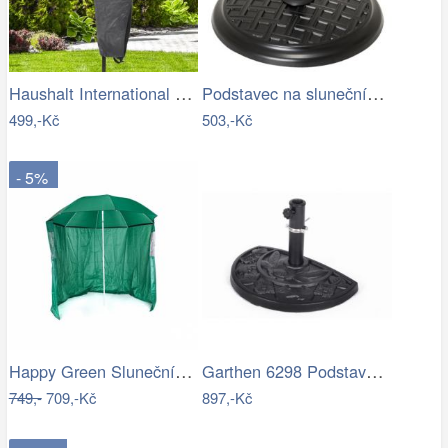
Haushalt International Ochranný obal na…
Podstavec na slunečník, kulatý, 15 kg
499,-Kč
503,-Kč
- 5%
Happy Green Slunečník s boční stěnou,…
Garthen 6298 Podstavec pro půlkulaté…
749,-
709,-Kč
897,-Kč