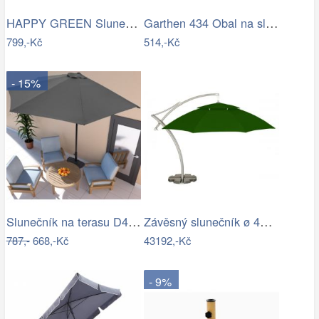
HAPPY GREEN Slunečník s kličkou 230 cm,…
Garthen 434 Obal na slunečník s…
799,-Kč
514,-Kč
- 15%
Slunečník na terasu D4164 Dekorhome
Závěsný slunečník ø 420 cm
787,-
668,-Kč
43192,-Kč
- 9%