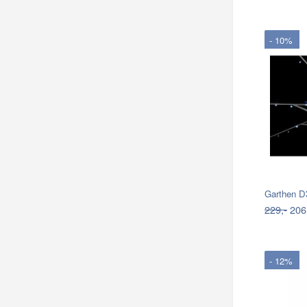
- 10%
Garthen D3
229,-
206
- 12%