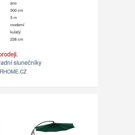
ano
300 cm
3 m
moderní
kulatý
238 cm
rodeji.
adní slunečníky
RHOME.CZ