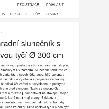
REGISTRACE
PŘIHLÁSIT
ADA
DEKORACE
DŮM
ČLÁNKY
0 cm
radní slunečník s
vou tyčí Ø 300 cm
nečník vám poskytne stín a ochrání vás tak před
o škodlivým UV zářením. Slunečník nabízíme ve
h variantách: šedohnědá taupe, bílá, zelená a
 slunečníku je vyrobena z polyesterové tkaniny,
í škodlivé UV záření a nevybledne, a poskytne
hranu před sluncem. Navíc se snadno čistí.
8 mm a můžete ji namontovat na stávající stojan
tolů, které na ni mají otvory. Exkluzivní
o slunečníku vám umožní naklonit ho tak, aby
jak klesá za obzor. Silná ocelová tyč s 6 odolnými