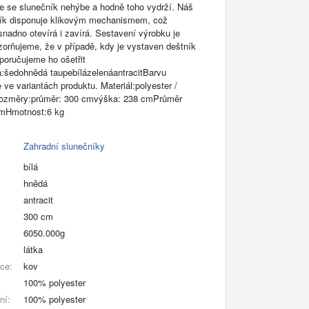
 že se slunečník nehýbe a hodně toho vydrží. Náš
ník disponuje klikovým mechanismem, což
nadno otevírá i zavírá. Sestavení výrobku je
orňujeme, že v případě, kdy je vystaven deštník
oporučujeme ho ošetřit
:šedohnědá taupebílázelenáantracitBarvu
 ve variantách produktu. Materiál:polyester /
ozměry:průměr: 300 cmvýška: 238 cmPrůměr
mmHmotnost:6 kg
Zahradní slunečníky
bílá
hnědá
antracit
300 cm
6050.000g
látka
kce:
kov
100% polyester
ní:
100% polyester