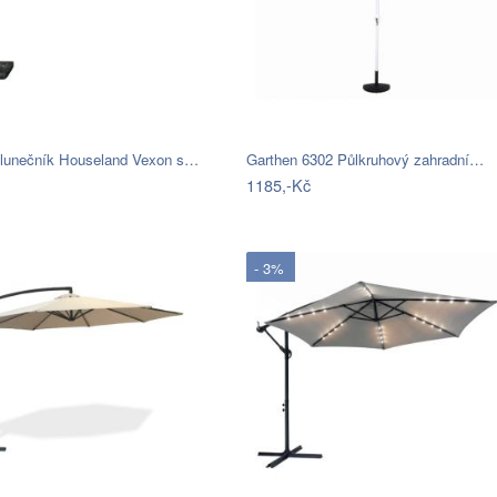
slunečník Houseland Vexon s…
Garthen 6302 Půlkruhový zahradní…
1185,-Kč
- 3%