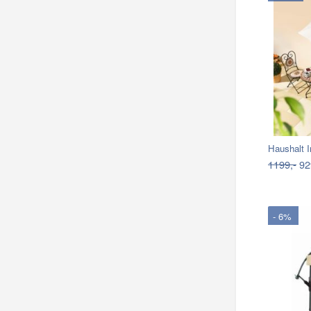
Haushalt I
1199,-
92
- 6%