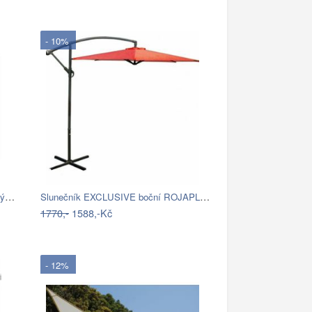
- 10%
Garthen 54747 Slunečník 2,9 m sklopný -…
Slunečník EXCLUSIVE boční ROJAPLAST
1770,-
1588,-Kč
- 12%