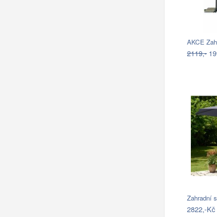
AKCE Zahr
2119,-
19
Zahradní 
2822,-Kč