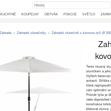
KUCHYNĚ
KOUPELNY
OBÝVÁK
POKOJE
SVĚTLO
ZAHR
Zahrada
›
Zahradní slunečníky
›
Zahradní slunečník s kovovou tyčí Ø 30
Zah
kovo
Tento vkusný slu
sluníčkem a jeh
čtyřech barevnýc
antracit. Stříška
která nepropoušt
vám optimální oc
Průměr tyče je 3
nebo doprostřed s
konstrukce tohot
blokoval slunce, 