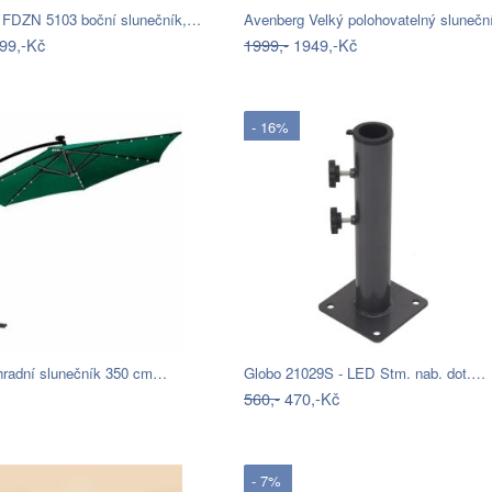
 FDZN 5103 boční slunečník,…
Avenberg Velký polohovatelný sluneč
99,-Kč
1999,-
1949,-Kč
- 16%
ahradní slunečník 350 cm…
Globo 21029S - LED Stm. nab. dot.…
560,-
470,-Kč
- 7%