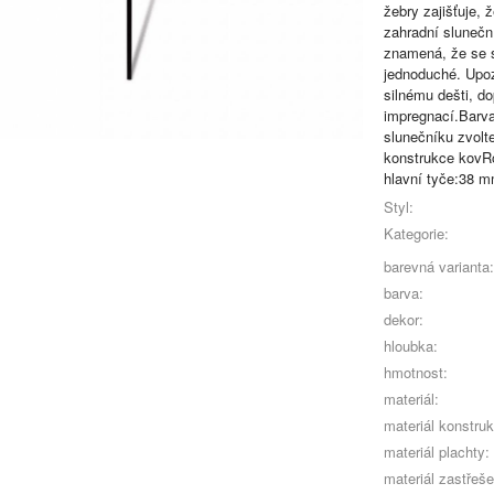
žebry zajišťuje,
zahradní sluneč
znamená, že se s
jednoduché. Upoz
silnému dešti, d
impregnací.Barva
slunečníku zvolte
konstrukce kovR
hlavní tyče:38 
Styl:
Kategorie:
barevná varianta:
barva:
dekor:
hloubka:
hmotnost:
materiál:
materiál konstru
materiál plachty:
materiál zastřeše