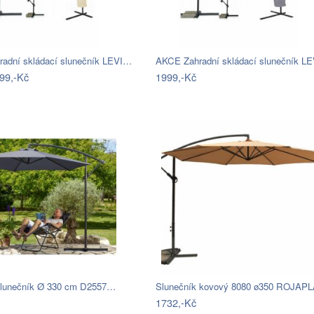
adní skládací slunečník LEVI…
AKCE Zahradní skládací slunečník L
99,-Kč
1999,-Kč
slunečník Ø 330 cm D2557…
Slunečník kovový 8080 ø350 ROJAP
1732,-Kč