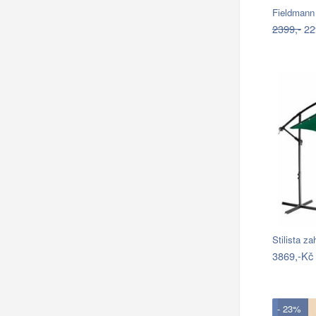
Fieldmann
2399,-
22
Stilista z
3869,-Kč
- 23%