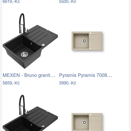
6619,-Kč
5500,-Kč
MEXEN - Bruno granitový dřez s…
Pyramis Pyramis 70083601 - Kuchyňský…
5659,-Kč
3990,-Kč