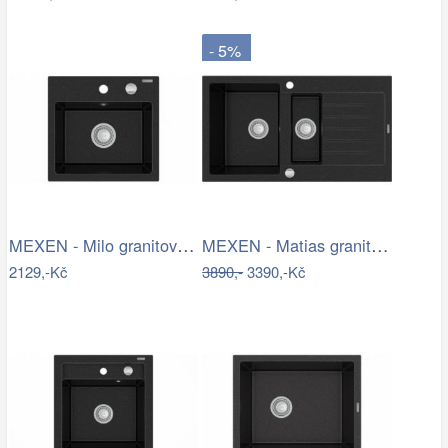
- 5%
MEXEN - Milo granitový dřez 1-miska…
MEXEN - Matias granitový dřez s malým…
2129,-Kč
3890,-
3390,-Kč