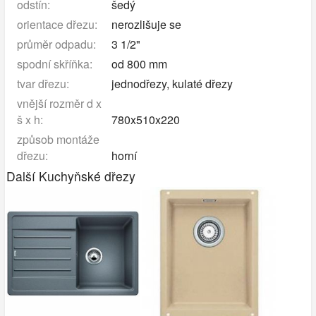
odstín:
šedý
orientace dřezu:
nerozlišuje se
průměr odpadu:
3 1/2"
spodní skříňka:
od 800 mm
tvar dřezu:
jednodřezy, kulaté dřezy
vnější rozměr d x
š x h:
780x510x220
způsob montáže
dřezu:
horní
Další Kuchyňské dřezy