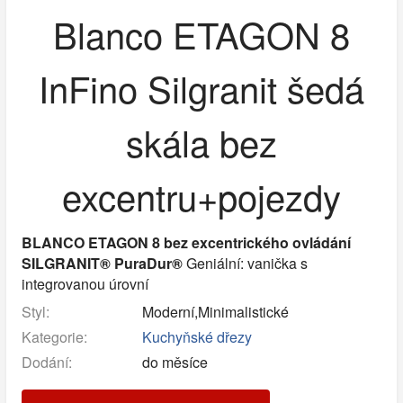
Blanco ETAGON 8
InFino Silgranit šedá
skála bez
excentru+pojezdy
BLANCO ETAGON 8 bez excentrického ovládání
SILGRANIT® PuraDur®
Geniální: vanička s
integrovanou úrovní
Styl:
Moderní,Minimalistické
Kategorie:
Kuchyňské dřezy
Dodání:
do měsíce