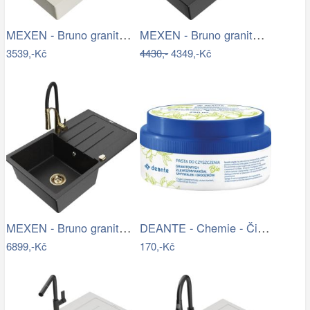
MEXEN - Bruno granitový dřez s…
MEXEN - Bruno granitový dřez 1 s…
3539,-Kč
4430,-
4349,-Kč
MEXEN - Bruno granitový dřez s…
DEANTE - Chemie - Čistící pasta na…
6899,-Kč
170,-Kč