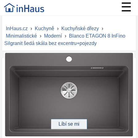
☰
InHaus.cz
›
Kuchyně
›
Kuchyňské dřezy
›
Minimalistické
›
Moderní
›
Blanco ETAGON 8 InFino
Silgranit šedá skála bez excentru+pojezdy