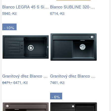
Blanco LEGRA 45 S Silgranit aluminium…
Blanco SUBLINE 320-U Silgranit béžová…
5940,-Kč
6714,-Kč
- 10%
Granitový dřez Blanco FAVUM XL 6 S…
Granitový dřez Blanco ZENAR 45 S InFino…
6471,-
6471,-Kč
7461,-Kč
- 6%