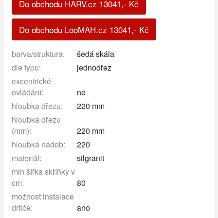
Do obchodu HARV.cz
13041
,-
Kč
Do obchodu LooMAH.cz
13041
,-
Kč
barva/struktura:
šedá skála
dle typu:
jednodřez
excentrické
ovládání:
ne
hloubka dřezu:
220 mm
hloubka dřezu
(mm):
220 mm
hloubka nádob:
220
materiál:
silgranit
min šířka skříňky v
cm:
80
možnost instalace
drtiče:
ano