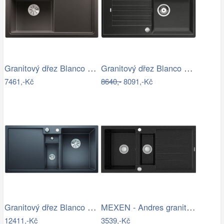
Granitový dřez Blanco ZENAR 45 S InFino…
Granitový dřez Blanco ZIA 5 S antracit…
7461,-Kč
8640,-
8091,-Kč
Granitový dřez Blanco COLLECTIS 6 S…
MEXEN - Andres granitový dřez 1.5 s…
12411,-Kč
3539,-Kč