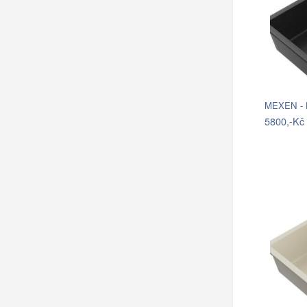
MEXEN - B
5800,-Kč