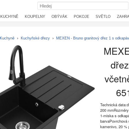
KUCHYNĚ
KOUPELNY
OBÝVÁK
POKOJE
SVĚTLO
ZAHR
Kuchyně
›
Kuchyňské dřezy
›
MEXEN - Bruno granitový dřez 1 s odkapáv
MEXEN
dře
včetně
65
Technická data:
200 mmRozměry 
1-miska s odkap
barvaPovrchová ú
kamenivo, 20 % p