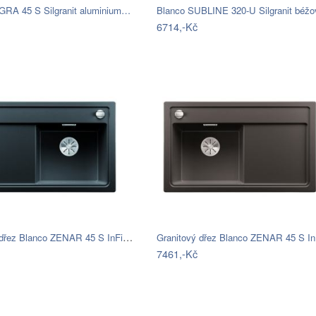
GRA 45 S Silgranit aluminium…
6714,-Kč
Granitový dřez Blanco ZENAR 45 S InFino…
7461,-Kč