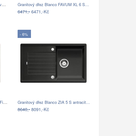
Blanco SUBLINE 320-U Silgranit béžová…
Granitový dřez Blanco FAVUM XL 6 S…
6471,-
6471,-Kč
- 6%
Granitový dřez Blanco ZENAR 45 S InFino…
Granitový dřez Blanco ZIA 5 S antracit…
8640,-
8091,-Kč