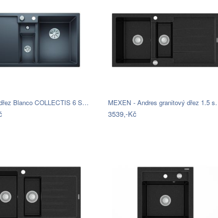
 dřez Blanco COLLECTIS 6 S…
MEXEN - Andres granitový dřez 1.5 
č
3539,-Kč