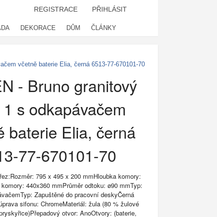
REGISTRACE
PŘIHLÁSIT
ADA
DEKORACE
DŮM
ČLÁNKY
ačem včetně baterie Elia, černá 6513-77-670101-70
 - Bruno granitový
z 1 s odkapávačem
 baterie Elia, černá
13-77-670101-70
dřez:Rozměr: 795 x 495 x 200 mmHloubka komory:
komory: 440x360 mmPrůměr odtoku: ø90 mmTyp:
ávačemTyp: Zapuštěné do pracovní deskyČerná
prava sifonu: ChromeMateriál: žula (80 % žulové
ryskyřice)Přepadový otvor: AnoOtvory: (baterie,