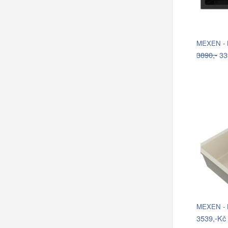
3890,-
33
MEXEN - B
3539,-Kč