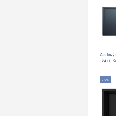
Granitový
12411,-K
- 5%