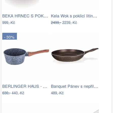
BEKA HRNEC S POKLICÍ CHEF 18 CM, NEREZ
Kela Wok s poklicí litinový CALIDO 36…
999,-Kč
2499,-
2239,-Kč
- 30%
BERLINGER HAUS - Rendlík s rukojetí 1L,…
Banquet Pánev s nepřilnavým povrchem…
630,-
440,-Kč
489,-Kč