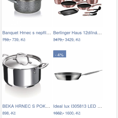
Banquet Hrnec s nepřilnavým povrchem…
Berlinger Haus 12dílná sada nádobí I…
759,-
739,-Kč
3479,-
3429,-Kč
- 4%
BEKA HRNEC S POKLICÍ CHEF 16 CM, NEREZ
Ideal lux I305813 LED zápustné svítidlo…
898,-Kč
1662,-
1600,-Kč