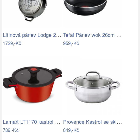
Litinová pánev Lodge 26 cm - Deer
Tefal Pánev wok 26cm Trattoria G6057574
1729,-Kč
959,-Kč
Lamart LT1170 kastrol Alue, 20 cm
Provence Kastrol se skleněnou poklicí,…
789,-Kč
849,-Kč