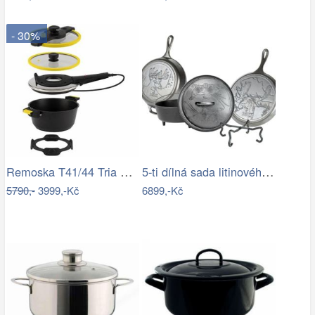
- 30%
Remoska T41/44 Tria Yellow
5-ti dílná sada litinového nádobí Lodge…
5790,-
3999,-Kč
6899,-Kč