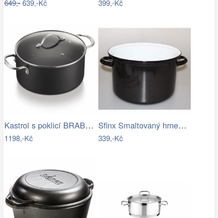
649,-
639,-Kč
399,-Kč
Kastrol s poklicí BRABANTIA 24cm 4,4l…
Sfinx Smaltovaný hrnec Standard, 24 cm,…
1198,-Kč
339,-Kč