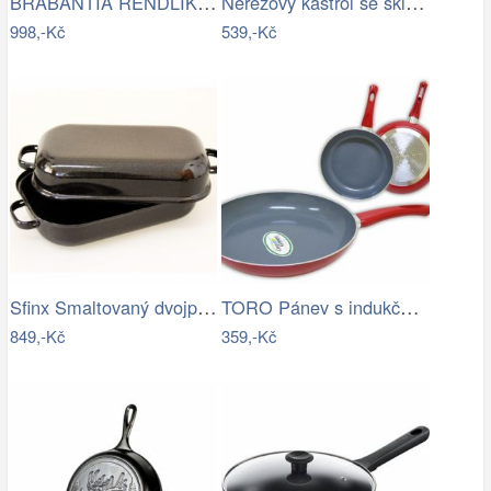
BRABANTIA RENDLÍK S POKLICÍ CHROME 18CM…
Nerezový kastrol se skleněnou poklicí…
998,-Kč
539,-Kč
Sfinx Smaltovaný dvojpekáč, 30 cm, 30 cm
TORO Pánev s indukčním dnem, průměr 28…
849,-Kč
359,-Kč