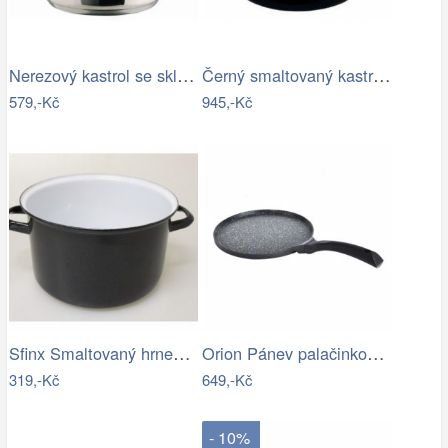
Nerezový kastrol se skleněnou poklicí…
Černý smaltovaný kastrol s poklicí…
579,-Kč
945,-Kč
Sfinx Smaltovaný hrnec Standard, 20 cm,…
Orion Pánev palačinková GRANDE 27cm
319,-Kč
649,-Kč
- 10%