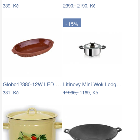
389,-Kč
2390,-
2190,-Kč
- 15%
Globo12380-12W LED stropní svítidlo…
Litinový Mini Wok Lodge 23 cm
331,-Kč
11990,-
1169,-Kč