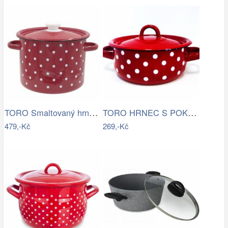
TORO Smaltovaný hrnec s poklicí 5,5l…
TORO HRNEC S POKLICÍ SMALT 1L, DEKOR…
479,-Kč
269,-Kč