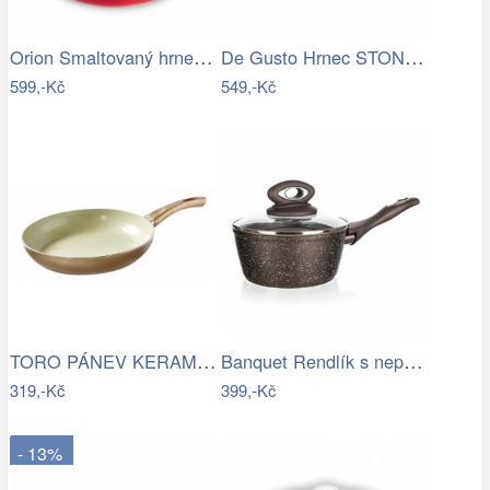
Orion Smaltovaný hrnec s poklicí Tečka,…
De Gusto Hrnec STONITE 24 cm
599,-Kč
549,-Kč
TORO PÁNEV KERAMIKA, INDUKČNÍ DNO, 28CM…
Banquet Rendlík s nepřilnavým povrchem…
319,-Kč
399,-Kč
- 13%