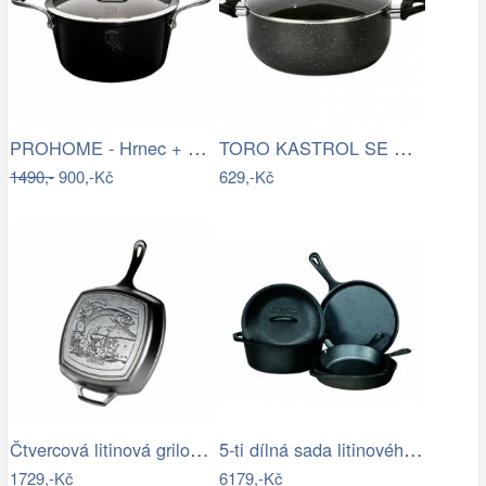
PROHOME - Hrnec + poklice 20cm Black…
TORO KASTROL SE SKLENĚNOU POKLICÍ,…
1490,-
900,-Kč
629,-Kč
Čtvercová litinová grilovací pánev…
5-ti dílná sada litinového nádobí Lodge
1729,-Kč
6179,-Kč