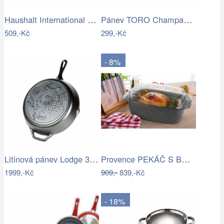
Haushalt International Nerezový hrnec…
Pánev TORO Champagne 24cm, keramický…
509,-Kč
299,-Kč
- 8%
Litinová pánev Lodge 30 cm - Bear
Provence PEKÁČ S BOROSILIKAT. POKLICÍ…
1999,-Kč
909,-
839,-Kč
- 18%