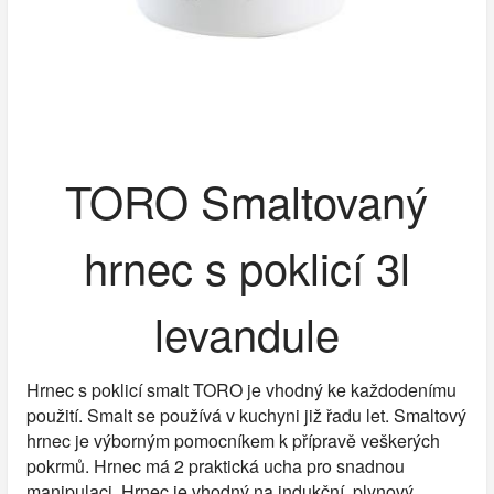
TORO Smaltovaný
hrnec s poklicí 3l
levandule
Hrnec s poklicí smalt TORO je vhodný ke každodenímu
použití. Smalt se používá v kuchyni již řadu let. Smaltový
hrnec je výborným pomocníkem k přípravě veškerých
pokrmů. Hrnec má 2 praktická ucha pro snadnou
manipulaci. Hrnec je vhodný na indukční, plynový,