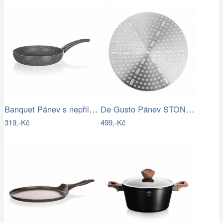
Banquet Pánev s nepřilnavým povrchem…
De Gusto Pánev STONITE 28 cm
319,-Kč
499,-Kč