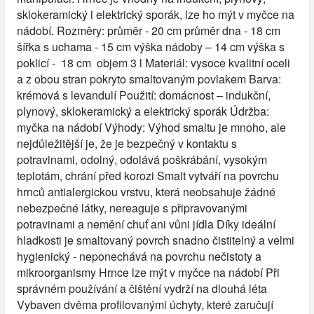
sklokeramický i elektrický sporák, lze ho mýt v myčce na
nádobí. Rozměry: průměr - 20 cm průměr dna - 18 cm
šířka s uchama - 15 cm výška nádoby – 14 cm výška s
poklicí - 18 cm objem 3 l Materiál: vysoce kvalitní oceli
a z obou stran pokryto smaltovaným povlakem Barva:
krémová s levandulí Použití: domácnost – indukční,
plynový, sklokeramický a elektrický sporák Údržba:
myčka na nádobí Výhody: Výhod smaltu je mnoho, ale
nejdůležitější je, že je bezpečný v kontaktu s
potravinami, odolný, odolává poškrábání, vysokým
teplotám, chrání před korozi Smalt vytváří na povrchu
hrnců antialergickou vrstvu, která neobsahuje žádné
nebezpečné látky, nereaguje s připravovanými
potravinami a nemění chuť ani vůni jídla Díky ideální
hladkosti je smaltovaný povrch snadno čistitelný a velmi
hygienický - neponechává na povrchu nečistoty a
mikroorganismy Hrnce lze mýt v myčce na nádobí Při
správném používání a čištění vydrží na dlouhá léta
Vybaven dvěma profilovanými úchyty, které zaručují