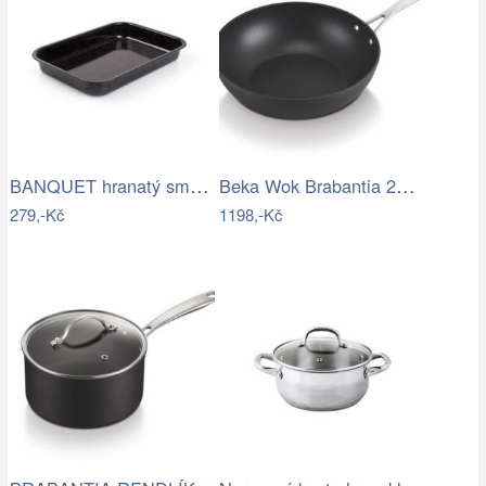
BANQUET hranatý smaltovaný 42cm
Beka Wok Brabantia 28 cm, chrom
279,-Kč
1198,-Kč