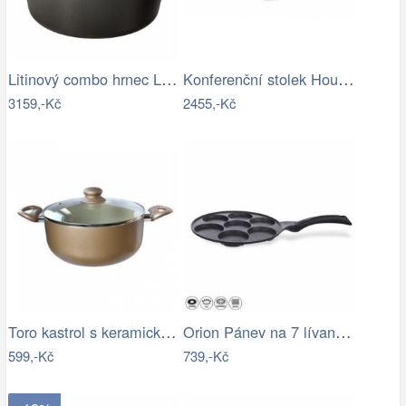
Litinový combo hrnec Lodge 4,7 l …
Konferenční stolek Houseland Prime…
3159,-Kč
2455,-Kč
Toro kastrol s keramickým povrchem…
Orion Pánev na 7 lívanců Grande pr. 27…
599,-Kč
739,-Kč