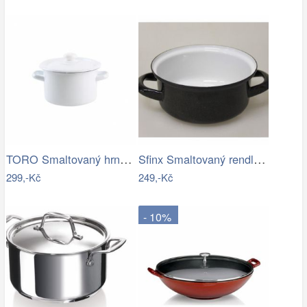
TORO Smaltovaný hrnec s poklicí 2l bílý
Sfinx Smaltovaný rendlík Standard, 14…
299,-Kč
249,-Kč
- 10%