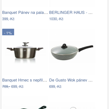
Banquet Pánev na palačinky s…
BERLINGER HAUS - Hrnec + poklice 20cm…
399,-Kč
1030,-Kč
- 1%
Banquet Hrnec s nepřilnavým povrchem …
De Gusto Wok pánev STONITE 30 cm s…
709,-
699,-Kč
699,-Kč