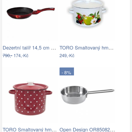
Dezertní talíř 14,5 cm A TABLE ASA…
TORO Smaltovaný hrnec s poklicí 2l ovoce
790,-
174,-Kč
249,-Kč
- 8%
TORO Smaltovaný hrnec s poklicí 3l…
Open Design OR85082 - LED Nástěnné…