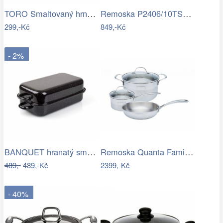
TORO Smaltovaný hrnec s poklicí 3l bílý
Remoska P2406/10TSC Pánev s nepřilnavým…
299,-Kč
849,-Kč
- 2%
BANQUET hranatý smaltovaný 35cm, 2 díly
Remoska Quanta Family pack 15273 3ks
489,-
489,-Kč
2399,-Kč
- 40%