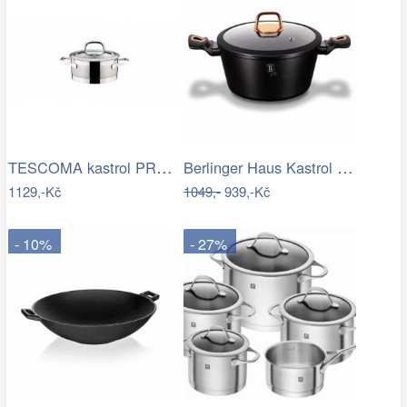
TESCOMA kastrol PRESIDENT s poklicí ø…
Berlinger Haus Kastrol Black Rose…
1129,-Kč
1049,-
939,-Kč
- 10%
- 27%