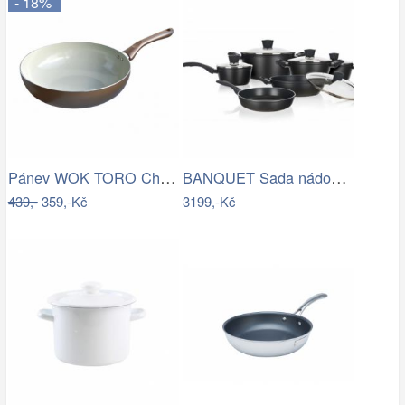
- 18%
Pánev WOK TORO Champagne 28cm,…
BANQUET Sada nádobí s nepřilnavým…
439,-
359,-Kč
3199,-Kč