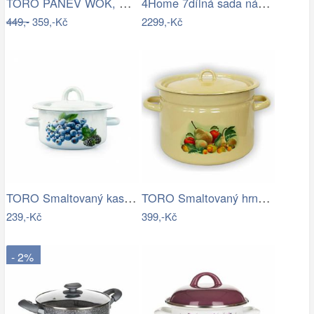
TORO PÁNEV WOK, KERAMIKA, ČERVENÁ, 28CM
4Home 7dílná sada nádobí s nepřilnavým…
449,-
359,-Kč
2299,-Kč
TORO Smaltovaný kastrol s poklicí 0,4l…
TORO Smaltovaný hrnec s poklicí 9l
239,-Kč
399,-Kč
- 2%