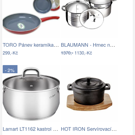
TORO Pánev keramika s indukčním dnem 24…
BLAUMANN - Hrnec napařovací 2v1 20cm…
299,-Kč
1370,-
1130,-Kč
- 2%
Lamart LT1162 kastrol Shape, 24 cm, pr.…
HOT IRON Servírovací hrnec s dřevěným…