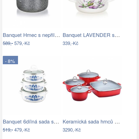
Banquet Hrnec s nepřilnavým povrchem…
Banquet LAVENDER smaltovaný kastrol 18…
589,-
579,-Kč
339,-Kč
- 8%
Banquet 6dílná sada smaltovaných hrnců…
Keramická sada hrnců K16202428, sada 8…
519,-
479,-Kč
3290,-Kč