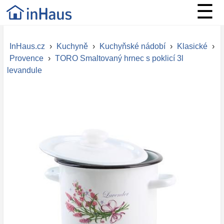
☰
InHaus.cz
›
Kuchyně
›
Kuchyňské nádobí
›
Klasické
›
Provence
›
TORO Smaltovaný hrnec s poklicí 3l
levandule