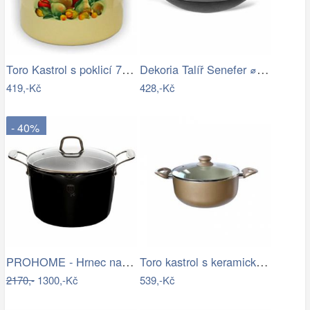
Toro Kastrol s poklicí 7 l béžový
Dekoria Talíř Senefer ⌀28cm, ⌀ 28 cm
419,-Kč
428,-Kč
- 40%
PROHOME - Hrnec na špagety 24cm Black
Toro kastrol s keramickým povrchem…
2170,-
1300,-Kč
539,-Kč