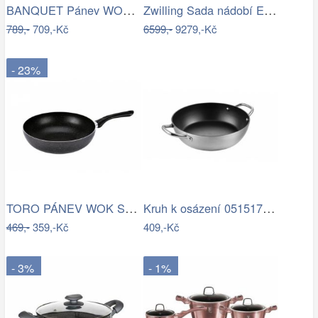
BANQUET Pánev WOK litinová EXCELLENT…
Zwilling Sada nádobí Essence 5ks 66220…
789,-
709,-Kč
6599,-
9279,-Kč
- 23%
TORO PÁNEV WOK S INDUKČNÍM DNEM, PRŮMĚR…
Kruh k osázení 0515170 průměr 30cm
469,-
359,-Kč
409,-Kč
- 3%
- 1%