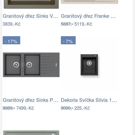
Granitový dřez Sinks VIVA 455 Truffle
Granitový dřez Franke BFG 611-62 Sahara
3839,-Kč
5687,-
5119,-Kč
- 17%
- 7%
Granitový dřez Sinks PERFECTO 1160 DUO…
Dekoria Svíčka Silvia 10cm light grey,…
8989,-
7499,-Kč
9090,-
225,-Kč