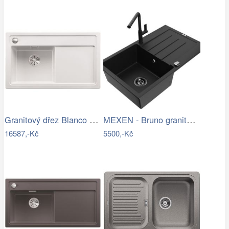
Granitový dřez Blanco ZENAR 45 S-F…
MEXEN - Bruno granitový dřez 1 s…
16587,-Kč
5500,-Kč