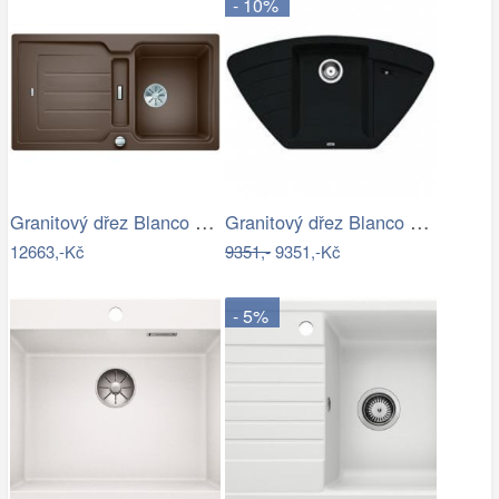
- 10%
Granitový dřez Blanco CLASSIC Neo 5 S…
Granitový dřez Blanco ZIA 9 E antracit…
12663,-Kč
9351,-
9351,-Kč
- 5%