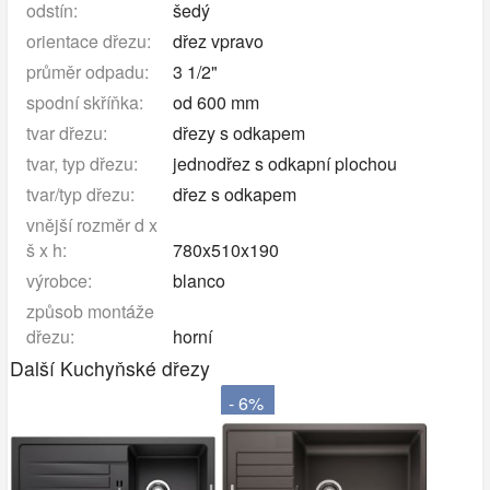
odstín:
šedý
orientace dřezu:
dřez vpravo
průměr odpadu:
3 1/2"
spodní skříňka:
od 600 mm
tvar dřezu:
dřezy s odkapem
tvar, typ dřezu:
jednodřez s odkapní plochou
tvar/typ dřezu:
dřez s odkapem
vnější rozměr d x
š x h:
780x510x190
výrobce:
blanco
způsob montáže
dřezu:
horní
Další Kuchyňské dřezy
- 6%