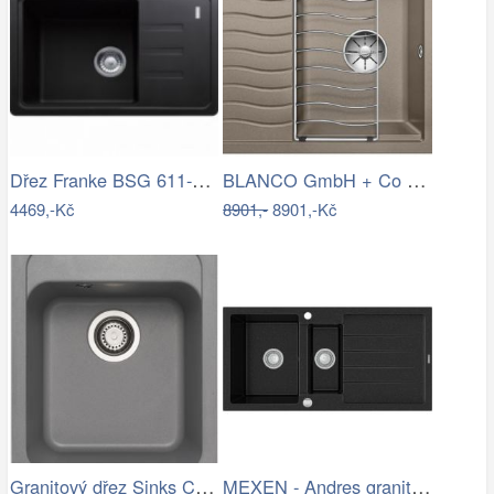
Dřez Franke BSG 611-62 onyx 114.0395.129
BLANCO GmbH + Co KG Granitový dřez…
4469,-Kč
8901,-
8901,-Kč
Granitový dřez Sinks CLASSIC 400…
MEXEN - Andres granitový dřez 1.5 s…