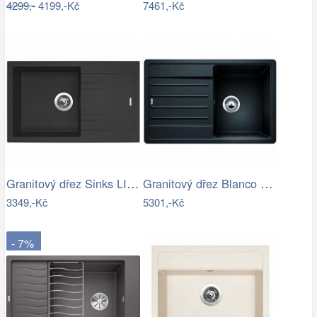
4299,-
4199,-Kč
7461,-Kč
Granitový dřez Sinks LINEA 780 N…
Granitový dřez Blanco LEGRA 45 S…
3349,-Kč
5301,-Kč
- 7%