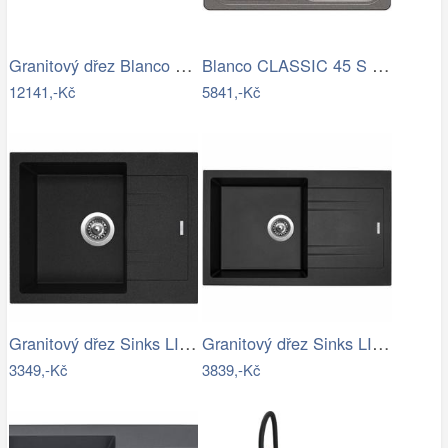
Granitový dřez Blanco ZENAR XL 6 S…
Blanco CLASSIC 45 S Silgranit aluminium…
12141,-Kč
5841,-Kč
Granitový dřez Sinks LINEA 600 N…
Granitový dřez Sinks LINEA 780 N…
3349,-Kč
3839,-Kč