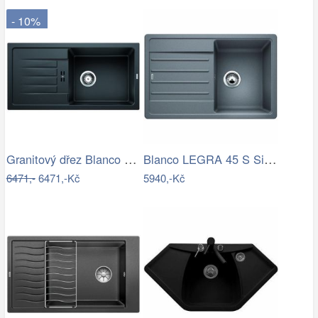
- 10%
Granitový dřez Blanco FAVUM XL 6 S…
Blanco LEGRA 45 S Silgranit aluminium…
6471,-
6471,-Kč
5940,-Kč