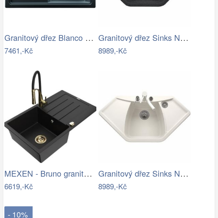
Granitový dřez Blanco ZENAR 45 S InFino…
Granitový dřez Sinks NAIKY 980 Granblack
7461,-Kč
8989,-Kč
MEXEN - Bruno granitový dřez s…
Granitový dřez Sinks NAIKY 980 Milk
6619,-Kč
8989,-Kč
- 10%