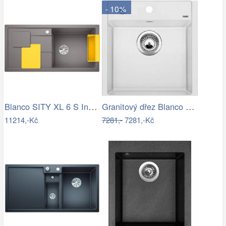
- 10%
Blanco SITY XL 6 S InFino Silgranit…
Granitový dřez Blanco DALAGO 45 bílá s…
11214,-Kč
7281,-
7281,-Kč