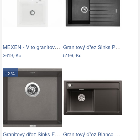
MEXEN - Vito granitový dřez 1 520x490…
Granitový dřez Sinks PERFECTO 860…
2619,-Kč
5199,-Kč
- 2%
Granitový dřez Sinks FRAME 457 Truffle
Granitový dřez Blanco ZENAR 45 S InFino…