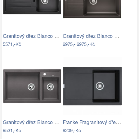
Granitový dřez Blanco FAVUM 45 S…
Granitový dřez Blanco ZIA XL 6 S…
5571,-Kč
6975,-
6975,-Kč
Granitový dřez Blanco METRA 9 šedá…
Franke Fragranitový dřez MRG 611, 78x50…
9531,-Kč
6209,-Kč