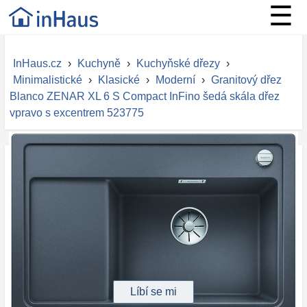
☰
InHaus.cz
›
Kuchyně
›
Kuchyňské dřezy
›
Minimalistické
›
Klasické
›
Moderní
›
Granitový dřez
Blanco ZENAR XL 6 S Compact InFino šedá skála dřez
vpravo s excentrem 523775