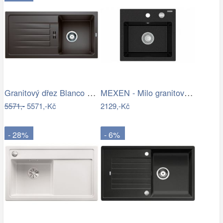
Granitový dřez Blanco FAVUM 45 S káva…
MEXEN - Milo granitový dřez 1-miska…
5571,-
5571,-Kč
2129,-Kč
- 28%
- 6%