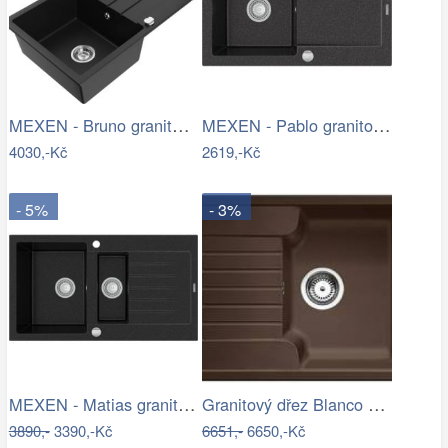
MEXEN - Bruno granitový dřez 1 s…
MEXEN - Pablo granitový dřez 1 s…
4030,-Kč
2619,-Kč
- 5%
- 3%
MEXEN - Matias granitový dřez s malým…
Granitový dřez Blanco ZIA 40 S kávová…
3890,-
3390,-Kč
6651,-
6650,-Kč