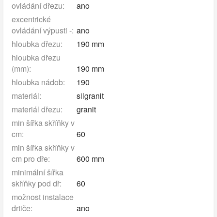
ovládání dřezu:
ano
excentrické
ovládání výpusti -:
ano
hloubka dřezu:
190 mm
hloubka dřezu
(mm):
190 mm
hloubka nádob:
190
materiál:
silgranit
materiál dřezu:
granit
min šířka skříňky v
cm:
60
min šířka skříňky v
cm pro dře:
600 mm
minimální šířka
skříňky pod dř:
60
možnost instalace
drtiče:
ano