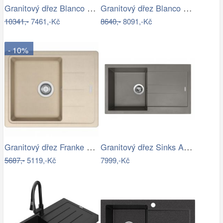
Granitový dřez Blanco ZENAR 45 S InFino…
Granitový dřez Blanco ZIA 5 S antracit…
10341,-
7461,-Kč
8640,-
8091,-Kč
- 10%
Granitový dřez Franke BFG 611-62…
Granitový dřez Sinks AMANDA 860 Truffle
5687,-
5119,-Kč
7999,-Kč