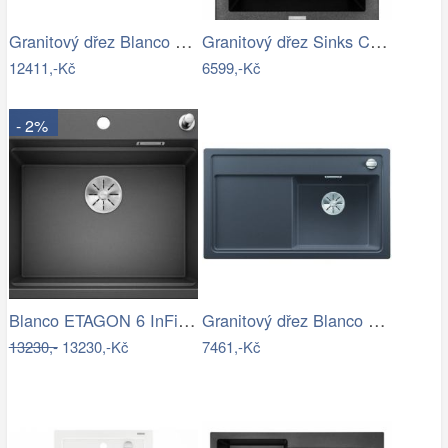
Granitový dřez Blanco COLLECTIS 6 S…
Granitový dřez Sinks CUBE 410 Metalblack
12411,-Kč
6599,-Kč
- 2%
Blanco ETAGON 6 InFino Silgranit…
Granitový dřez Blanco ZENAR 45 S InFino…
13230,-
13230,-Kč
7461,-Kč