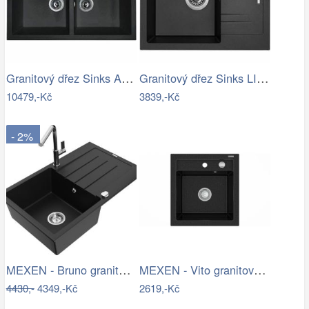
Granitový dřez Sinks AMANDA 860 DUO…
Granitový dřez Sinks LINEA 600 N…
10479,-Kč
3839,-Kč
- 2%
MEXEN - Bruno granitový dřez 1 s…
MEXEN - Vito granitový dřez 1-miska…
4430,-
4349,-Kč
2619,-Kč