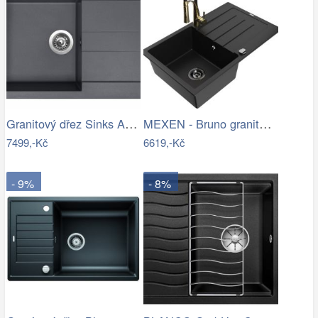
Granitový dřez Sinks AMANDA 780 Titanium
MEXEN - Bruno granitový dřez s…
7499,-Kč
6619,-Kč
- 9%
- 8%