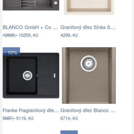
BLANCO GmbH + Co KG Granitový dřez…
Granitový dřez Sinks SOLO 560 Sahara
12600,-
10259,-Kč
4299,-Kč
- 10%
Franke Fragranitový dřez BFG 611-62,…
Granitový dřez Blanco SUBLINE 320-U…
5687,-
5119,-Kč
6714,-Kč