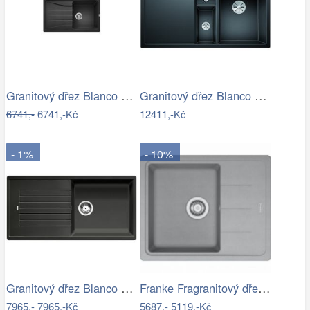
Granitový dřez Blanco SONA 45 S…
Granitový dřez Blanco COLLECTIS 6 S…
6741,-
6741,-Kč
12411,-Kč
- 1%
- 10%
Granitový dřez Blanco ZIA XL 6 S…
Franke Fragranitový dřez BFG 611-62,…
7965,-
7965,-Kč
5687,-
5119,-Kč