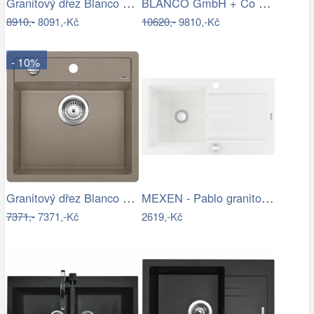
Granitový dřez Blanco ZIA XL 6 S…
BLANCO GmbH + Co KG Granitový dřez…
8910,-
8091,-Kč
10620,-
9810,-Kč
- 10%
Granitový dřez Blanco DALAGO 5 tartufo…
MEXEN - Pablo granitový dřez 1 s…
7371,-
7371,-Kč
2619,-Kč