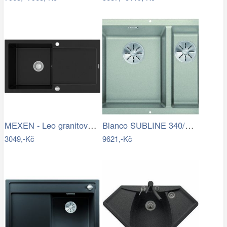
MEXEN - Leo granitový dřez 1 s…
Blanco SUBLINE 340/160 U InFino…
3049,-Kč
9621,-Kč