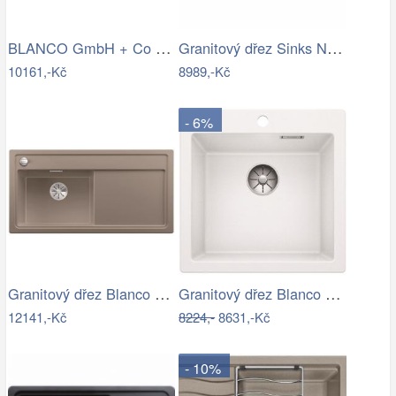
BLANCO GmbH + Co KG Granitový dřez…
Granitový dřez Sinks NAIKY 980…
10161,-Kč
8989,-Kč
- 6%
Granitový dřez Blanco ZENAR XL 6 S…
Granitový dřez Blanco PLEON 5 InFino…
12141,-Kč
8224,-
8631,-Kč
- 10%