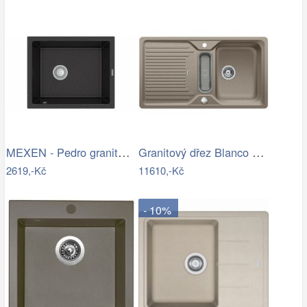
MEXEN - Pedro granitový dřez 1-miska…
Granitový dřez Blanco CLASSIC 5 S…
2619,-Kč
11610,-Kč
- 10%