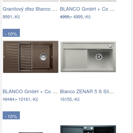
Granitový dřez Blanco PLEON 6 InFino…
BLANCO GmbH + Co KG Granitový dřez…
8991,-Kč
4995,-
4995,-Kč
- 10%
BLANCO GmbH + Co KG Granitový dřez…
Blanco ZENAR 5 S Silgranit perlově šedá…
10161,-
10161,-Kč
16155,-Kč
- 10%