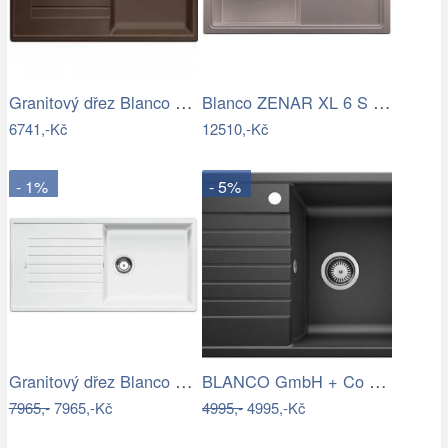
Granitový dřez Blanco ZIA 5 S káva…
Blanco ZENAR XL 6 S InFino Silgranit…
6741,-Kč
12510,-Kč
- 1%
- 5%
Granitový dřez Blanco ZIA XL 6 S bílá…
BLANCO GmbH + Co KG Granitový dřez…
7965,-
7965,-Kč
4995,-
4995,-Kč