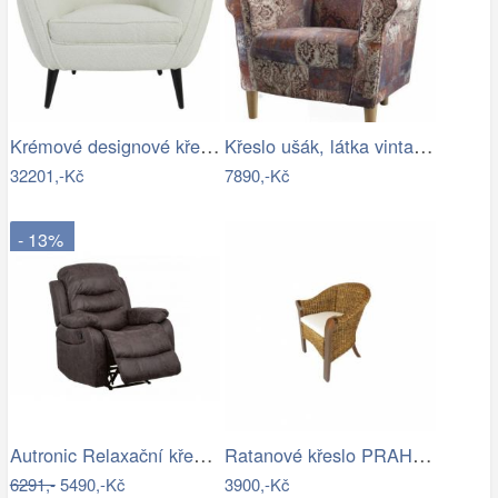
Krémové designové křeslo Almond bouclé …
Křeslo ušák, látka vintage hnědá 1026,…
32201,-Kč
7890,-Kč
- 13%
Autronic Relaxační křeslo TV-4086 BR
Ratanové křeslo PRAHA - banánový list
6291,-
5490,-Kč
3900,-Kč