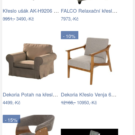
Křeslo ušák AK-H9206 Autronic
FALCO Relaxační křeslo ušák Jakub…
3951,-
3490,-Kč
7973,-Kč
- 10%
Dekoria Potah na křeslo IKEA Ektorp,…
Dekoria Křeslo Venja 66x88x82cm, 66 x…
4499,-Kč
12166,-
10950,-Kč
- 15%