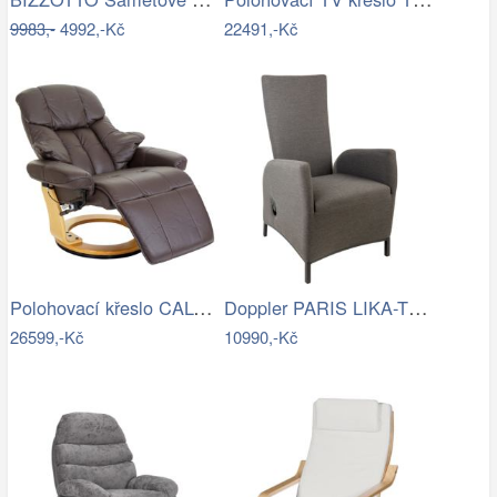
9983,-
4992,-Kč
22491,-Kč
Polohovací křeslo CALGARY 2
Doppler PARIS LIKA-TEX(R) šedé -…
26599,-Kč
10990,-Kč