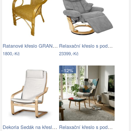
Ratanové křeslo GRANADA - světlé II…
Relaxační křeslo s podnožkou Dekorhome
1800,-Kč
23399,-Kč
- 12%
Dekoria Sedák na křeslo IKEA Poäng II,…
Relaxační křeslo s podnožkou AK-305B…