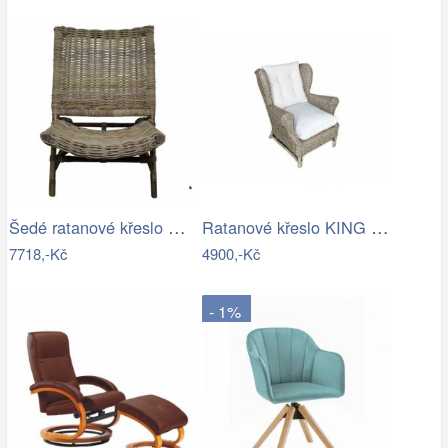
Šedé ratanové křeslo Mirri - 57*85…
Ratanové křeslo KING ušák - cubu grey
7718,-Kč
4900,-Kč
- 1%