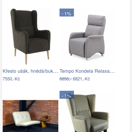
- 1%
Křeslo ušák, hnědá/buk, BREDLY Mdum
Tempo Kondela Relaxační křeslo FOREST -…
7550,-Kč
6856,-
6821,-Kč
- 1%