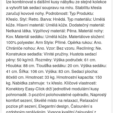
lze kombinovat s dalšími kusy nábytku ze stejné kolekce
a vytvořit tak sedací soupravu na míru. Stabilitu křesla
zaručují kovové nohy. Podrobnosti: Typ Produktu:
Křeslo. Styl: Retro. Barva: Hnědá. Typ materiálu: Umělá
kůže. Hlavní materiál: Umělá kůže. Dodatečný materiál:
Netkaná látka. Výplňový materiál: Pěna. Materiál nohy:
Kov. Materiál sedáku: Umělá kůže. Materiálove složení:
100% polyester. Arm Style: Přímé. Opěrka rukou: Ano.
Chrániče nohou: Ano. Vzor: Bez vzoru. Reclining: Ne.
Konstrukce sedadla: Vlnité pružiny. Hustota sedací
pěny: 50 kg/m3. Rozměry: Výška područek: 61 cm.
Hloubka: 88 cm. Tloušťka sedáku: 20 cm. Výška sedáku:
41 cm. Šířka: 106 cm. Výška: 83 cm. Sedací plocha:
80x60 cm. Hmotnost: 33 kg. Hmotnostní kapacita: 150
kg. Nabídka zahrnuje: 1x křeslo. Klíčové vlastnosti:
Konektory Easy-Click drží jednotlivé modulární kusy
pohromadě. 3-poziční polohovatelné opěradlo, Naprostý
komfort sezení, Skvělé místo na relaxaci, Relaxační
pozice při sezení, Elegantní design, Čalounění s
ozdobným prošíváním, Vysoce kvalitní čalounění z