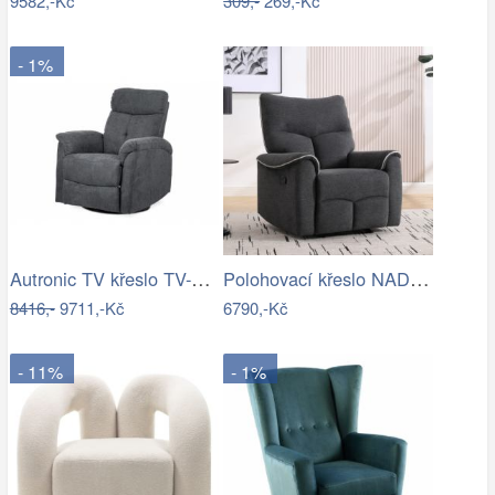
9582,-Kč
309,-
269,-Kč
- 1%
Autronic TV křeslo TV-333 GREY - šedá…
Polohovací křeslo NADER Tempo Kondela
8416,-
9711,-Kč
6790,-Kč
- 11%
- 1%