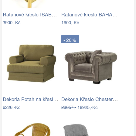
Ratanové křeslo ISABEL - světlý med
Ratanové křeslo BAHAMA - bílý ratan -…
3900,-Kč
1900,-Kč
- 20%
Dekoria Potah na křeslo IKEA Ekeskog,…
Dekoria Křeslo Chesterfield Classic…
6226,-Kč
23657,-
18925,-Kč