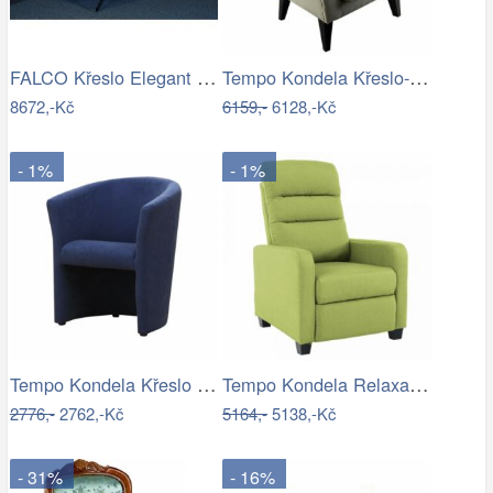
FALCO Křeslo Elegant kůže Toledo /vtahy…
Tempo Kondela Křeslo-ušák Rodeza -…
8672,-Kč
6159,-
6128,-Kč
- 1%
- 1%
Tempo Kondela Křeslo CUBA - modré
Tempo Kondela Relaxační křeslo TURNER -…
2776,-
2762,-Kč
5164,-
5138,-Kč
- 31%
- 16%