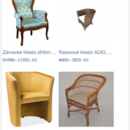
Zámecké křeslo stříbrné polstrované…
Ratanové křeslo ADELE - tmavý med
31399,-
21600,-Kč
4500,-
3800,-Kč