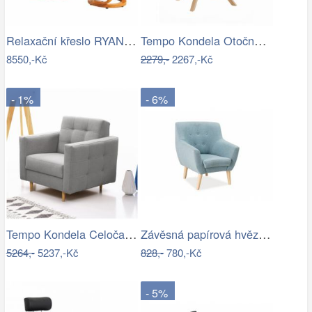
Relaxační křeslo RYAN Tempo Kondela
Tempo Kondela Otočné křeslo DALIO -…
8550,-Kč
2279,-
2267,-Kč
- 1%
- 6%
Tempo Kondela Celočalouněné křeslo…
Závěsná papírová hvězda průměr 50 cm…
5264,-
5237,-Kč
828,-
780,-Kč
- 5%