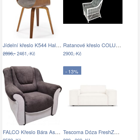
Jídelní křeslo K544 Halmar
Ratanové křeslo COLUMBUS - bílý ratan
2896,-
2461,-Kč
2900,-Kč
- 13%
FALCO Křeslo Bára Astone 3/15 Mdum
Tescoma Dóza FreshZONE, 31,5 x 20 cm, XL