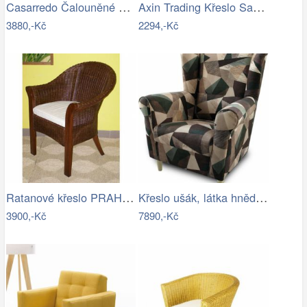
Casarredo Čalouněné křeslo TM-1 VELVET…
Axin Trading Křeslo San - polstr tmavě…
3880,-Kč
2294,-Kč
Ratanové křeslo PRAHA - tmavé
Křeslo ušák, látka hnědozelená vzor,…
3900,-Kč
7890,-Kč