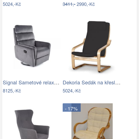
5024,-Kč
3411,-
2990,-Kč
Signal Sametové relaxační polohovací…
Dekoria Sedák na křeslo IKEA Poäng II,…
8125,-Kč
5024,-Kč
- 17%