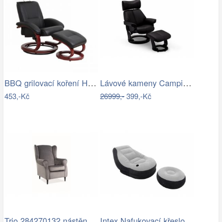
BBQ grilovací koření Hot BBQ 370g Heath…
Lávové kameny Campingaz
453,-Kč
26999,-
399,-Kč
Trio 284270132 nástěnné svítidlo Kula |…
Intex Nafukovací křeslo ULTRA LOUNGE