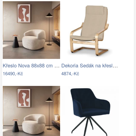
Křeslo Nova 88x88 cm manšestr béžová
Dekoria Sedák na křeslo IKEA Poäng II,…
16490,-Kč
4874,-Kč