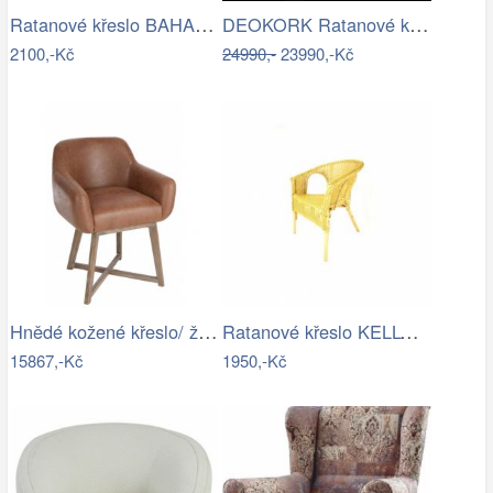
Ratanové křeslo BAHAMA světlé - XL…
DEOKORK Ratanové křeslo BORNEO LUXURY …
2100,-Kč
24990,-
23990,-Kč
Hnědé kožené křeslo/ židle Venetta - 62…
Ratanové křeslo KELLY - světlý med
15867,-Kč
1950,-Kč