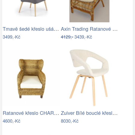
Tmavě šedé křeslo ušák Cotto
Axin Trading Ratanové Křeslo Sidney -…
3499,-Kč
4129,-
3439,-Kč
Ratanové křeslo CHARLESTON - banánový…
Zuiver Bílé bouclé křeslo FLEXBACK
4600,-Kč
8030,-Kč