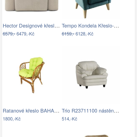
Hector Designové křeslo Merry bouclé…
Tempo Kondela Křeslo-ušák Rodeza -…
6579,-
6479,-Kč
6159,-
6128,-Kč
Ratanové křeslo BAHAMA - tmavé
Trio R23711100 nástěnné svítidlo HELLO …
1800,-Kč
514,-Kč