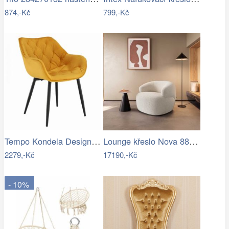
874,-Kč
799,-Kč
Tempo Kondela Designové křeslo FEDRIS -…
Lounge křeslo Nova 88x88 cm bouclé…
2279,-Kč
17190,-Kč
- 10%