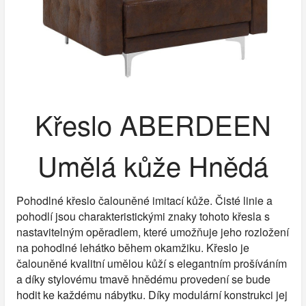
Křeslo ABERDEEN
Umělá kůže Hnědá
Pohodlné křeslo čalouněné imitací kůže. Čisté linie a
pohodlí jsou charakteristickými znaky tohoto křesla s
nastavitelným opěradlem, které umožňuje jeho rozložení
na pohodlné lehátko během okamžiku. Křeslo je
čalouněné kvalitní umělou kůží s elegantním prošíváním
a díky stylovému tmavě hnědému provedení se bude
hodit ke každému nábytku. Díky modulární konstrukci jej