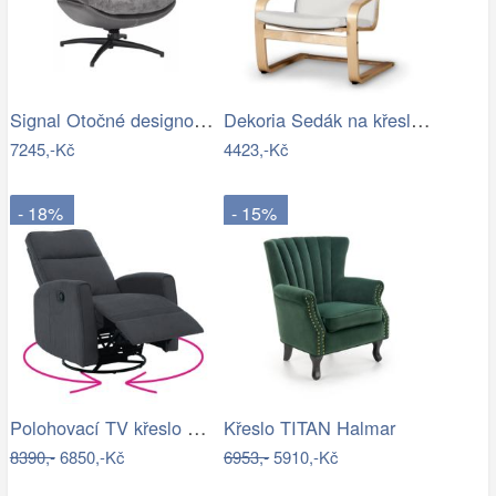
Signal Otočné designové lounge křeslo…
Dekoria Sedák na křeslo IKEA Poäng II,…
7245,-Kč
4423,-Kč
- 18%
- 15%
Polohovací TV křeslo MEKENZI Tempo…
Křeslo TITAN Halmar
8390,-
6850,-Kč
6953,-
5910,-Kč