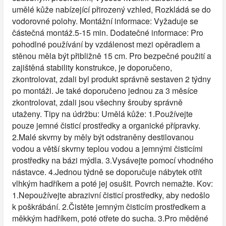
umělé kůže nabízející přirozený vzhled, Rozkládá se do
vodorovné polohy. Montážní informace: Vyžaduje se
částečná montáž.5-15 min. Dodatečné informace: Pro
pohodlné používání by vzdálenost mezi opěradlem a
stěnou měla být přibližně 15 cm. Pro bezpečné použití a
zajištěná stability konstrukce, je doporučeno,
zkontrolovat, zdali byl produkt správně sestaven 2 týdny
po montáži. Je také doporučeno jednou za 3 měsíce
zkontrolovat, zdali jsou všechny šrouby správně
utaženy. Tipy na údržbu: Umělá kůže: 1.Používejte
pouze jemné čisticí prostředky a organické přípravky.
2.Malé skvrny by měly být odstraněny destilovanou
vodou a větší skvrny teplou vodou a jemnými čisticími
prostředky na bázi mýdla. 3.Vysávejte pomocí vhodného
nástavce. 4.Jednou týdně se doporučuje nábytek otřít
vlhkým hadříkem a poté jej osušit. Povrch nemažte. Kov:
1.Nepoužívejte abrazivní čisticí prostředky, aby nedošlo
k poškrábání. 2.Čistěte jemným čisticím prostředkem a
měkkým hadříkem, poté otřete do sucha. 3.Pro měděné