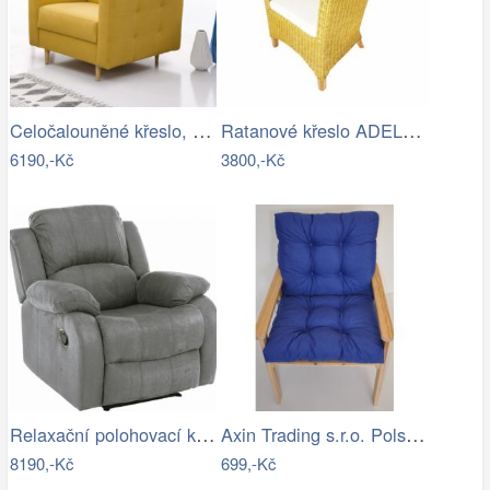
Celočalouněné křeslo, hořčicová látka,…
Ratanové křeslo ADELE - světlý med
6190,-Kč
3800,-Kč
Relaxační polohovací křeslo, světlešedá…
Axin Trading s.r.o. Polstr na křeslo…
8190,-Kč
699,-Kč