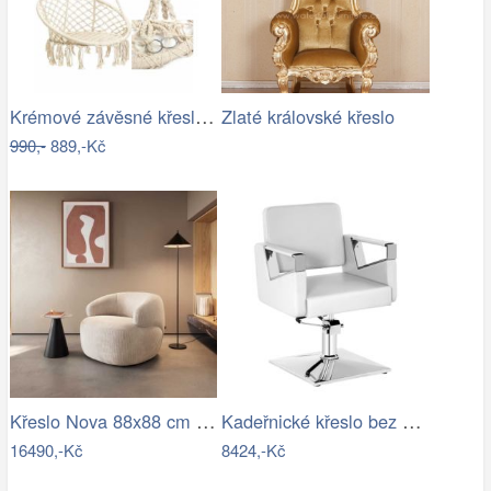
Krémové závěsné křeslo JULES 80 cm
Zlaté královské křeslo
990,-
889,-Kč
Křeslo Nova 88x88 cm manšestr béžová
Kadeřnické křeslo bez opěrky na nohy…
16490,-Kč
8424,-Kč