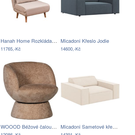
Hanah Home Rozkládací křeslo Single…
Micadoni Křeslo Jodie
11765,-Kč
14600,-Kč
WOOOD Béžové čalouněné otočné křeslo…
Micadoni Sametové křeslo Jodie
12086,-Kč
14391,-Kč