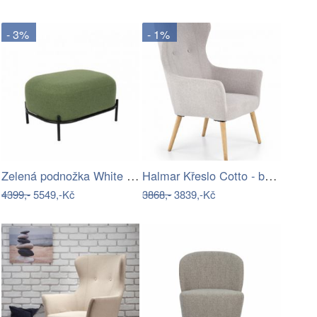
- 3%
- 1%
Zelená podnožka White Label Polly
Halmar Křeslo Cotto - béžové
4399,-
5549,-Kč
3868,-
3839,-Kč