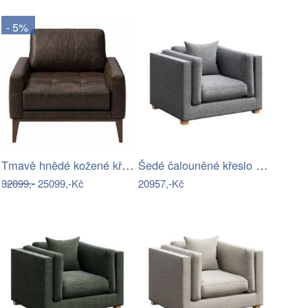
- 5%
Tmavě hnědé kožené křeslo MESONICA…
Šedé čalouněné křeslo Ame Yens Pomo
32099,-
25099,-Kč
20957,-Kč