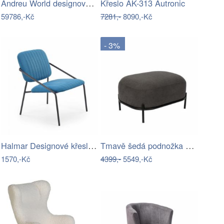
Andreu World designová křesla Alya…
Křeslo AK-313 Autronic
59786,-Kč
7281,-
8090,-Kč
- 3%
Halmar Designové křeslo Dennis, modré…
Tmavě šedá podnožka White Label Polly
1570,-Kč
4399,-
5549,-Kč