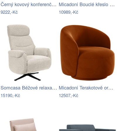
Černý kovový konferenční stolek J-line…
Micadoni Bouclé křeslo Chuck
9222,-Kč
10989,-Kč
Somcasa Béžové relaxační otočné křeslo…
Micadoni Terakotově oranžové sametové…
15190,-Kč
12507,-Kč