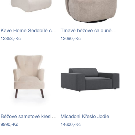
Kave Home Šedobílé čalouněné křeslo Club
Tmavě béžové čalouněné otočné křeslo…
12353,-Kč
12090,-Kč
Béžové sametové křeslo ušák Noemye –…
Micadoni Křeslo Jodie
9990,-Kč
14600,-Kč