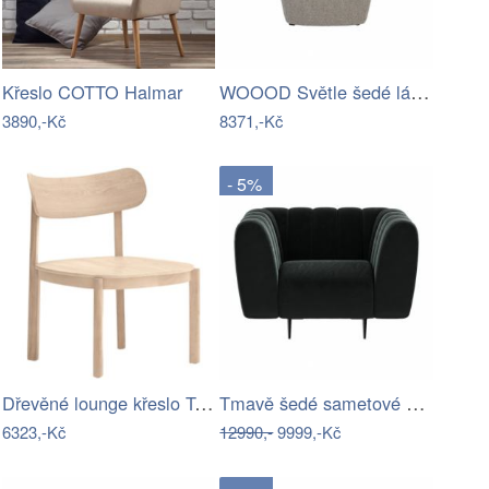
WOOOD Světle šedé látkové křeslo Raffael
Křeslo COTTO Halmar
3890,-Kč
8371,-Kč
- 5%
Dřevěné lounge křeslo Teulat Nara
Tmavě šedé sametové křeslo Ghado Shel
6323,-Kč
12990,-
9999,-Kč