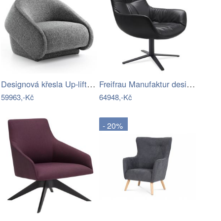
Designová křesla Up-lift Armchair Bed
Freifrau Manufaktur designová křesla…
59963,-Kč
64948,-Kč
- 20%