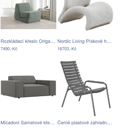
Rozkládací křeslo Origami Convertable -…
Nordic Living Pískově hnědé čalouněné…
7490,-Kč
16703,-Kč
Micadoni Sametové křeslo Jodie
Černé plastové zahradní lounge křeslo…