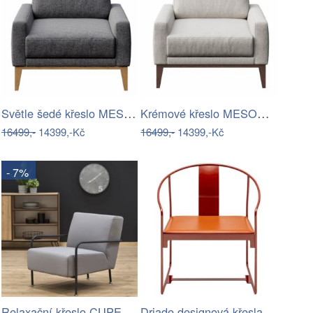
Světle šedé křeslo MESONICA Musso
Krémové křeslo MESONICA Musso
16499,-
14399,-Kč
16499,-
14399,-Kč
- 7%
Relaxační křeslo CUPER, šedé
Driade designová křesla Mingx Lounge…