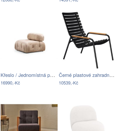
Křeslo / Jednomístná pohovka Bubble O1 …
Černé plastové zahradní lounge křeslo…
16990,-Kč
10539,-Kč