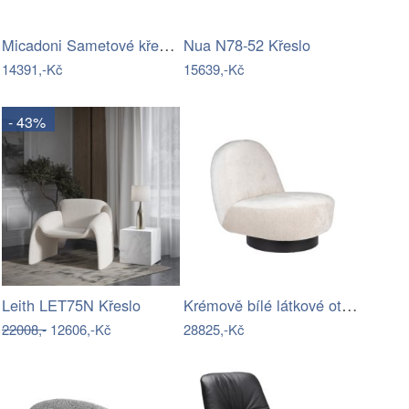
Micadoni Sametové křeslo Jodie
Nua N78-52 Křeslo
14391,-Kč
15639,-Kč
- 43%
Krémově bílé látkové otočné křeslo…
Leith LET75N Křeslo
22008,-
12606,-Kč
28825,-Kč