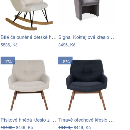
Bílé čalouněné dětské houpací křeslo…
Signal Koktejlové křeslo AMENITIES…
5836,-Kč
3495,-Kč
- 7%
- 8%
Pískově hnědá křeslo z ořechového dřeva…
Tmavě ořechové křeslo z ořechového…
10490,-
8449,-Kč
10490,-
8449,-Kč