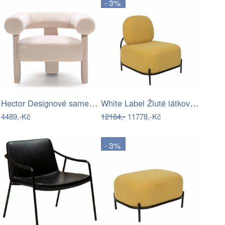
- 3%
Hector Designové sametové křeslo HELLA…
White Label Žluté látkové křeslo WLL…
4489,-Kč
12164,-
11778,-Kč
- 3%