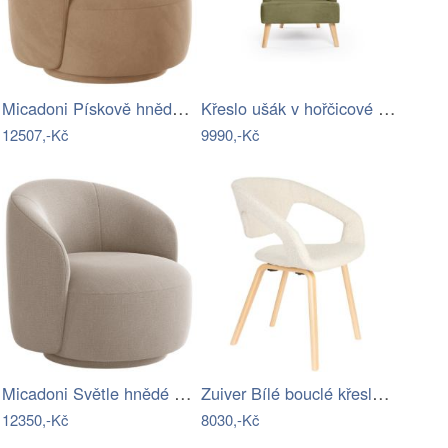
Micadoni Pískově hnědé sametové otočné…
Křeslo ušák v hořčicové barvě Noemye –…
12507,-Kč
9990,-Kč
Micadoni Světle hnědé otočné křeslo…
Zuiver Bílé bouclé křeslo FLEXBACK
12350,-Kč
8030,-Kč