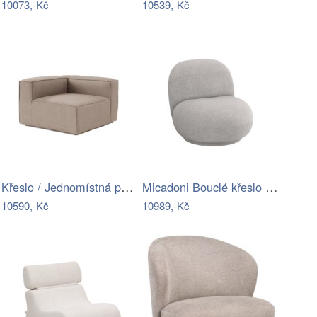
10073,-Kč
10539,-Kč
Křeslo / Jednomístná pohovka Fora 1R -…
Micadoni Bouclé křeslo Chuck
10590,-Kč
10989,-Kč