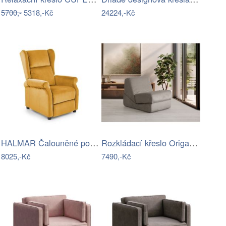
5700,-
5318,-Kč
24224,-Kč
HALMAR Čalouněné polohovatelné křeslo…
Rozkládací křeslo Origami Convertable -…
8025,-Kč
7490,-Kč