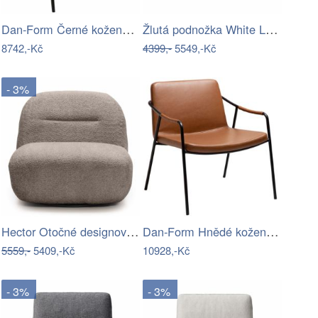
​​​​​Dan-Form Černé koženkové křeslo…
Žlutá podnožka White Label Polly
8742,-Kč
4399,-
5549,-Kč
- 3%
Hector Otočné designové křeslo Giorgia…
​​​​​Dan-Form Hnědé koženkové křeslo…
5559,-
5409,-Kč
10928,-Kč
- 3%
- 3%