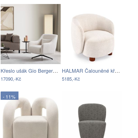
Křeslo ušák Gio Bergere - White
HALMAR Čalouněné křeslo BAKER krémové
17090,-Kč
5185,-Kč
- 11%