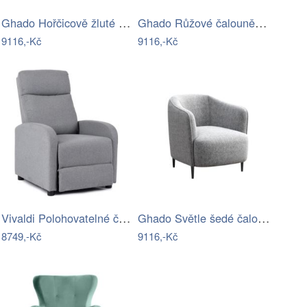
Ghado Hořčicově žluté čalouněné křeslo…
Ghado Růžové čalouněné křeslo Galbe
9116,-Kč
9116,-Kč
Vivaldi Polohovatelné čalouněné křeslo…
Ghado Světle šedé čalouněné křeslo Galbe
8749,-Kč
9116,-Kč