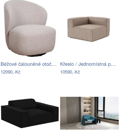
Béžové čalouněné otočné křeslo ROWICO…
Křeslo / Jednomístná pohovka Fora L1 -…
12090,-Kč
10590,-Kč