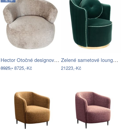
Hector Otočné designové křeslo Ambi…
Zelené sametové lounge křeslo Bold…
8925,-
8725,-Kč
21223,-Kč