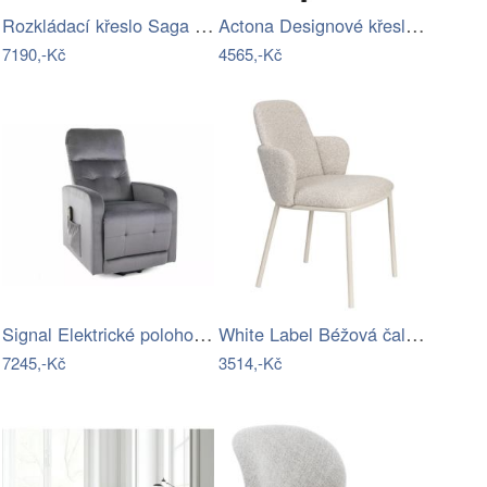
Rozkládací křeslo Saga Single - Light…
Actona Designové křeslo Burma lounge…
7190,-Kč
4565,-Kč
Signal Elektrické polohovací křeslo…
White Label Béžová čalouněná jídelní…
7245,-Kč
3514,-Kč