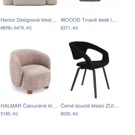
Hector Designové křeslo Merry bouclé…
WOOOD Tmavě šedé látkové křeslo Raffael
6579,-
6479,-Kč
8371,-Kč
HALMAR Čalouněné křeslo BAKER z masivu…
Černé bouclé křeslo ZUIVER FLEXBACK
5185,-Kč
8030,-Kč