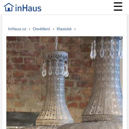
☰
InHaus.cz
›
Osvětlení
›
Klasické
›