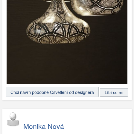
Chci návrh podobné Osvětlení od designéra
Monika Nová