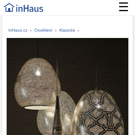
☰
InHaus.cz
›
Osvětlení
›
Klasické
›