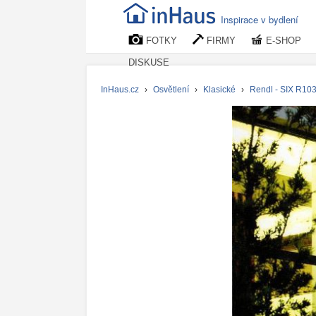
Inspirace v bydlení
FOTKY
FIRMY
E-SHOP
DISKUSE
InHaus.cz
›
Osvětlení
›
Klasické
›
Rendl - SIX R10