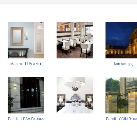
Mantra - LUA 3701
kon 980.jpg
Rendl - LESA R10365
Rendl - COIN R10