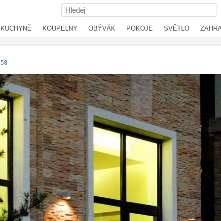
KUCHYNĚ
KOUPELNY
OBÝVÁK
POKOJE
SVĚTLO
ZAHR
358