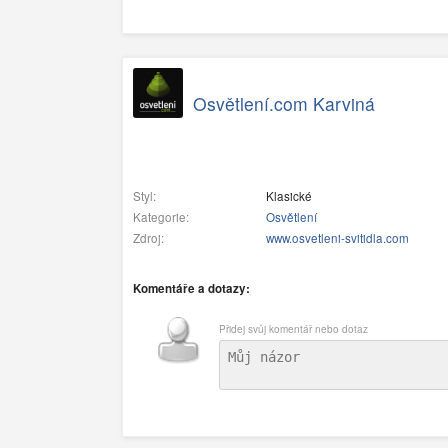
Osvětlení.com Karviná
Styl:
Klasické
Kategorie:
Osvětlení
Zdroj:
www.osvetleni-svitidla.com
Komentáře a dotazy:
Přidej svůj komentář nebo dotaz