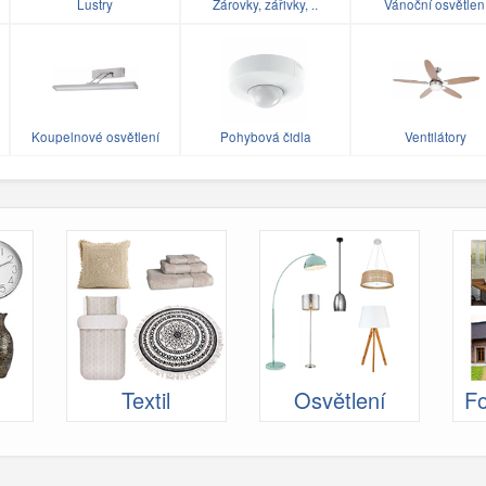
Lustry
Žárovky, zářivky, ..
Vánoční osvětlen
Koupelnové osvětlení
Pohybová čidla
Ventilátory
Textil
Osvětlení
Fo