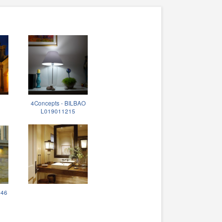
4Concepts - BILBAO
L019011215
346