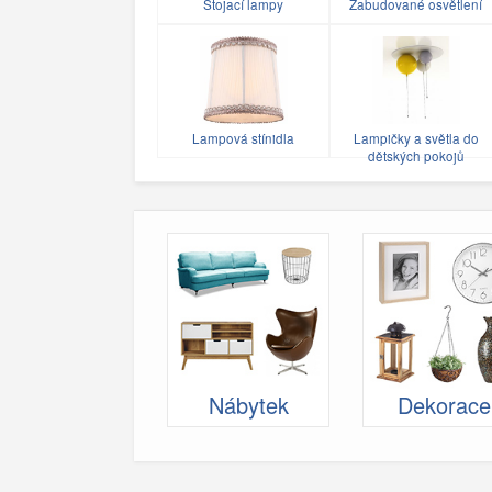
Stojací lampy
Zabudované osvětlení
Lampová stínidla
Lampičky a světla do
dětských pokojů
Nábytek
Dekorace