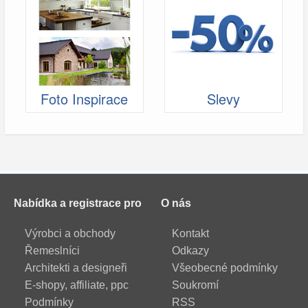
Foto Inspirace
Slevy
Nabídka a registrace pro
O nás
Výrobci a obchody
Kontakt
Řemeslníci
Odkazy
Architekti a designeři
Všeobecné podmínky
E-shopy, affiliate, ppc
Soukromí
Podmínky
RSS