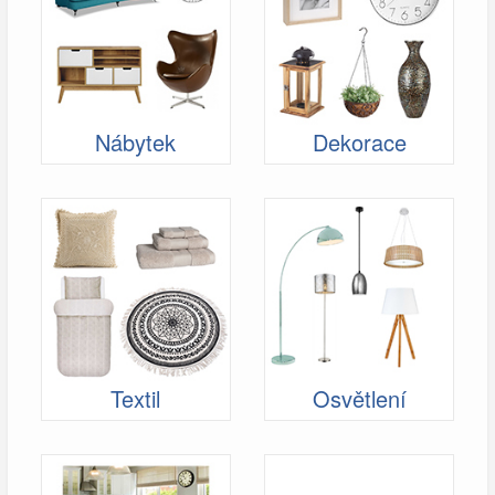
Nábytek
Dekorace
Textil
Osvětlení