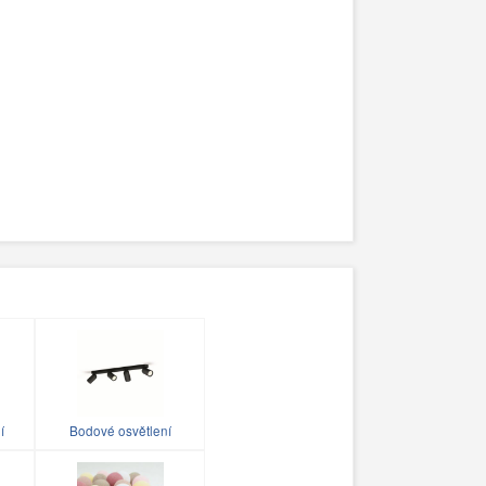
í
Bodové osvětlení