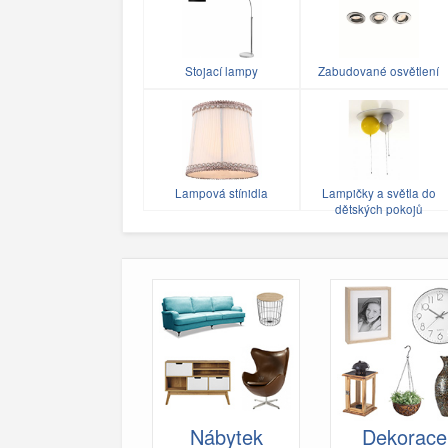
Stojací lampy
Zabudované osvětlení
Lampová stínidla
Lampičky a světla do
dětských pokojů
Nábytek
Dekorace