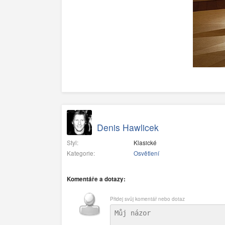
Denis Hawlicek
Styl:
Klasické
Kategorie:
Osvětlení
Komentáře a dotazy:
Přidej svůj komentář nebo dotaz