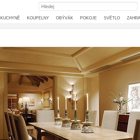
KUCHYNĚ
KOUPELNY
OBÝVÁK
POKOJE
SVĚTLO
ZAHR