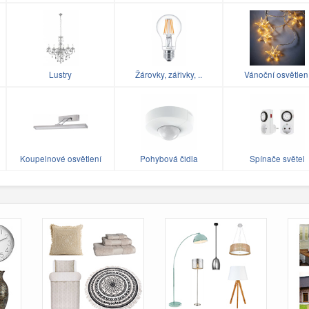
Lustry
Žárovky, zářivky, ..
Vánoční osvětlen
Koupelnové osvětlení
Pohybová čidla
Spínače světel