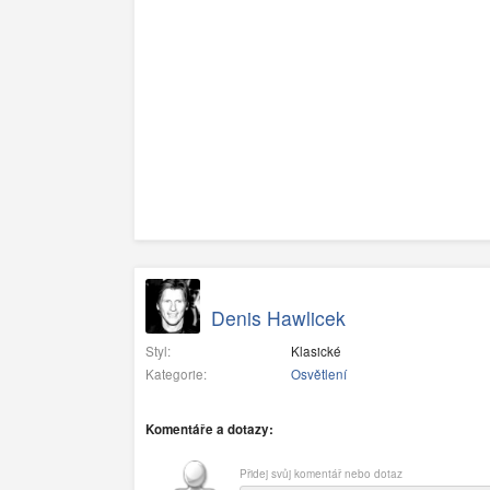
Denis Hawlicek
Styl:
Klasické
Kategorie:
Osvětlení
Komentáře a dotazy:
Přidej svůj komentář nebo dotaz