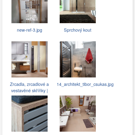
new-ref-3.jpg
Sprchový kout
Zrcadla, zrcadlové a
14_architekt_tibor_csukas.jpg
vestavěné skříňky |
nábytek…