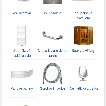
WC sedátka
WC tlačítka
Koupelnové
osvětlení
Žebříčkové
Madla k vaně do do
Sauny a vířivky
radiátory do
sprchy
koupelny
Vanové panely
Sprchové hadice
Kosmetická zrcátka