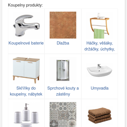
Koupelny produkty:
Koupelnové baterie
Dlažba
Háčky, věšáky,
držáčky, úchytky,
poličky do koupelny
Skříňky do
Sprchové kouty a
Umyvadla
koupelny, nábytek
zástěny