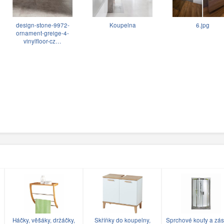
design-stone-9972-
Koupelna
6.jpg
ornament-greige-4-
vinylfloor-cz…
Háčky, věšáky, držáčky,
Skříňky do koupelny,
Sprchové kouty a zás