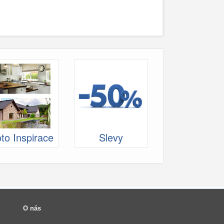
to Inspirace
Slevy
O nás