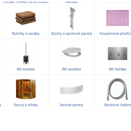
úchytky, poličky do koupelny
nábytek
Ručníky a osušky
Sprchy a sprchové panely
Koupelnové předlo
WC kartáče
WC sedátka
WC tlačítka
y
Sauny a vířivky
Vanové panely
Sprchové hadice