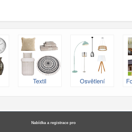
Textil
Osvětlení
Fo
Nabídka a registrace pro