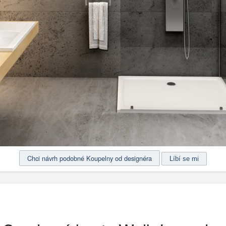
Chci návrh podobné Koupelny od designéra