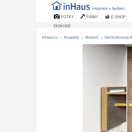
Inspirace v bydlení
FOTKY
FIRMY
E-SHOP
DISKUSE
InHaus.cz
›
Koupelny
›
Moderní
›
Sprchové kouty W