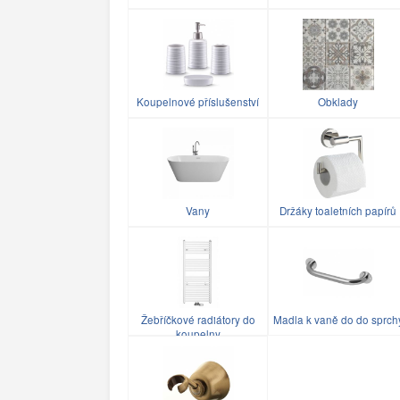
Koupelnové příslušenství
Obklady
Vany
Držáky toaletních papírů
Žebříčkové radiátory do
Madla k vaně do do sprch
koupelny