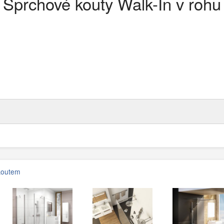
Sprchové kouty Walk-In v rohu
koutem