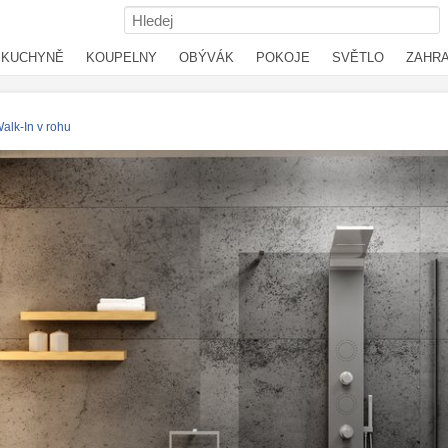
KUCHYNĚ
KOUPELNY
OBÝVÁK
POKOJE
SVĚTLO
ZAHR
alk-In v rohu