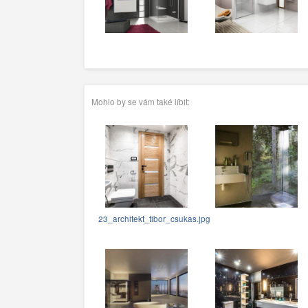
Mohlo by se vám také líbit:
23_architekt_tibor_csukas.jpg