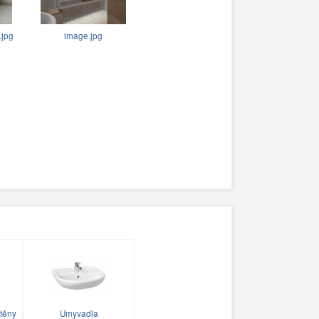
jpg
image.jpg
těny
Umyvadla