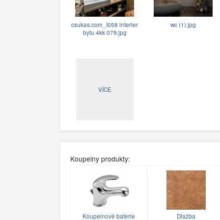
csukas.com_I058 interier
wc (1).jpg
bytu 4kk 079.jpg
VÍCE
Koupelny produkty:
Koupelnové baterie
Dlažba