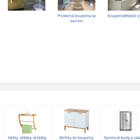
Prostorná koupelna se
KoupelnaWeb02-2.
saunou
Háčky, věšáky, držáčky,
Skříňky do koupelny,
Sprchové kouty a zás