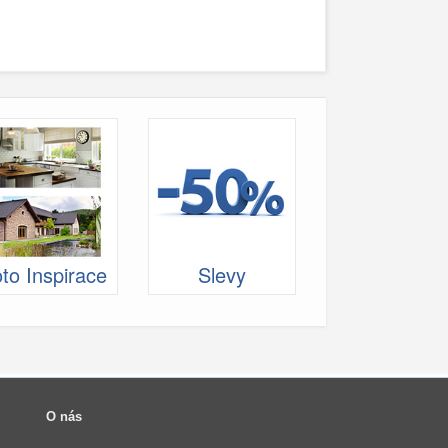
to Inspirace
Slevy
O nás