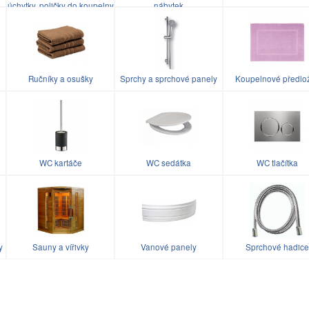
úchytky, poličky do koupelny
nábytek
Ručníky a osušky
Sprchy a sprchové panely
Koupelnové předlo
WC kartáče
WC sedátka
WC tlačítka
y
Sauny a vířivky
Vanové panely
Sprchové hadice