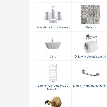
Koupelnové příslušenství
Obklady
Vany
Držáky toaletních papírů
Žebříčkové radiátory do
Madla k vaně do do sprch
koupelny