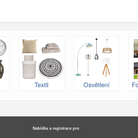
Textil
Osvětlení
Fo
Nabídka a registrace pro