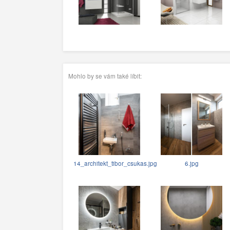
Mohlo by se vám také líbit:
14_architekt_tibor_csukas.jpg
6.jpg