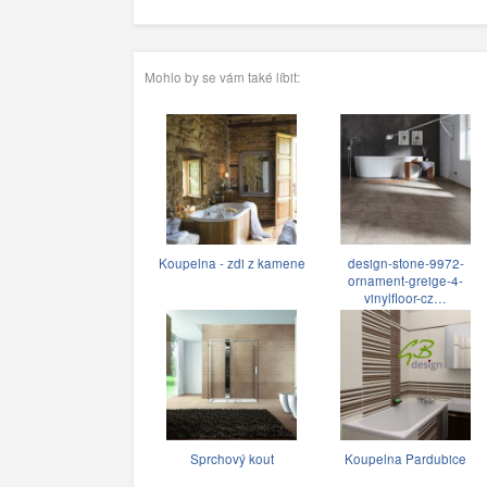
Mohlo by se vám také líbit:
Koupelna - zdi z kamene
design-stone-9972-
ornament-greige-4-
vinylfloor-cz…
Sprchový kout
Koupelna Pardubice