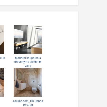
k-In
Moderní koupelna s
dřeveným obložením
vany
csukas.com_RD Dobris
019.jpg