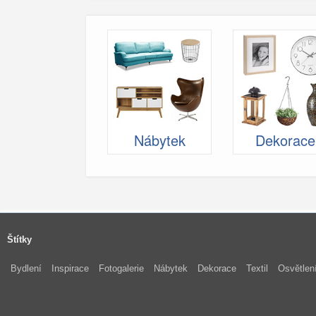
Nábytek
Dekorace
Štítky
Bydlení
Inspirace
Fotogalerie
Nábytek
Dekorace
Textil
Osvětlen