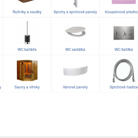
Ručníky a osušky
Sprchy a sprchové panely
Koupelnové předlo
WC kartáče
WC sedátka
WC tlačítka
y
Sauny a vířivky
Vanové panely
Sprchové hadice