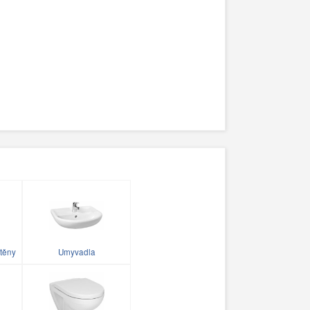
těny
Umyvadla