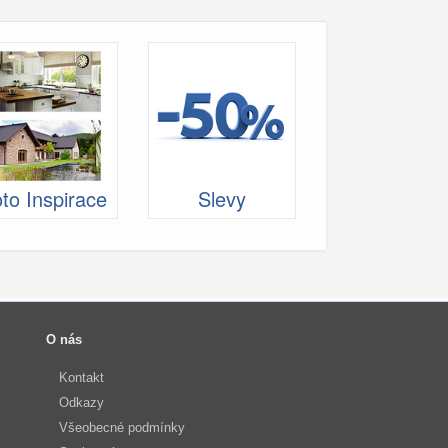
to Inspirace
Slevy
O nás
Kontakt
Odkazy
Všeobecné podmínky