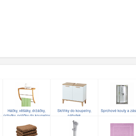
Háčky, věšáky, držáčky,
Skříňky do koupelny,
Sprchové kouty a zás
úchytky, poličky do koupelny
nábytek