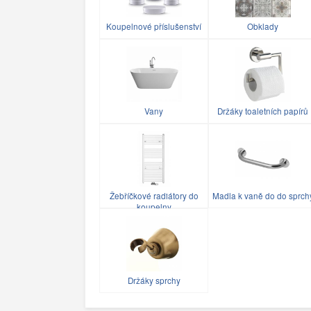
Koupelnové příslušenství
Obklady
Vany
Držáky toaletních papírů
Žebříčkové radiátory do
Madla k vaně do do sprch
koupelny
Držáky sprchy