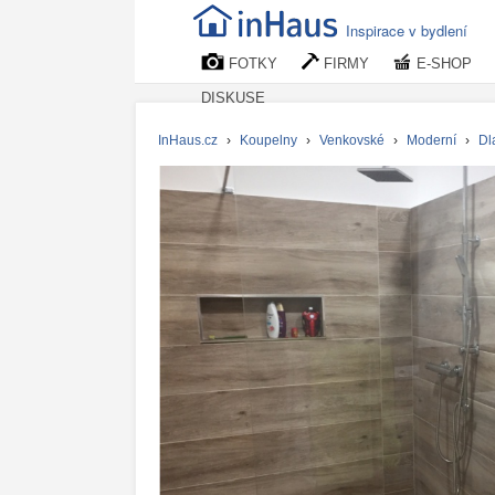
Inspirace v bydlení
FOTKY
FIRMY
E-SHOP
DISKUSE
InHaus.cz
›
Koupelny
›
Venkovské
›
Moderní
›
Dl