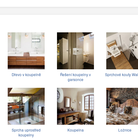
Dřevo v koupelně
Řešení koupelny v
Sprchové kouty Wal
garsonce
Sprcha uprostřed
Koupelna
Ložnice
koupelny