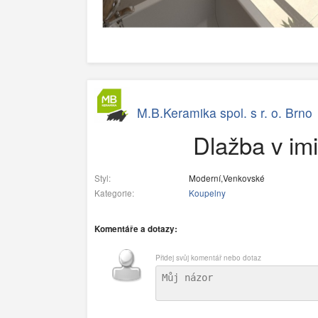
M.B.Keramika spol. s r. o. Brno
Dlažba v imi
Styl:
Moderní,Venkovské
Kategorie:
Koupelny
Komentáře a dotazy:
Přidej svůj komentář nebo dotaz