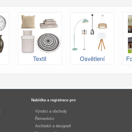
Textil
Osvětlení
Fo
Nabídka a registrace pro
Výrobci a obchody
í
Řemeslníci
Architekti a designeři