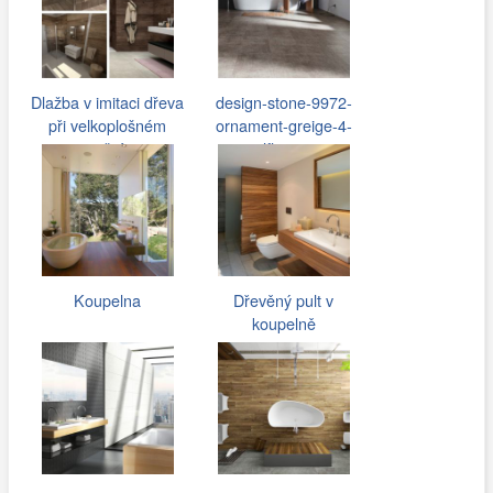
Dlažba v imitaci dřeva
design-stone-9972-
při velkoplošném
ornament-greige-4-
použití…
vinylfloor-cz…
Koupelna
Dřevěný pult v
koupelně