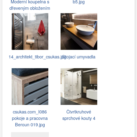
Moderní koupelna s
b5.jpg
dřeveným obložením
vany
14_architekt_tibor_csukas.jpg
Stojací umyvadla
csukas.com_I086
Čtvrtkruhové
pokoje a pracovna
sprchové kouty 4
Beroun 019.jpg