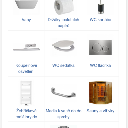
Vany
Držáky toaletních
WC kartáče
papírů
Koupelnové
WC sedátka
WC tlačítka
osvětlení
Žebříčkové
Madla k vaně do do
Sauny a vířivky
radiátory do
sprchy
koupelny