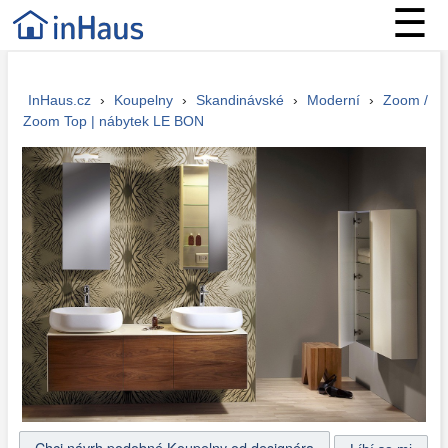
☰
InHaus.cz
›
Koupelny
›
Skandinávské
›
Moderní
›
Zoom /
Zoom Top | nábytek LE BON
Chci návrh podobné Koupelny od designéra