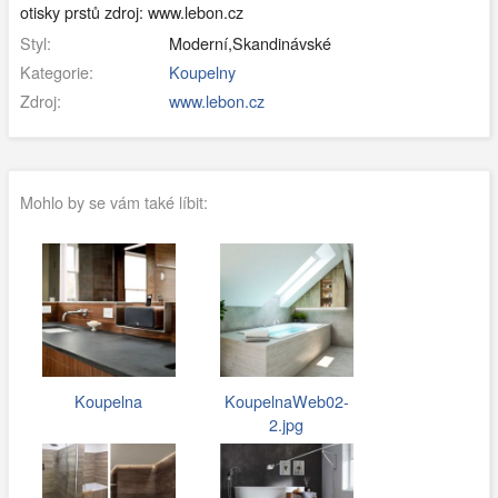
otisky prstů zdroj: www.lebon.cz
Styl:
Moderní,Skandinávské
Kategorie:
Koupelny
Zdroj:
www.lebon.cz
Mohlo by se vám také líbit:
Koupelna
KoupelnaWeb02-
2.jpg