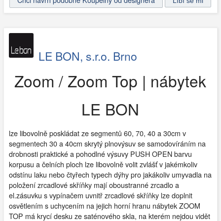
LE BON, s.r.o. Brno
Zoom / Zoom Top | nábytek
LE BON
lze libovolně poskládat ze segmentů 60, 70, 40 a 30cm v
segmentech 30 a 40cm skrytý plnovýsuv se samodovíráním na
drobnosti praktické a pohodlné výsuvy PUSH OPEN barvu
korpusu a čelních ploch lze libovolně volit zvlášť v jakémkoliv
odstínu laku nebo čtyřech typech dýhy pro jakákoliv umyvadla na
položení zrcadlové skříňky mají oboustranné zrcadlo a
el.zásuvku s vypínačem uvnitř zrcadlové skříňky lze doplnit
osvětlením s uchycením na jejich horní hranu nábytek ZOOM
TOP má krycí desku ze saténového skla, na kterém nejdou vidět