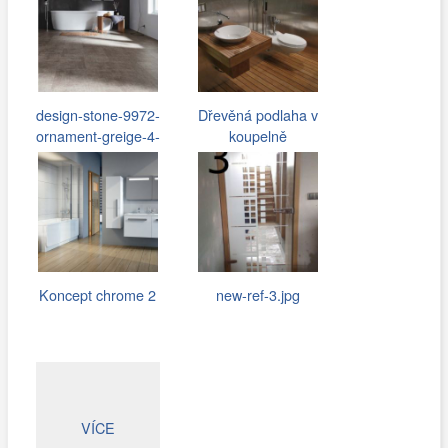
design-stone-9972-
Dřevěná podlaha v
ornament-greige-4-
koupelně
vinylfloor-cz…
Koncept chrome 2
new-ref-3.jpg
VÍCE