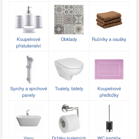
Koupelnové
Obklady
Ručníky a osušky
příslušenství
Sprchy a sprchové
Toalety, bidety
Koupelnové
panely
předložky
Vany
Držáky toaletních
WC kartáče