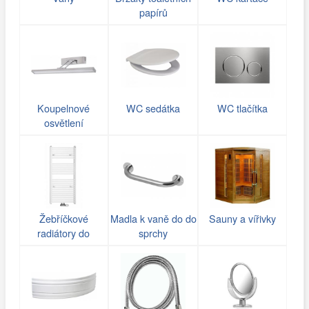
papírů
Koupelnové
WC sedátka
WC tlačítka
osvětlení
Žebříčkové
Madla k vaně do do
Sauny a vířivky
radiátory do
sprchy
koupelny