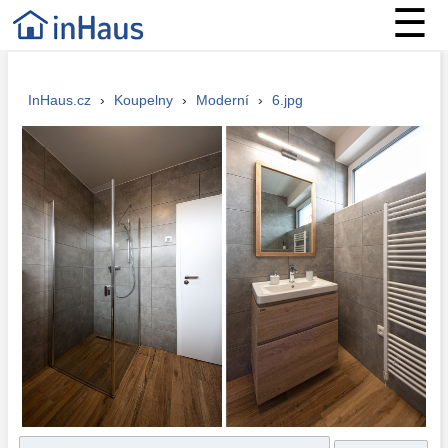
☰
InHaus.cz
›
Koupelny
›
Moderní
›
6.jpg