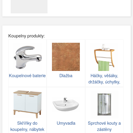
Koupelny produkty:
Koupelnové baterie
Dlažba
Háčky, věšáky,
držáčky, úchytky,
poličky do koupelny
Skříňky do
Umyvadla
Sprchové kouty a
koupelny, nábytek
zástěny