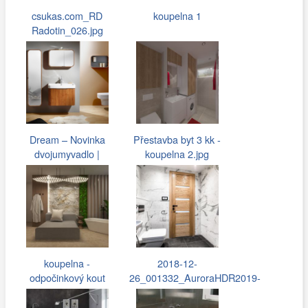
csukas.com_RD
koupelna 1
Radotin_026.jpg
Dream – Novinka
Přestavba byt 3 kk -
dvojumyvadlo |
koupelna 2.jpg
nábytek LE BON
koupelna -
2018-12-
odpočinkový kout
26_001332_AuroraHDR2019-
(1).jpg
edit.jpg