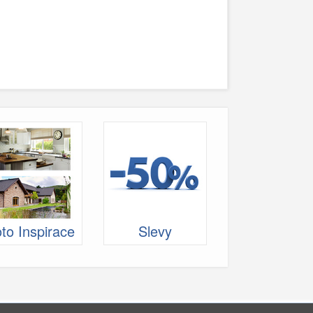
to Inspirace
Slevy