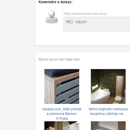
Komentáře a dotazy:
Přidej svůj komentář nebo dotaz
Mohlo by se vám také líbit:
csukas.com_I086 pokoje
Velmi originální realizace
a pracovna Beroun
koupelny, zahřeje na…
019.jpg