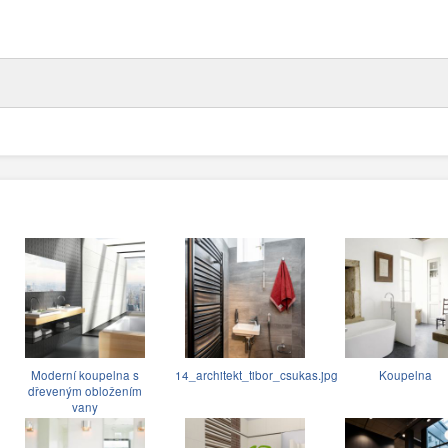
Moderní koupelna s
14_architekt_tibor_csukas.jpg
Koupelna
dřeveným obložením
vany