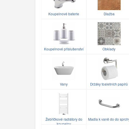
Koupelnové baterie
Dlažba
Koupelnové příslušenství
Obklady
Vany
Držáky toaletních papírů
Žebříčkové radiátory do
Madla k vaně do do sprch
koupelny