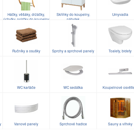
Háčky, věšáky, držáčky,
Skříňky do koupelny,
Umyvadla
úchytky, poličky do koupelny
nábytek
Ručníky a osušky
Sprchy a sprchové panely
Toalety, bidety
WC kartáče
WC sedátka
Koupelnové osvětl
y
Vanové panely
Sprchové hadice
Sauny a vířivky