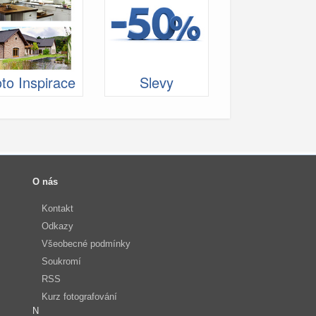
to Inspirace
Slevy
O nás
Kontakt
Odkazy
Všeobecné podmínky
Soukromí
RSS
Kurz fotografování
N