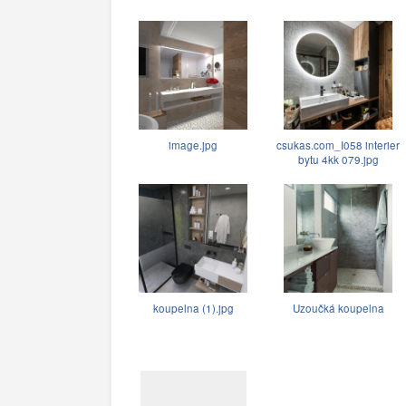
image.jpg
csukas.com_I058 interier
bytu 4kk 079.jpg
koupelna (1).jpg
Uzoučká koupelna