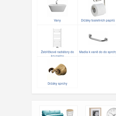
Vany
Držáky toaletních papírů
Žebříčkové radiátory do
Madla k vaně do do sprch
koupelny
Držáky sprchy