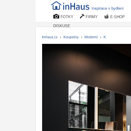
Inspirace v bydlení
FOTKY
FIRMY
E-SHOP
DISKUSE
InHaus.cz
›
Koupelny
›
Moderní
›
K.