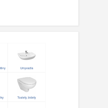
těny
Umyvadla
žky
Toalety, bidety