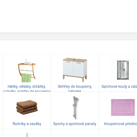
Háčky, věšáky, držáčky,
Skříňky do koupelny,
Sprchové kouty a zás
úchytky, poličky do koupelny
nábytek
Ručníky a osušky
Sprchy a sprchové panely
Koupelnové předlo