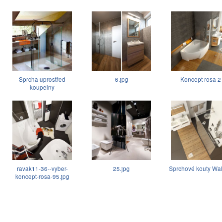
Sprcha uprostřed
6.jpg
Koncept rosa 2
koupelny
ravak11-36--vyber-
25.jpg
Sprchové kouty Wal
koncept-rosa-95.jpg