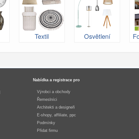
Textil
Osvětlení
Fo
Nabídka a registrace pro
Výrobci a obchody
í
Řemeslníci
Architekti a designeři
E-shopy, affiliate, ppc
Podmínky
Přidat firmu