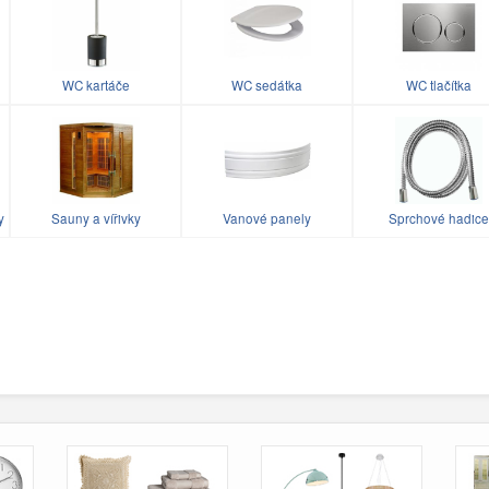
WC kartáče
WC sedátka
WC tlačítka
y
Sauny a vířivky
Vanové panely
Sprchové hadice