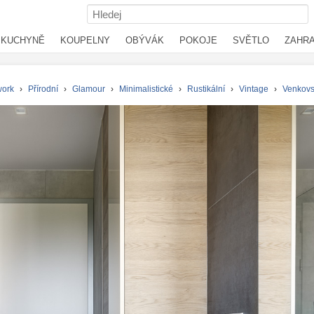
KUCHYNĚ
KOUPELNY
OBÝVÁK
POKOJE
SVĚTLO
ZAHR
work
›
Přírodní
›
Glamour
›
Minimalistické
›
Rustikální
›
Vintage
›
Venkov