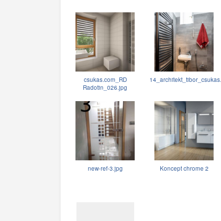
csukas.com_RD
14_architekt_tibor_csukas
Radotin_026.jpg
new-ref-3.jpg
Koncept chrome 2