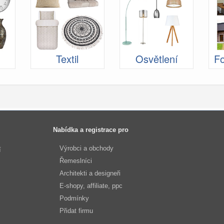
Textil
Osvětlení
Fo
Nabídka a registrace pro
Výrobci a obchody
í
Řemeslníci
Architekti a designeři
E-shopy, affiliate, ppc
Podmínky
Přidat firmu