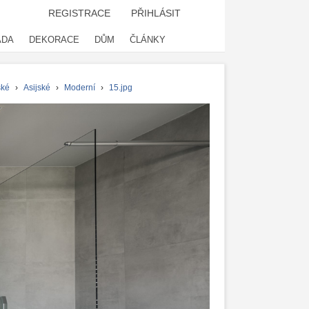
REGISTRACE
PŘIHLÁSIT
ADA
DEKORACE
DŮM
ČLÁNKY
ské
›
Asijské
›
Moderní
›
15.jpg