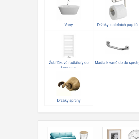
Vany
Držáky toaletních papírů
Žebříčkové radiátory do
Madla k vaně do do sprch
koupelny
Držáky sprchy