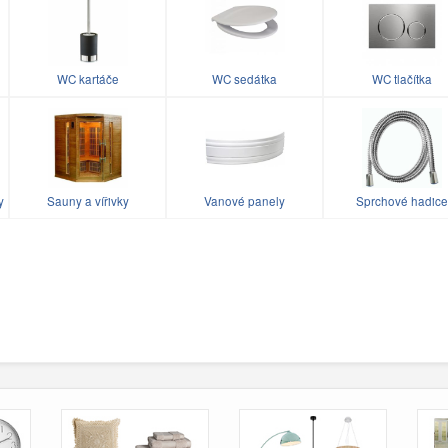
WC kartáče
WC sedátka
WC tlačítka
y
Sauny a vířivky
Vanové panely
Sprchové hadice