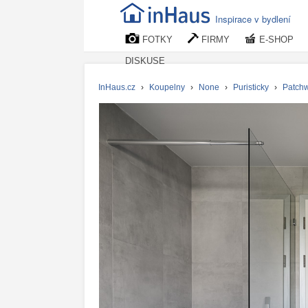
Inspirace v bydlení
FOTKY
FIRMY
E-SHOP
DISKUSE
InHaus.cz
›
Koupelny
›
None
›
Puristicky
›
Patch