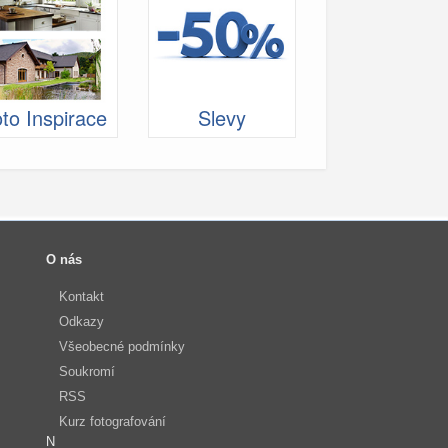
to Inspirace
Slevy
O nás
Kontakt
Odkazy
Všeobecné podmínky
Soukromí
RSS
Kurz fotografování
N