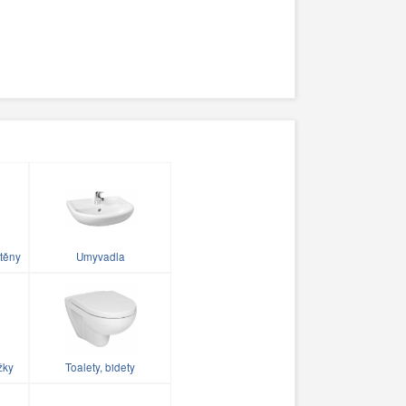
těny
Umyvadla
žky
Toalety, bidety