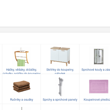
Háčky, věšáky, držáčky,
Skříňky do koupelny,
Sprchové kouty a zás
úchytky, poličky do koupelny
nábytek
Ručníky a osušky
Sprchy a sprchové panely
Koupelnové předlo