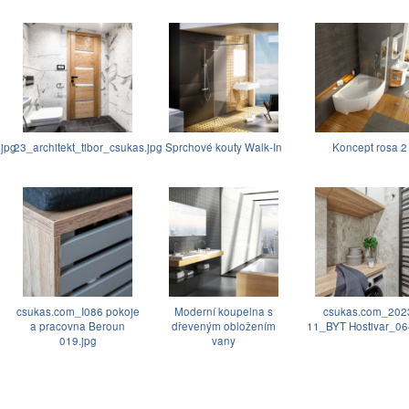
.jpg
23_architekt_tibor_csukas.jpg
Sprchové kouty Walk-In
Koncept rosa 2
csukas.com_I086 pokoje
Moderní koupelna s
csukas.com_202
a pracovna Beroun
dřeveným obložením
11_BYT Hostivar_06
019.jpg
vany