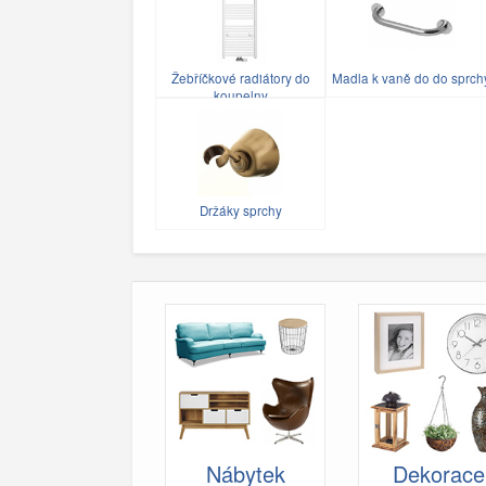
Žebříčkové radiátory do
Madla k vaně do do sprch
koupelny
Držáky sprchy
Nábytek
Dekorace