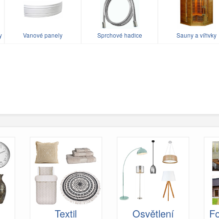
y
Vanové panely
Sprchové hadice
Sauny a vířivky
Textil
Osvětlení
Fo