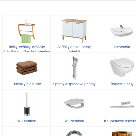
Háčky, věšáky, držáčky,
Skříňky do koupelny,
Umyvadla
úchytky, poličky do koupelny
nábytek
Ručníky a osušky
Sprchy a sprchové panely
Toalety, bidety
WC kartáče
WC sedátka
Koupelnové osvětl