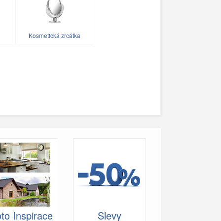
Kosmetická zrcátka
to Inspirace
Slevy