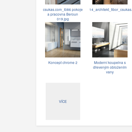
csukas.com_I086 pokoje
14_architekt_tibor_csukas
a pracovna Beroun
019.jpg
Koncept chrome 2
Moderní koupelna s
dřeveným obložením
vany
VÍCE