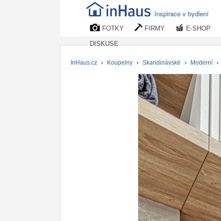
Inspirace v bydlení
FOTKY
FIRMY
E-SHOP
DISKUSE
InHaus.cz
›
Koupelny
›
Skandinávské
›
Moderní
›