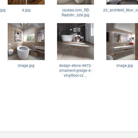
.jpg
6.jpg
csukas.com_RD
23_architekt_tibor_c
Radotin_026.jpg
image.jpg
design-stone-9972-
image.jpg
ornament-greige-4-
vinylfloor-cz…