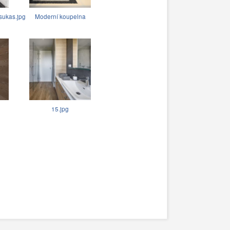
sukas.jpg
Moderní koupelna
15.jpg