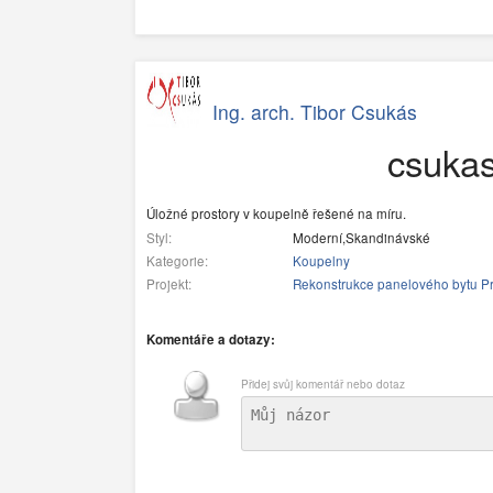
Ing. arch. Tibor Csukás
csuka
Úložné prostory v koupelně řešené na míru.
Styl:
Moderní,Skandinávské
Kategorie:
Koupelny
Projekt:
Rekonstrukce panelového bytu Pr
Komentáře a dotazy:
Přidej svůj komentář nebo dotaz