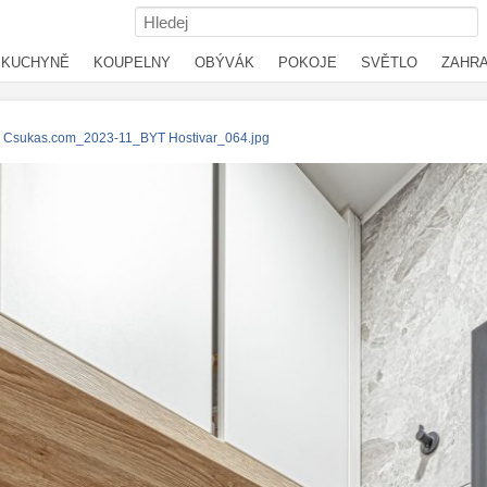
KUCHYNĚ
KOUPELNY
OBÝVÁK
POKOJE
SVĚTLO
ZAHR
Csukas.com_2023-11_BYT Hostivar_064.jpg