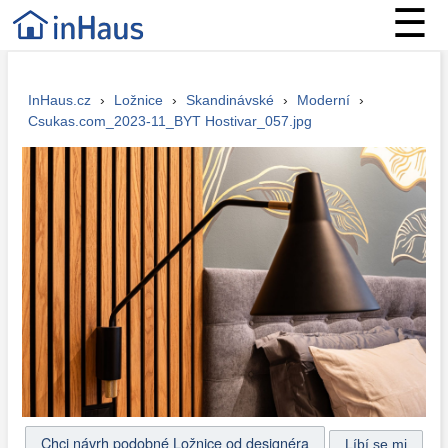
☰
InHaus.cz
›
Ložnice
›
Skandinávské
›
Moderní
›
Csukas.com_2023-11_BYT Hostivar_057.jpg
Chci návrh podobné Ložnice od designéra