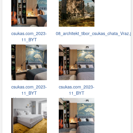
csukas.com_2023-
08_architekt_tibor_csukas_chata_Vraz.j
11_BYT
Hostivar_051.jpg
csukas.com_2023-
csukas.com_2023-
11_BYT
11_BYT
Hostivar_053.jpg
Hostivar_050.jpg