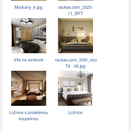
Modrany_6.jpg
csukas.com_2023-
11_BYT
Hostivar_048.jpg
Vila na venkově
csukas.com_I095_vizu
T6 - 06.jpg
Ložnice s prosklenou
Ložnice
koupelnou