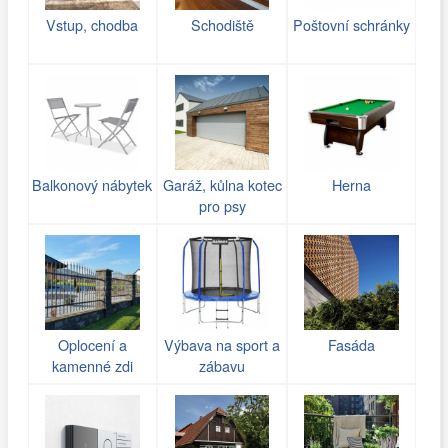
Vstup, chodba
Schodiště
Poštovní schránky
Balkonový nábytek
Garáž, kůlna kotec
Herna
pro psy
Oplocení a
Výbava na sport a
Fasáda
kamenné zdi
zábavu
(gabiony)