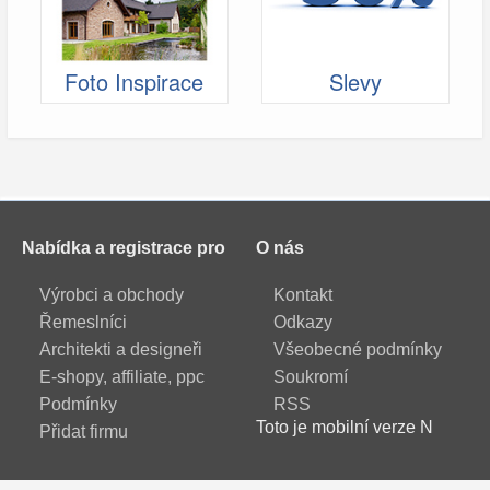
Foto Inspirace
Slevy
Nabídka a registrace pro
O nás
Výrobci a obchody
Kontakt
Řemeslníci
Odkazy
Architekti a designeři
Všeobecné podmínky
E-shopy, affiliate, ppc
Soukromí
Podmínky
RSS
Toto je mobilní verze N
Přidat firmu