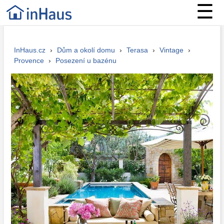
☰
InHaus.cz
›
Dům a okolí domu
›
Terasa
›
Vintage
›
Provence
›
Posezení u bazénu