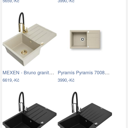
5659,-Kč
3990,-Kč
MEXEN - Bruno granitový dřez s…
Pyramis Pyramis 70083601 - Kuchyňský…
6619,-Kč
3990,-Kč