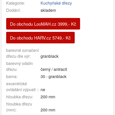
Kategorie:
Kuchyňské dřezy
Dodání:
skladem
Do obchodu LooMAH.cz
3999
,-
Kč
Do obchodu HARV.cz
5749
,-
Kč
barevné označení
dřezu dle výr:
granblack
barevný odstín
dřezu:
černý / antracit
barva:
30 - granblack
excentrické
ovládání výpusti -:
ne
hloubka dřezu:
200 mm
hloubka dřezu
(mm):
200 mm