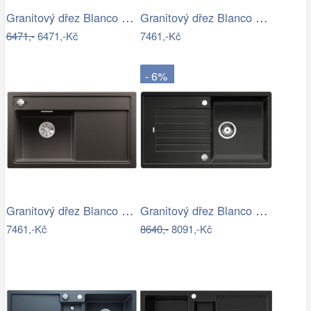
Granitový dřez Blanco FAVUM XL 6 S…
Granitový dřez Blanco ZENAR 45 S InFino…
6471,-
6471,-Kč
7461,-Kč
- 6%
Granitový dřez Blanco ZENAR 45 S InFino…
Granitový dřez Blanco ZIA 5 S antracit…
7461,-Kč
8640,-
8091,-Kč