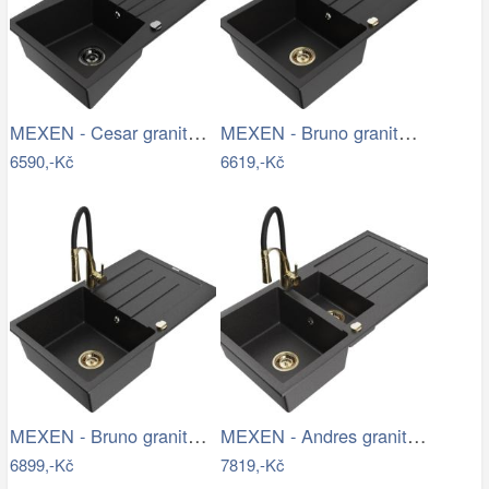
MEXEN - Cesar granitový dřez s…
MEXEN - Bruno granitový dřez s…
6590,-Kč
6619,-Kč
MEXEN - Bruno granitový dřez s…
MEXEN - Andres granitový dřez s…
6899,-Kč
7819,-Kč