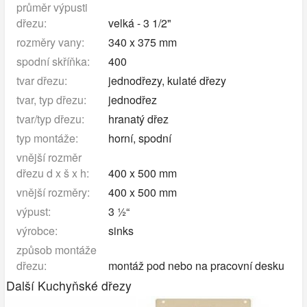
průměr výpusti
dřezu:
velká - 3 1/2"
rozměry vany:
340 x 375 mm
spodní skříňka:
400
tvar dřezu:
jednodřezy, kulaté dřezy
tvar, typ dřezu:
jednodřez
tvar/typ dřezu:
hranatý dřez
typ montáže:
horní, spodní
vnější rozměr
dřezu d x š x h:
400 x 500 mm
vnější rozměry:
400 x 500 mm
výpust:
3 ½“
výrobce:
sinks
způsob montáže
dřezu:
montáž pod nebo na pracovní desku
Další Kuchyňské dřezy