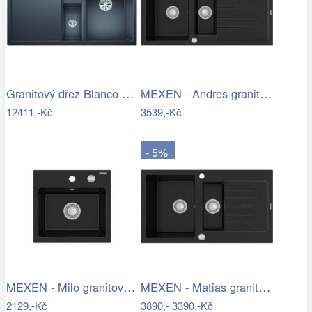
Granitový dřez Blanco COLLECTIS 6 S…
MEXEN - Andres granitový dřez 1.5 s…
12411,-Kč
3539,-Kč
- 5%
MEXEN - Milo granitový dřez 1-miska…
MEXEN - Matias granitový dřez s malým…
2129,-Kč
3890,-
3390,-Kč