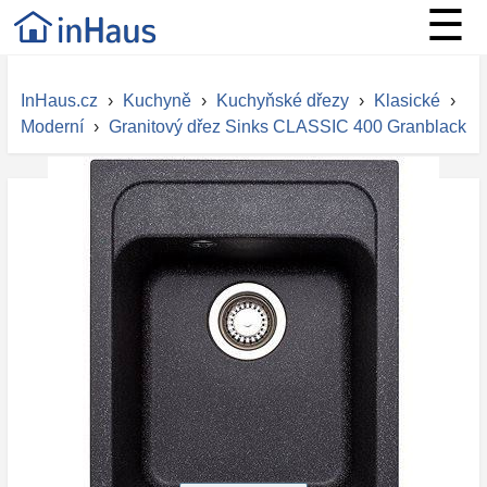
☰
InHaus.cz
›
Kuchyně
›
Kuchyňské dřezy
›
Klasické
›
Moderní
›
Granitový dřez Sinks CLASSIC 400 Granblack