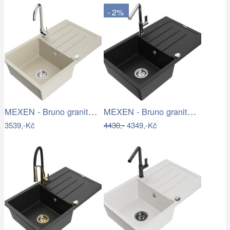
- 2%
MEXEN - Bruno granitový dřez s…
MEXEN - Bruno granitový dřez 1 s…
3539,-Kč
4430,-
4349,-Kč