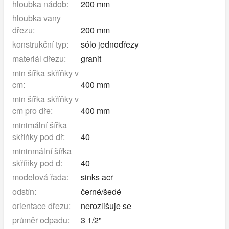
hloubka nádob:
200 mm
hloubka vany
dřezu:
200 mm
konstrukční typ:
sólo jednodřezy
materiál dřezu:
granit
min šířka skříňky v
cm:
400 mm
min šířka skříňky v
cm pro dře:
400 mm
minimální šířka
skříňky pod dř:
40
mininmální šířka
skříňky pod d:
40
modelová řada:
sinks acr
odstín:
černé/šedé
orientace dřezu:
nerozlišuje se
průměr odpadu:
3 1/2"