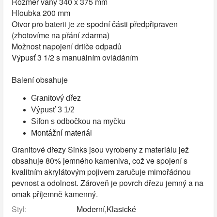
Rozměr vany 340 x 375 mm
Hloubka 200 mm
Otvor pro baterii je ze spodní části předpřipraven
(zhotovíme na přání zdarma)
Možnost napojení drtiče odpadů
Výpusť 3 1/2 s manuálním ovládáním
Balení obsahuje
Granitový dřez
Výpusť 3 1/2
Sifon s odbočkou na myčku
Montážní materiál
Granitové dřezy Sinks jsou vyrobeny z materiálu jež
obsahuje 80% jemného kameniva, což ve spojení s
kvalitním akrylátovým pojivem zaručuje mimořádnou
pevnost a odolnost. Zároveň je povrch dřezu jemný a na
omak příjemně kamenný.
Styl:
Moderní,Klasické