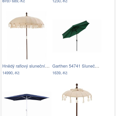
873,-
689,-Kč
1230,-Kč
Hnědý rafiový slunečník s třásněmi…
Garthen 54741 Slunečník ø 290 cm -…
14990,-Kč
1639,-Kč