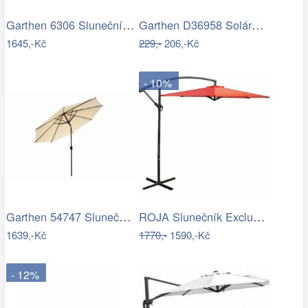
Garthen 6306 Slunečník obdélníkový 2x3…
Garthen D36958 Solární blikající řetěz…
1645,-Kč
229,-
206,-Kč
- 10%
Garthen 54747 Slunečník 2,9 m sklopný -…
ROJA Slunečník Exclusive boční 300 cm -…
1639,-Kč
1770,-
1590,-Kč
- 12%