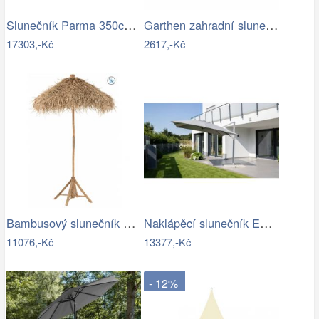
Slunečník Parma 350cm -GD
Garthen zahradní slunečník s klikou…
17303,-Kč
2617,-Kč
Bambusový slunečník se střechou z…
Naklápěcí slunečník EASY TURN 300x300…
11076,-Kč
13377,-Kč
- 12%