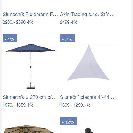
Slunečník Fieldmann FDZN 4014
Axin Trading s.r.o. Stínící plachta…
2200,-
2890,-Kč
2499,-Kč
- 1%
- 7%
Slunečník ⌀ 270 cm pískově béžový VARESE
Sluneční plachta 4*4*4 m bílá
1379,-
1359,-Kč
1399,-
1299,-Kč
- 12%