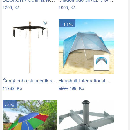
1299,-Kč
1900,-Kč
- 11%
Černý boho slunečník s dřevěnou tyčí a…
Haushalt International Plážový…
11362,-Kč
559,-
499,-Kč
- 4%