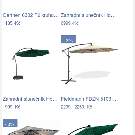
Garthen 6302 Půlkruhový zahradní…
Zahradní slunečník Houseland Vexon s…
1185,-Kč
6999,-Kč
- 2%
Zahradní slunečník Houseland Vortexa…
Fieldmann FDZN 5103 boční slunečník,…
1999,-Kč
2299,-
2259,-Kč
- 3%