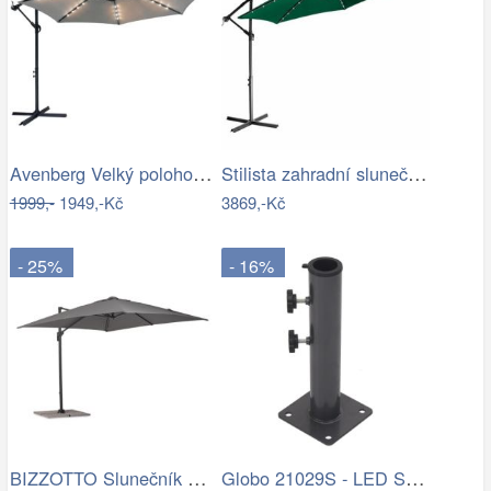
Avenberg Velký polohovatelný slunečník…
Stilista zahradní slunečník 350 cm…
1999,-
1949,-Kč
3869,-Kč
- 25%
- 16%
BIZZOTTO Slunečník SIVIGLIA taupe 3x3m
Globo 21029S - LED Stm. nab. dot.…