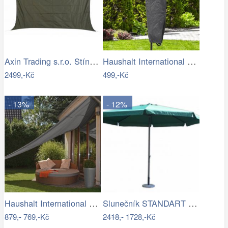
Axin Trading s.r.o. Stínící plachta…
Haushalt International Ochranný obal na…
2499,-Kč
499,-Kč
- 13%
- 12%
Haushalt International Stínící…
Slunečník STANDART 4m ROJAPLAST
879,-
769,-Kč
2418,-
1728,-Kč