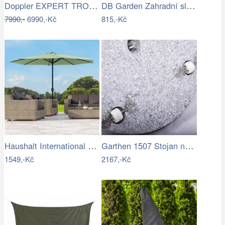
Doppler EXPERT TROLLEY 50kg - pojízdný…
DB Garden Zahradní slunečník Diane…
7990,-
6990,-Kč
815,-Kč
Haushalt International Kovový slunečník…
Garthen 1507 Stojan na slunečník …
1549,-Kč
2167,-Kč