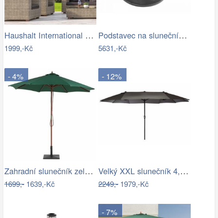
Haushalt International Dřevěný…
Podstavec na slunečník 50kg-GD
1999,-Kč
5631,-Kč
- 4%
- 12%
Zahradní slunečník zelený kruhový…
Velký XXL slunečník 4,5 m - antracit,…
1699,-
1639,-Kč
2249,-
1979,-Kč
- 7%