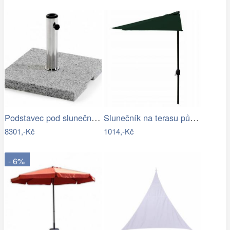
Podstavec pod slunečník ODDIN - GD
Slunečník na terasu půlkruhový - zelený…
8301,-Kč
1014,-Kč
- 6%