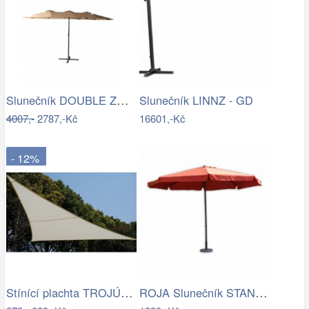
Slunečník DOUBLE ZWU-307 ROJAPLAST
Slunečník LINNZ - GD
4007,-
2787,-Kč
16601,-Kč
- 12%
Stínící plachta TROJÚHELNÍK Rojaplast
ROJA Slunečník STANDART 3m - terracota