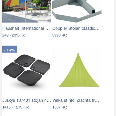
Haushalt International Slunečník duhový…
Doppler Stojan dlaždicový pro slun.…
249,-
239,-Kč
8990,-Kč
- 14%
Juskys 107401 stojan na slunčeník černý…
Velká stínící plachta trojcípá 4m
1413,-
1219,-Kč
1807,-Kč