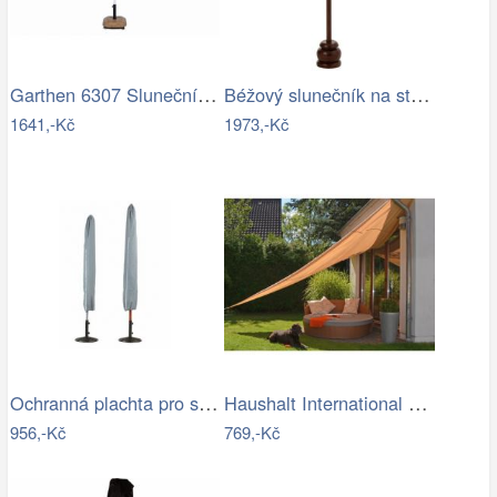
Garthen 6307 Slunečník obdélníkový 2x3…
Béžový slunečník na stůl s třásněmi a…
1641,-Kč
1973,-Kč
Ochranná plachta pro slunečníky - GD
Haushalt International Stínící…
956,-Kč
769,-Kč