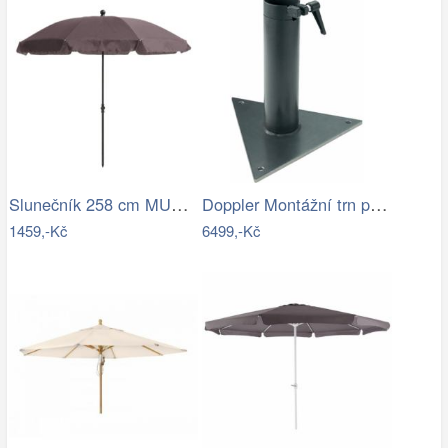
Slunečník 258 cm MURASA Bílá
Doppler Montážní trn pro slunečník…
1459,-Kč
6499,-Kč