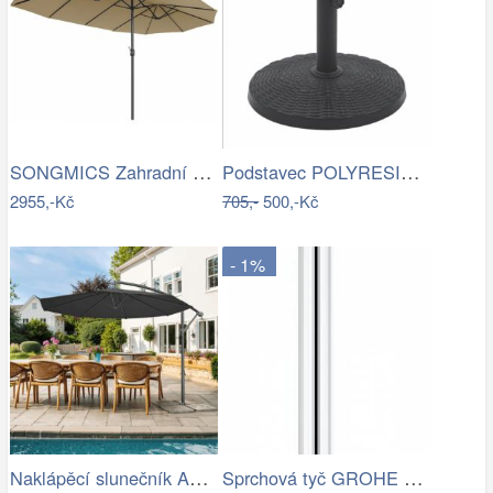
SONGMICS Zahradní slunečník Lyre šedý
Podstavec POLYRESIN 10kg ROJAPLAST
2955,-Kč
705,-
500,-Kč
- 1%
Naklápěcí slunečník ASL-E1116 Autronic
Sprchová tyč GROHE Euphoria Neutral…