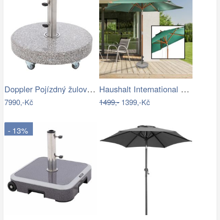
Doppler Pojízdný žulový stojan s…
Haushalt International Dřevěný…
7990,-Kč
1499,-
1399,-Kč
- 13%