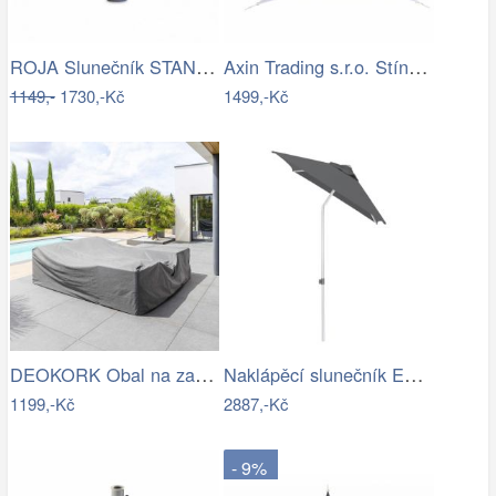
ROJA Slunečník STANDART 4m - terracota
Axin Trading s.r.o. Stínící plachta…
1149,-
1730,-Kč
1499,-Kč
DEOKORK Obal na zahradní nábytek…
Naklápěcí slunečník EASY PUSH 150x210…
1199,-Kč
2887,-Kč
- 9%