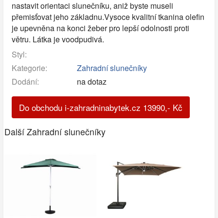
nastavit orientaci slunečníku, aniž byste museli
přemisťovat jeho základnu.Vysoce kvalitní tkanina olefin
je upevněna na konci žeber pro lepší odolnosti proti
větru. Látka je voodpudivá.
Styl:
Kategorie:
Zahradní slunečníky
Dodání:
na dotaz
Do obchodu i-zahradninabytek.cz
13990
,-
Kč
Další Zahradní slunečníky