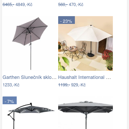
6465,-
4849,-Kč
560,-
470,-Kč
- 23%
Garthen Slunečník sklopný s kličkou,…
Haushalt International Slunečník…
1233,-Kč
1199,-
929,-Kč
- 7%