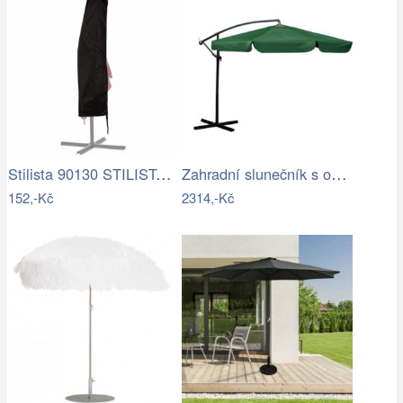
Stilista 90130 STILISTA Obal na 350 cm…
Zahradní slunečník s obalem PL-881,…
152,-Kč
2314,-Kč