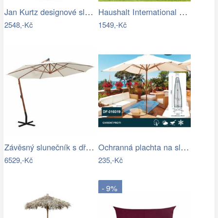
Jan Kurtz designové slunečníky Hawaii
Haushalt International Kovový slunečník…
2548,-Kč
1549,-Kč
Závěsný slunečník s dřevěnou tyčí Ø 350…
Ochranná plachta na slunečník 200-300 cm
6529,-Kč
235,-Kč
- 9%