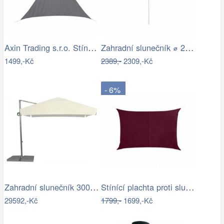
Axin Trading s.r.o. Stínící plachta…
Zahradní slunečník ⌀ 2,85 m světle…
1499,-Kč
2389,-
2309,-Kč
- 6%
Zahradní slunečník 300 x 300 cm
Stínící plachta proti slunci 3x4m bordó
29592,-Kč
1799,-
1699,-Kč