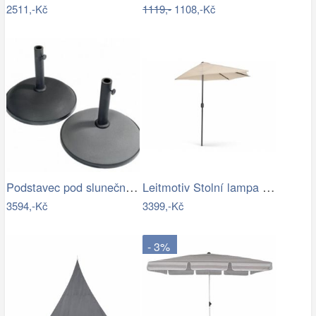
2511,-Kč
1119,-
1108,-Kč
Podstavec pod slunečník BRAGGE 50 kg -…
Leitmotiv Stolní lampa ve tvaru hřibu…
3594,-Kč
3399,-Kč
- 3%