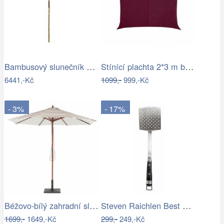
Bambusový slunečník se střechou z listů…
Stínící plachta 2*3 m bordó
6441,-Kč
1099,-
999,-Kč
- 3%
- 17%
Béžovo-bílý zahradní slunečník ⌀260 cm…
Steven Raichlen Best of Barbecue…
1699,-
1649,-Kč
299,-
249,-Kč