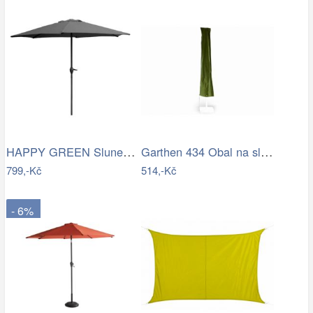
HAPPY GREEN Slunečník s kličkou 230 cm,…
Garthen 434 Obal na slunečník s…
799,-Kč
514,-Kč
- 6%