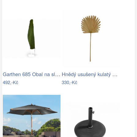
Garthen 685 Obal na slunečník s…
Hnědý usušený kulatý dekorativní list…
492,-Kč
330,-Kč