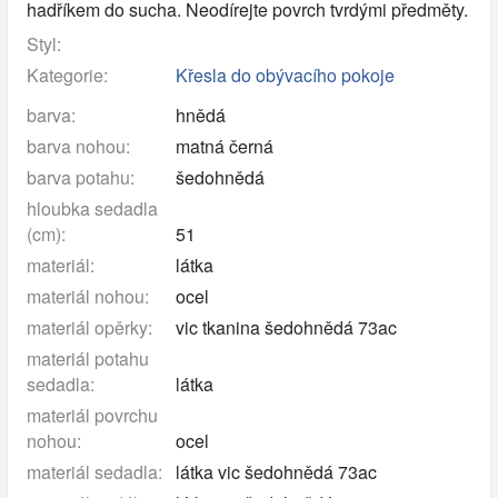
hadříkem do sucha. Neodírejte povrch tvrdými předměty.
Styl:
Kategorie:
Křesla do obývacího pokoje
barva:
hnědá
barva nohou:
matná černá
barva potahu:
šedohnědá
hloubka sedadla
(cm):
51
materiál:
látka
materiál nohou:
ocel
materiál opěrky:
vic tkanina šedohnědá 73ac
materiál potahu
sedadla:
látka
materiál povrchu
nohou:
ocel
materiál sedadla:
látka vic šedohnědá 73ac