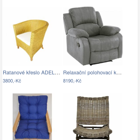
Ratanové křeslo ADELE - světlý med
Relaxační polohovací křeslo, světlešedá…
3800,-Kč
8190,-Kč