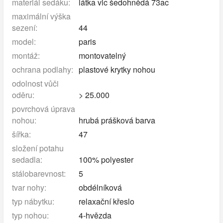
materiál sedáku:
látka vic šedohnědá 73ac
maximální výška
sezení:
44
model:
paris
montáž:
montovatelný
ochrana podlahy:
plastové krytky nohou
odolnost vůči
oděru:
> 25.000
povrchová úprava
nohou:
hrubá prášková barva
šířka:
47
složení potahu
sedadla:
100% polyester
stálobarevnost:
5
tvar nohy:
obdélníková
typ nábytku:
relaxační křeslo
typ nohou:
4-hvězda