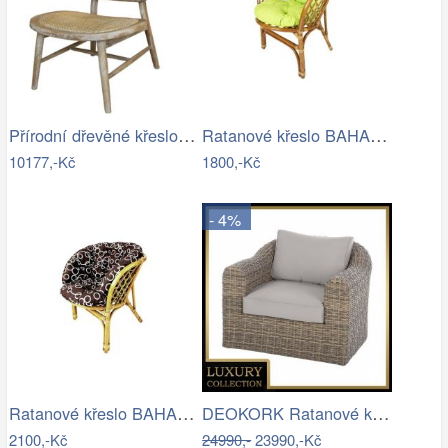
Přírodní dřevěné křeslo s výpletem…
Ratanové křeslo BAHAMA - tmavé
10177,-Kč
1800,-Kč
- 4%
Ratanové křeslo BAHAMA světlé - XL…
DEOKORK Ratanové křeslo BORNEO LUXURY …
2100,-Kč
24990,-
23990,-Kč