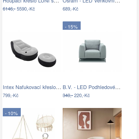
Houpací křeslo LUNI šedá 859FTN1704
Osram - LED Venkovní nástěnný reflektor…
6146,-
5590,-Kč
689,-Kč
- 15%
Intex Nafukovací křeslo ULTRA LOUNGE
B.V. - LED Podhledové svítidlo…
799,-Kč
340,-
220,-Kč
- 10%