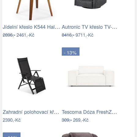
Jídelní křeslo K544 Halmar
Autronic TV křeslo TV-333 GREY - šedá…
2896,-
2461,-Kč
8416,-
9711,-Kč
- 13%
Zahradní polohovací křeslo hliník /…
Tescoma Dóza FreshZONE, 31,5 x 20 cm, XL
2390,-Kč
309,-
269,-Kč