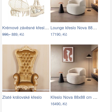
Krémové závěsné křeslo JULES 80 cm
Lounge křeslo Nova 88x88 cm bouclé…
990,-
889,-Kč
17190,-Kč
Křeslo Nova 88x88 cm manšestr béžová
Zlaté královské křeslo
16490,-Kč