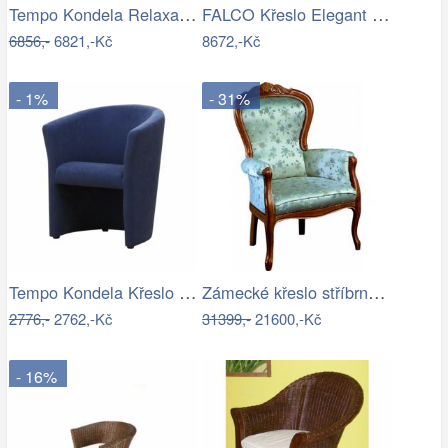
Tempo Kondela Relaxační křeslo FOREST -…
FALCO Křeslo Elegant kůže Toledo /vtahy…
6856,-
6821,-Kč
8672,-Kč
- 1%
- 31%
Tempo Kondela Křeslo CUBA - modré
Zámecké křeslo stříbrné polstrované…
2776,-
2762,-Kč
31399,-
21600,-Kč
- 16%