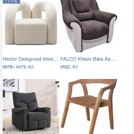
- 11%
Hector Designové křeslo Merry bouclé…
FALCO Křeslo Bára Astone 3/15 Mdum
6579,-
6479,-Kč
9582,-Kč