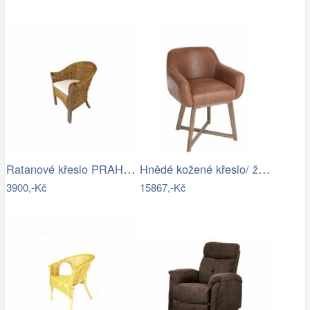
Ratanové křeslo PRAHA - banánový list
Hnědé kožené křeslo/ židle Venetta - 62…
3900,-Kč
15867,-Kč