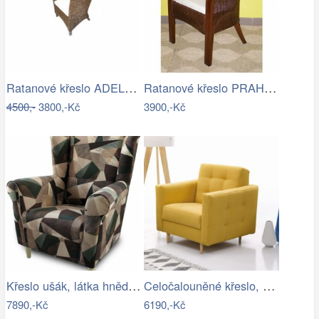
Ratanové křeslo ADELE - tmavý med
Ratanové křeslo PRAHA - tmavé
4500,-
3800,-Kč
3900,-Kč
Křeslo ušák, látka hnědozelená vzor,…
Celočalouněné křeslo, hořčicová látka,…
7890,-Kč
6190,-Kč