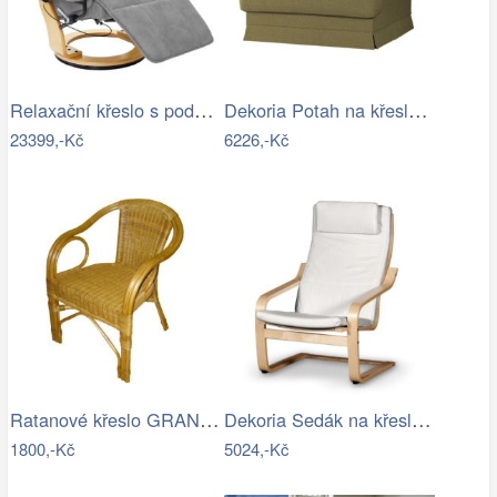
Relaxační křeslo s podnožkou Dekorhome
Dekoria Potah na křeslo IKEA Ekeskog,…
23399,-Kč
6226,-Kč
Ratanové křeslo GRANADA - světlé II…
Dekoria Sedák na křeslo IKEA Poäng II,…
1800,-Kč
5024,-Kč