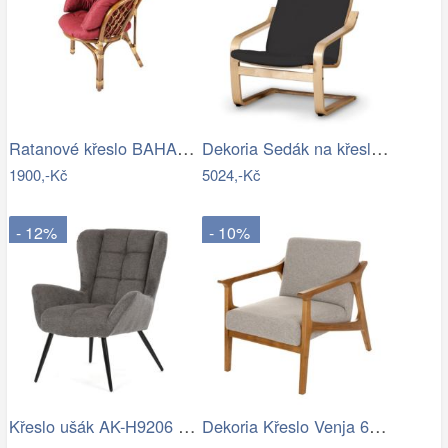
Ratanové křeslo BAHAMA tmavé - XL polstr
Dekoria Sedák na křeslo IKEA Poäng II,…
1900,-Kč
5024,-Kč
- 12%
- 10%
Křeslo ušák AK-H9206 Autronic
Dekoria Křeslo Venja 66x88x82cm, 66 x…