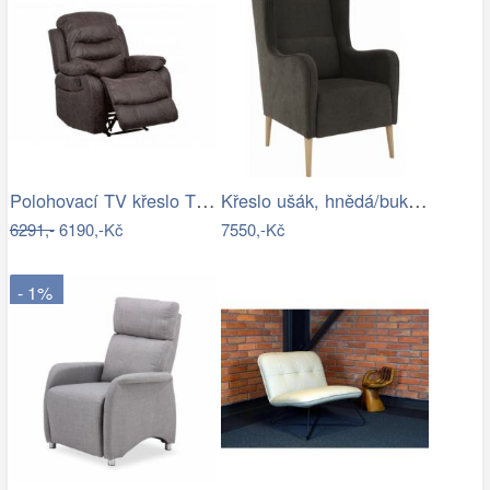
Polohovací TV křeslo TV-4086 látka…
Křeslo ušák, hnědá/buk, BREDLY Mdum
6291,-
6190,-Kč
7550,-Kč
- 1%