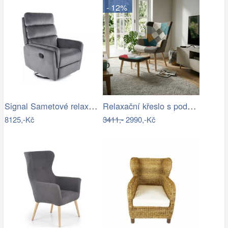
- 12%
Signal Sametové relaxační polohovací…
Relaxační křeslo s podnožkou AK-305B…
8125,-Kč
3411,-
2990,-Kč