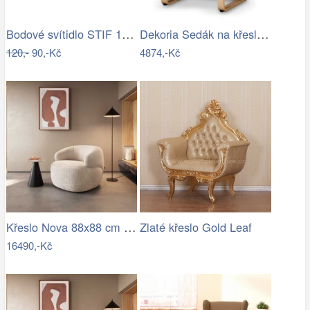
Bodové svítidlo STIF 1xGU10/30W/230V…
Dekoria Sedák na křeslo IKEA Poäng II,…
120,-
90,-Kč
4874,-Kč
Křeslo Nova 88x88 cm manšestr béžová
Zlaté křeslo Gold Leaf
16490,-Kč