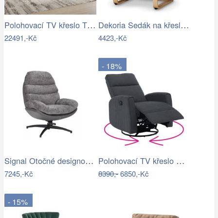
Polohovací TV křeslo TV-B3980 Autronic
Dekoria Sedák na křeslo IKEA Poäng II,…
22491,-Kč
4423,-Kč
- 18%
Signal Otočné designové lounge křeslo…
Polohovací TV křeslo MEKENZI Tempo…
7245,-Kč
8390,-
6850,-Kč
- 15%