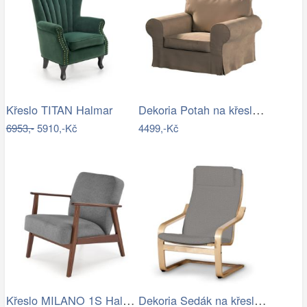
Dekoria Potah na křeslo IKEA Ektorp,…
Křeslo TITAN Halmar
6953,-
5910,-Kč
4499,-Kč
Křeslo MILANO 1S Halmar
Dekoria Sedák na křeslo IKEA Poäng II,…