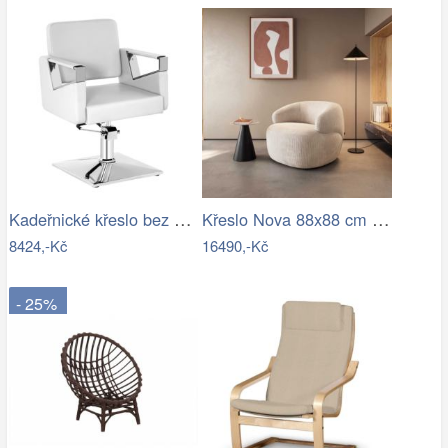
Kadeřnické křeslo bez opěrky na nohy…
Křeslo Nova 88x88 cm manšestr béžová
8424,-Kč
16490,-Kč
- 25%