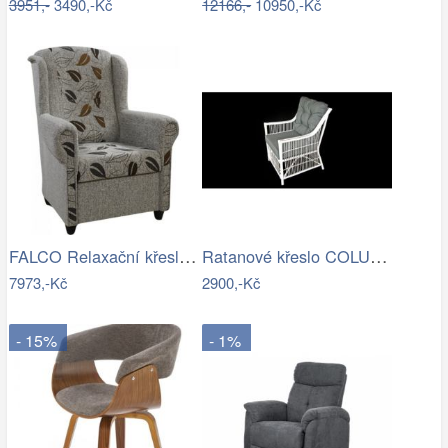
3951,-
3490,-Kč
12166,-
10950,-Kč
FALCO Relaxační křeslo ušák Jakub…
Ratanové křeslo COLUMBUS - bílý ratan
7973,-Kč
2900,-Kč
- 15%
- 1%