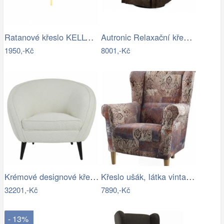
Ratanové křeslo KELLY - světlý med
Autronic Relaxační křeslo TV-333 BR3
1950,-Kč
8001,-Kč
Krémové designové křeslo Almond bouclé …
Křeslo ušák, látka vintage hnědá 1026,…
32201,-Kč
7890,-Kč
- 13%