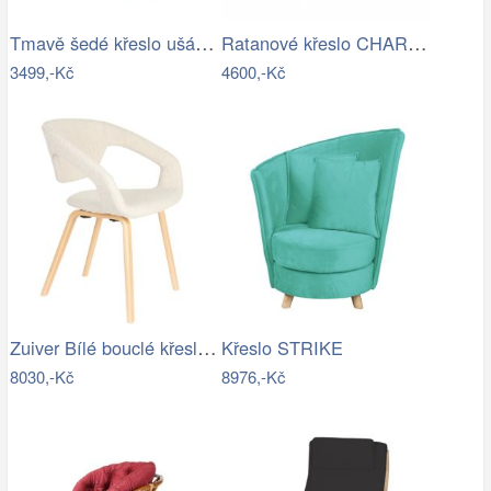
Tmavě šedé křeslo ušák Cotto
Ratanové křeslo CHARLESTON - banánový…
3499,-Kč
4600,-Kč
Zuiver Bílé bouclé křeslo FLEXBACK
Křeslo STRIKE
8030,-Kč
8976,-Kč