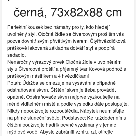
černá, 73x82x88 cm
Perfektní kousek bez námahy pro ty, kdo hledají
uvolněný styl. Otočná židle se čtvercovým prošitím vás
pozve dovnitř svým přívětivým tvarem. Čtyřhvězdičková
práškově lakovaná základna dotváří styl a podpírá
sedadlo.
Nenáročný výrazový prvek Otočná židle v uvolněném
stylu Čtvercové prošití a příjemný tvar Kovová podnož s
práškovým nástřikem a 4 hvězdičkami
Potah: Údržba se omezuje na vysávání a případné
odstraňování skvrn. Čištění skvrn je třeba provádět
opatrně. Odstraňovače skvrn nejprve vyzkoušejte na
méně viditelném místě a podle výsledku dále postupujte.
Nikdy nepoužívejte rozpouštědla. Nábytek neumisťujte
na přímé sluneční světlo. Podstavec: Ke každodennímu
čištění používejte hadřík pevně vyždímaný v jemné
mýdlové vodě. Abyste zabránili vzniku rzi, otírejte