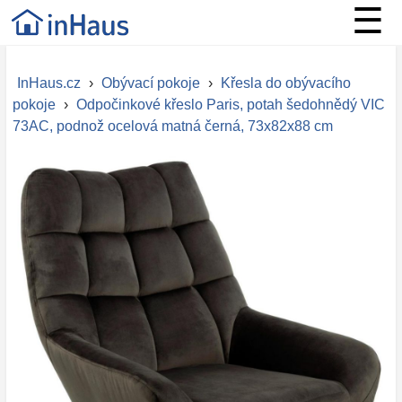
☰
InHaus.cz
›
Obývací pokoje
›
Křesla do obývacího
pokoje
›
Odpočinkové křeslo Paris, potah šedohnědý VIC
73AC, podnož ocelová matná černá, 73x82x88 cm