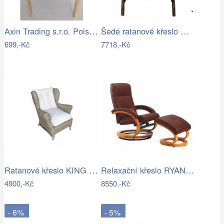
Axin Trading s.r.o. Polstr na křeslo…
Šedé ratanové křeslo Mirri - 57*85…
699,-Kč
7718,-Kč
Ratanové křeslo KING ušák - cubu grey
Relaxační křeslo RYAN Tempo Kondela
4900,-Kč
8550,-Kč
- 6%
- 5%