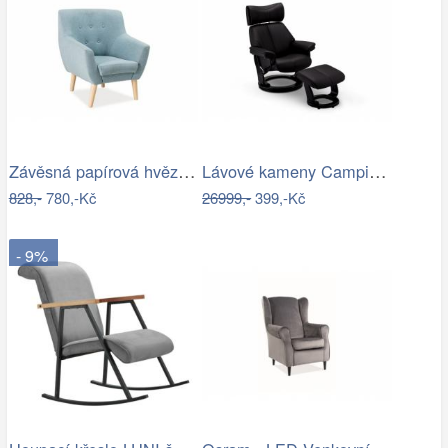
Závěsná papírová hvězda průměr 50 cm…
Lávové kameny Campingaz
828,-
780,-Kč
26999,-
399,-Kč
- 9%