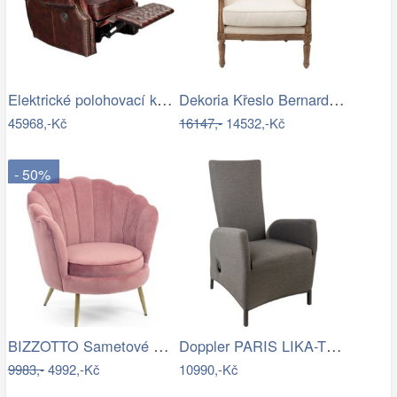
Elektrické polohovací křeslo…
Dekoria Křeslo Bernard béžový, 67 x 73…
45968,-Kč
16147,-
14532,-Kč
- 50%
BIZZOTTO Sametové křeslo GILIOLA růžové
Doppler PARIS LIKA-TEX(R) šedé -…
9983,-
4992,-Kč
10990,-Kč