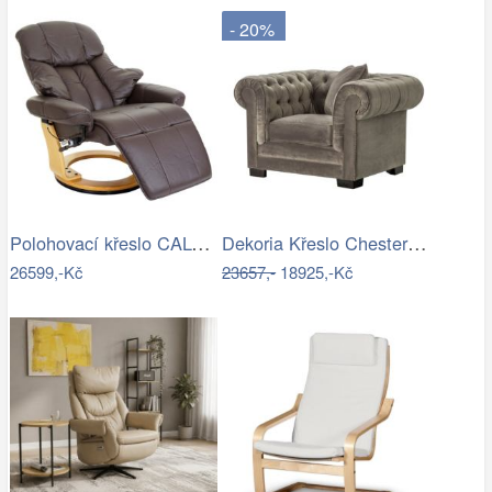
- 20%
Polohovací křeslo CALGARY 2
Dekoria Křeslo Chesterfield Classic…
26599,-Kč
23657,-
18925,-Kč