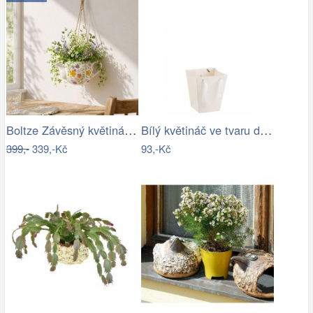
Boltze Závěsný květináč Konvička Antonia
Bílý květináč ve tvaru dárkové tašky -…
399,-
339,-Kč
93,-Kč