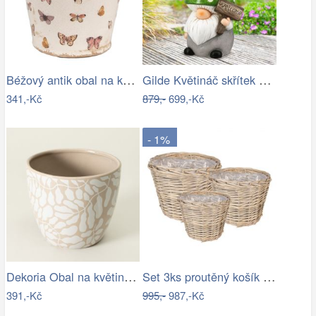
Béžový antik obal na květináč s motýlky…
Gilde Květináč skřítek Borgin, 25 cm
341,-Kč
879,-
699,-Kč
- 1%
Dekoria Obal na květináč 16x14 cm,…
Set 3ks proutěný košík květináč - Ø 34…
391,-Kč
995,-
987,-Kč