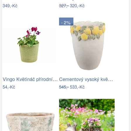
349,-Kč
327,-
320,-Kč
- 2%
Vingo Květináč přírodní barvy s…
Cementový vysoký květináč lemovaný…
54,-Kč
545,-
533,-Kč