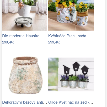
Die moderne Hausfrau Pojízdná miska pod…
Květináče Ptáci, sada 2 ks
299,-Kč
299,-Kč
Dekorativní béžový antik terakotový…
Gilde Květináč na zeď \"Vogelhaus\"