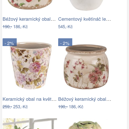
Béžový keramický obal na květináč s…
Cementový květináč lemovaný citróny…
190,-
186,-Kč
545,-Kč
- 2%
- 2%
Keramický obal na květináč s květy…
Béžový keramický obal na květináč s…
259,-
253,-Kč
190,-
186,-Kč