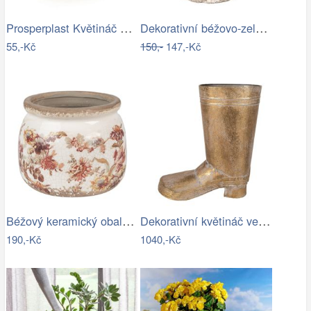
Prosperplast Květináč TUBOS P BETON…
Dekorativní béžovo-zelený antik…
55,-Kč
150,-
147,-Kč
Béžový keramický obal na květináč s…
Dekorativní květináč ve tvaru boty –…
190,-Kč
1040,-Kč