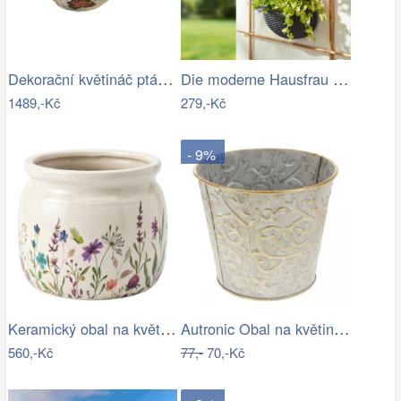
Dekorační květináč pták X3710
Die moderne Hausfrau Nástěnný květináč…
1489,-Kč
279,-Kč
- 9%
Keramický obal na květináč s lučními…
Autronic Obal na květiny z kovu AB2127
560,-Kč
77,-
70,-Kč