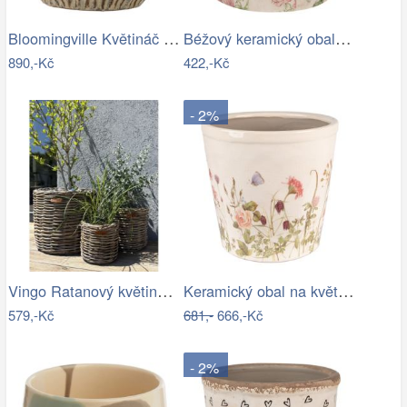
Bloomingville Květináč Dua Ø 19 cm
Béžový keramický obal na květináč s…
890,-Kč
422,-Kč
- 2%
Vingo Ratanový květináč - kulatý…
Keramický obal na květináč s lučními…
579,-Kč
681,-
666,-Kč
- 2%