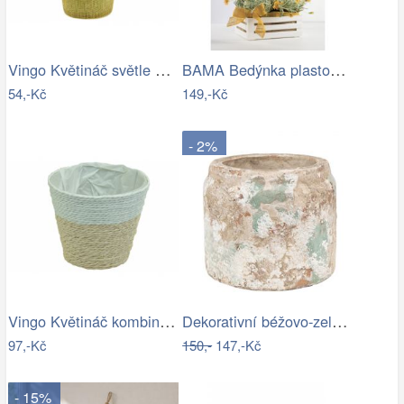
Vingo Květináč světle hnědý s…
BAMA Bedýnka plastová TINA 3WT
54,-Kč
149,-Kč
- 2%
Vingo Květináč kombinace přírodní a…
Dekorativní béžovo-zelený antik…
97,-Kč
150,-
147,-Kč
- 15%