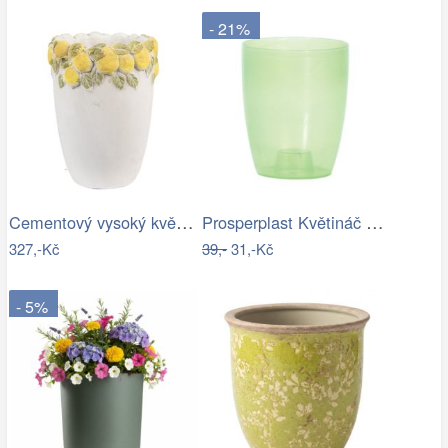
- 21%
Cementový vysoký květináč lemovaný…
Prosperplast Květináč Coubi Orchidea…
327,-Kč
39,-
31,-Kč
- 5%