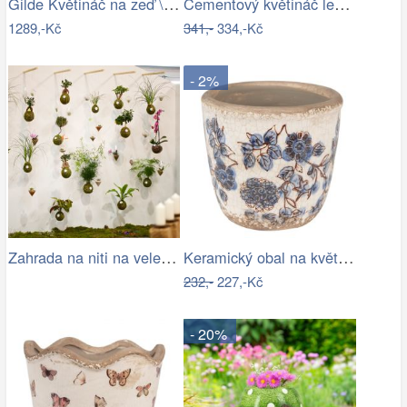
Gilde Květináč na zeď \"Vogelhaus\"
Cementový květináč lemovaný citróny…
1289,-Kč
341,-
334,-Kč
- 2%
Zahrada na niti na veletrhu
Keramický obal na květináč s modrými…
232,-
227,-Kč
- 20%