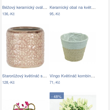
Béžový keramický oválný obal na…
Keramický obal na květináč s růžemi…
136,-Kč
95,-Kč
Starorůžový květináč se vzorem a…
Vingo Květináč kombinace přírodní a…
128,-Kč
71,-Kč
- 48%