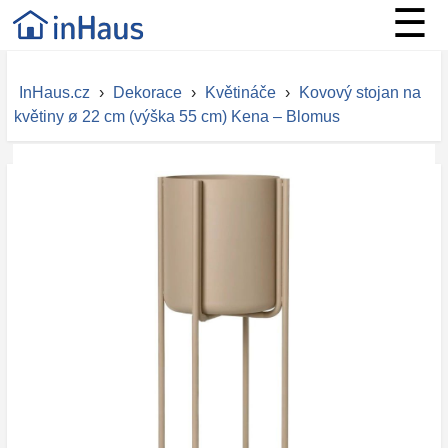
☰
InHaus.cz
›
Dekorace
›
Květináče
›
Kovový stojan na
květiny ø 22 cm (výška 55 cm) Kena – Blomus