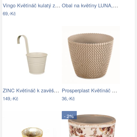
Vingo Květináč kulatý z kukuřičného…
Obal na květiny LUNA, zelená oliva,…
69,-Kč
ZINC Květináč k zavěšení 13 cm - béžová
Prosperplast Květináč PLOWY ECO natural…
149,-Kč
36,-Kč
- 2%