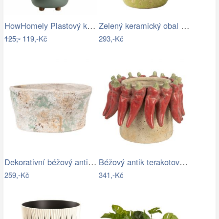
HowHomely Plastový květináč na…
Zelený keramický obal na květináč…
125,-
119,-Kč
293,-Kč
Dekorativní béžový antik terakotový…
Béžový antik terakotový obal na…
259,-Kč
341,-Kč