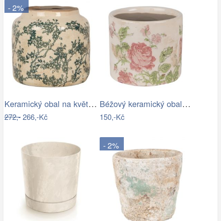
- 2%
Keramický obal na květináč se zelenými…
Béžový keramický obal na květináč s…
272,-
266,-Kč
150,-Kč
- 2%