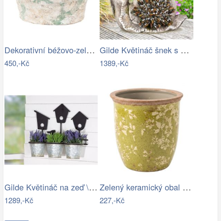
Dekorativní béžovo-zelený antik…
Gilde Květináč šnek s mozaikou \"Selma\"
450,-Kč
1389,-Kč
Gilde Květináč na zeď \"Vogelhaus\"
Zelený keramický obal na květináč…
1289,-Kč
227,-Kč