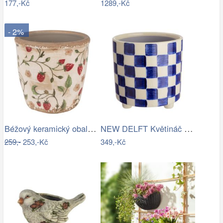
177,-Kč
1289,-Kč
- 2%
Béžový keramický obal na květináč s…
NEW DELFT Květináč šachovnice 13,5 cm
259,-
253,-Kč
349,-Kč