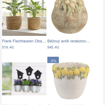
Frank Flechtwaren Obaly na květináče z…
Béžový antik terakotový obal na…
519,-Kč
545,-Kč
- 2%