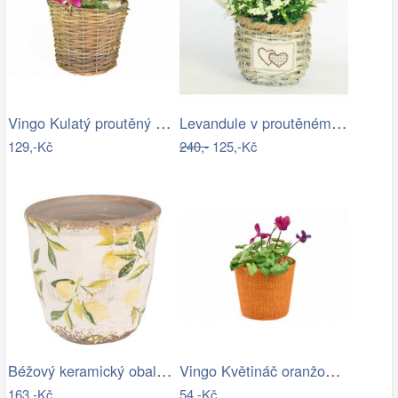
Vingo Kulatý proutěný obal na…
Levandule v proutěném květináči
129,-Kč
240,-
125,-Kč
Béžový keramický obal na květináč s…
Vingo Květináč oranžový s igelitovou…
163,-Kč
54,-Kč