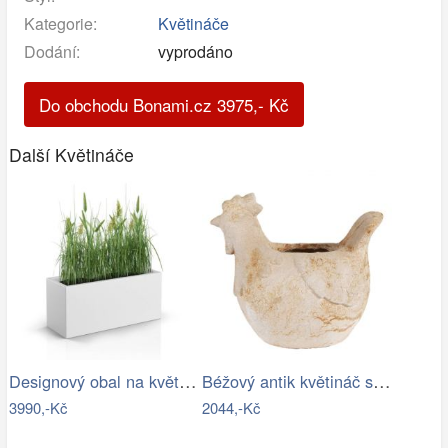
Kategorie:
Květináče
Dodání:
vyprodáno
Do obchodu Bonami.cz
3975
,-
Kč
Další Květináče
Designový obal na květináče LONG SLIM…
Béžový antik květináč slepička Farm…
3990,-Kč
2044,-Kč