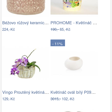
Béžovo růžový keramický květináč se…
PROHOME - Květináč kulatý vysoký…
224,-Kč
190,-
65,-Kč
- 11%
Vingo Proutěný květináč košíček s…
Květináč ovál bílý P0990/2
129,-Kč
3015,-
102,-Kč