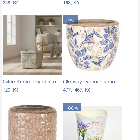
259,-Kč
163,-Kč
- 2%
Gilde Keramický obal na květináč Košík
Okrasný květináč s modrými květy - Ø 18…
129,-Kč
477,-
467,-Kč
- 66%