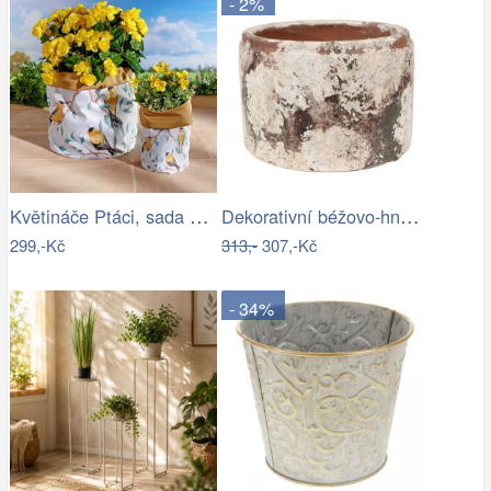
- 2%
Květináče Ptáci, sada 2 ks
Dekorativní béžovo-hnědý antik…
299,-Kč
313,-
307,-Kč
- 34%