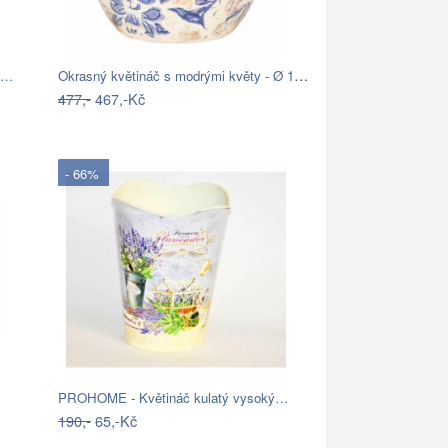
Okrasný květináč s modrými květy - Ø 18…
mi…
477,-
467,-Kč
- 66%
PROHOME - Květináč kulatý vysoký…
190,-
65,-Kč