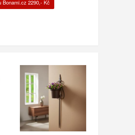
u Bonami.cz
2290
,-
Kč