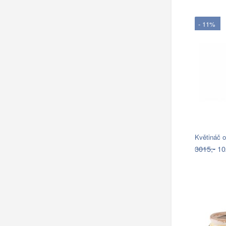
- 11%
Květináč o
3015,-
10