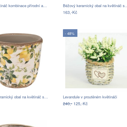
tináč kombinace přírodní a…
Béžový keramický obal na květináč s
163,-Kč
- 48%
ramický obal na květináč s…
Levandule v proutěném květináči
240,-
125,-Kč