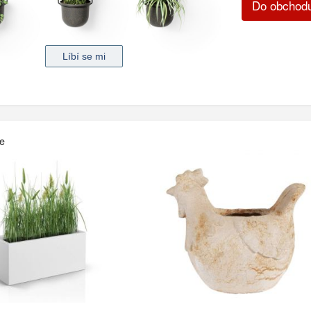
Do obchod
če