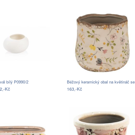
vál bílý P0990/2
Béžový keramický obal na květináč s
2,-Kč
163,-Kč