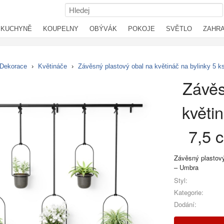
KUCHYNĚ
KOUPELNY
OBÝVÁK
POKOJE
SVĚTLO
ZAHR
Dekorace
›
Květináče
›
Závěsný plastový obal na květináč na bylinky 5 k
Závěs
květin
7,5 
Závěsný plastový 
– Umbra
Styl:
Kategorie:
Dodání: