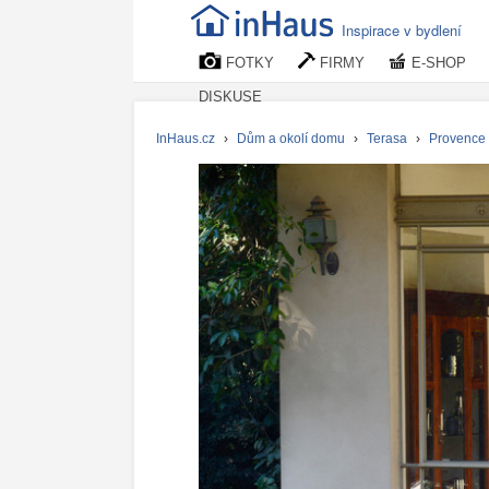
Inspirace v bydlení
FOTKY
FIRMY
E-SHOP
DISKUSE
InHaus.cz
›
Dům a okolí domu
›
Terasa
›
Provence