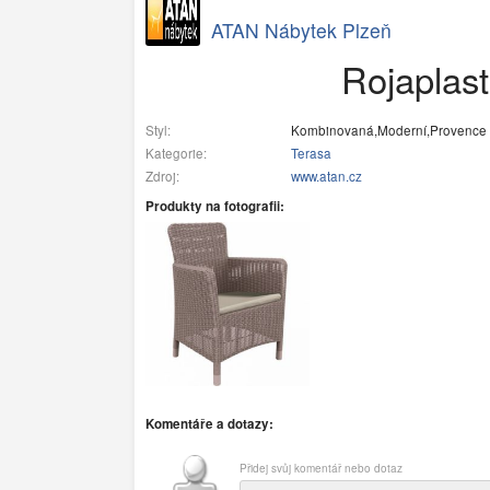
ATAN Nábytek Plzeň
Rojaplas
Styl:
Kombinovaná,Moderní,Provence
Kategorie:
Terasa
Zdroj:
www.atan.cz
Produkty na fotografii:
Komentáře a dotazy:
Přidej svůj komentář nebo dotaz