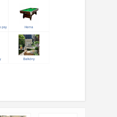
o psy
Herna
y
Balkóny