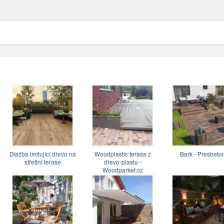
Dlažba imitující dřevo na
Woodplastic terasa z
Bark - Presbeto
střešní terase
dřevo-plastu -
Woodparket.cz