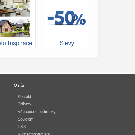
to Inspirace
Slevy
O nás
Kontakt
Odkazy
Všeobecné podmínky
Soukromí
RSS
Kurz fotografování