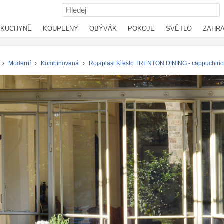
KUCHYNĚ
KOUPELNY
OBÝVÁK
POKOJE
SVĚTLO
ZAHR
›
Moderní
›
Kombinovaná
›
Rojaplast Křeslo TRENTON DINING - cappuchino