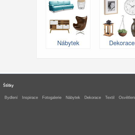
Nábytek
Dekorace
Štítky
Bydlení
Inspirace
Fotogalerie
Nábytek
Dekorace
Textil
Osvětlen