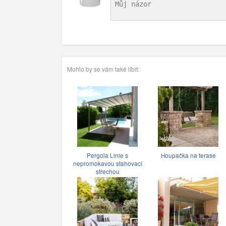
Mohlo by se vám také líbit:
Pergola Linie s
Houpačka na terase
nepromokavou stahovací
střechou