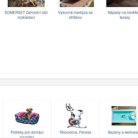
SOMERSET Zahradní stůl
Výsuvná markýza se
Nápady na osvětl
rozkládací
stříškou
terasy
Potřeby pro domácí
Tělocvična, Fitness
Bazény a wellnes
mazlíčky