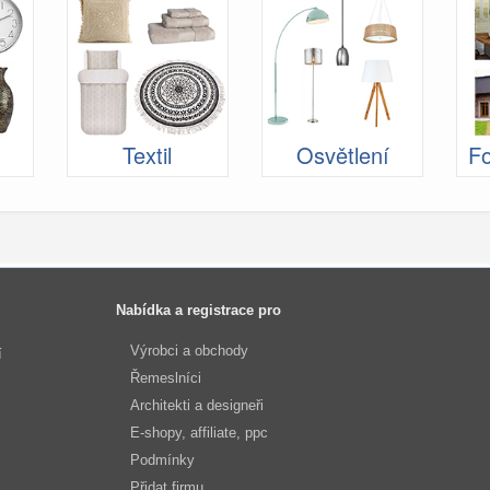
Textil
Osvětlení
Fo
Nabídka a registrace pro
Výrobci a obchody
í
Řemeslníci
Architekti a designeři
E-shopy, affiliate, ppc
Podmínky
Přidat firmu