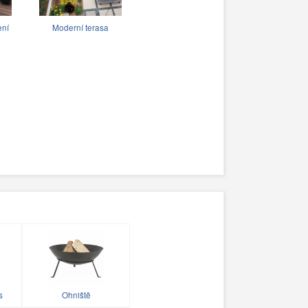
ení
Moderní terasa
s
Ohniště