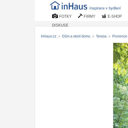
Inspirace v bydlení
FOTKY
FIRMY
E-SHOP
DISKUSE
InHaus.cz
›
Dům a okolí domu
›
Terasa
›
Provence