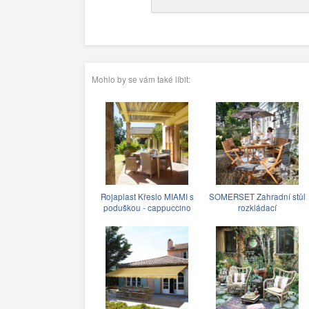
Mohlo by se vám také líbit:
Rojaplast Křeslo MIAMI s
SOMERSET Zahradní stůl
poduškou - cappuccino
rozkládací