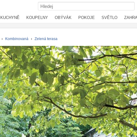
KUCHYNĚ
KOUPELNY
OBÝVÁK
POKOJE
SVĚTLO
ZAHR
›
Kombinovaná
›
Zelená terasa