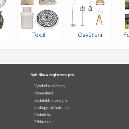
Textil
Osvětlení
Fo
Nabídka a registrace pro
Výrobci a obchody
í
Řemeslníci
Architekti a designeři
E-shopy, affiliate, ppc
Podmínky
Přidat firmu