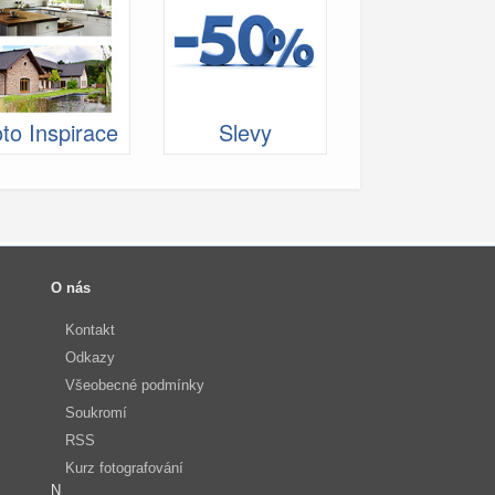
to Inspirace
Slevy
O nás
Kontakt
Odkazy
Všeobecné podmínky
Soukromí
RSS
Kurz fotografování
N