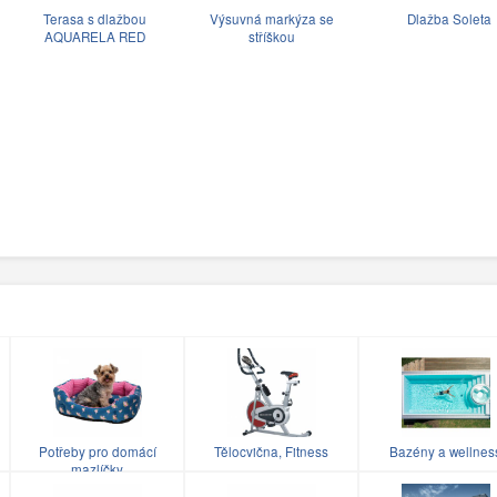
Terasa s dlažbou
Výsuvná markýza se
Dlažba Soleta
AQUARELA RED
stříškou
Potřeby pro domácí
Tělocvična, Fitness
Bazény a wellnes
mazlíčky