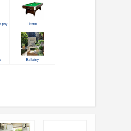
o psy
Herna
y
Balkóny