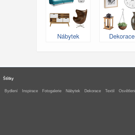
Nábytek
Dekorace
Štítky
Bydlení
Inspirace
Fotogalerie
Nábytek
Dekorace
Textil
Osvětlen