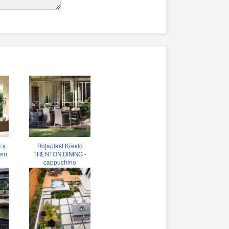
 s
Rojaplast Křeslo
kem
TRENTON DINING -
cappuchino