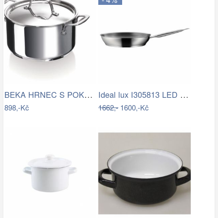
BEKA HRNEC S POKLICÍ CHEF 16 CM, NEREZ
Ideal lux I305813 LED zápustné svítidlo…
898,-Kč
1662,-
1600,-Kč