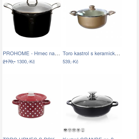
PROHOME - Hrnec na špagety 24cm Black
Toro kastrol s keramickým povrchem…
2170,-
1300,-Kč
539,-Kč