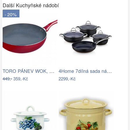
Další Kuchyňské nádobí
- 20%
TORO PÁNEV WOK, KERAMIKA, ČERVENÁ, 28CM
4Home 7dílná sada nádobí s nepřilnavým…
449,-
359,-Kč
2299,-Kč