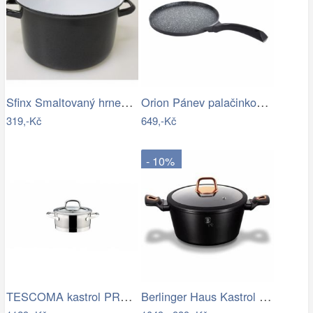
Sfinx Smaltovaný hrnec Standard, 20 cm,…
Orion Pánev palačinková GRANDE 27cm
319,-Kč
649,-Kč
- 10%
TESCOMA kastrol PRESIDENT s poklicí ø…
Berlinger Haus Kastrol Black Rose…