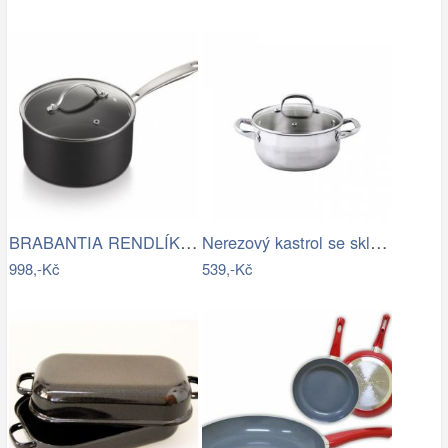
BRABANTIA RENDLÍK S POKLICÍ CHROME 18CM…
Nerezový kastrol se skleněnou poklicí…
998,-Kč
539,-Kč