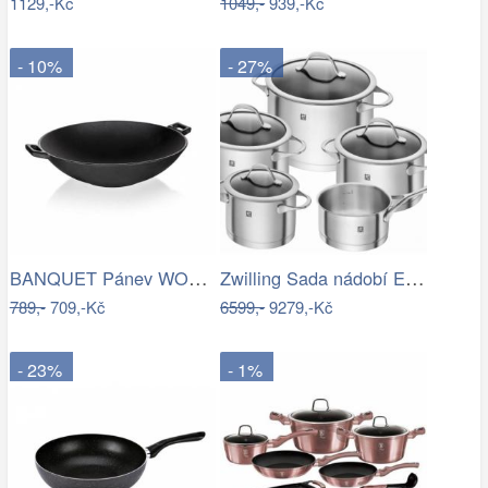
1129,-Kč
1049,-
939,-Kč
- 10%
- 27%
BANQUET Pánev WOK litinová EXCELLENT…
Zwilling Sada nádobí Essence 5ks 66220…
789,-
709,-Kč
6599,-
9279,-Kč
- 23%
- 1%