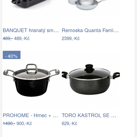
BANQUET hranatý smaltovaný 35cm, 2 díly
Remoska Quanta Family pack 15273 3ks
489,-
489,-Kč
2399,-Kč
- 40%
PROHOME - Hrnec + poklice 20cm Black…
TORO KASTROL SE SKLENĚNOU POKLICÍ,…
1490,-
900,-Kč
629,-Kč