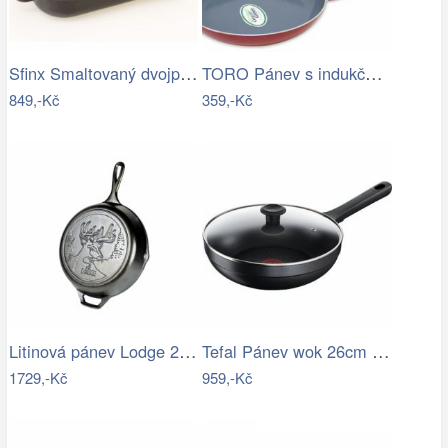
Sfinx Smaltovaný dvojpekáč, 30 cm, 30 cm
TORO Pánev s indukčním dnem, průměr 28…
849,-Kč
359,-Kč
Litinová pánev Lodge 26 cm - Deer
Tefal Pánev wok 26cm Trattoria G6057574
1729,-Kč
959,-Kč