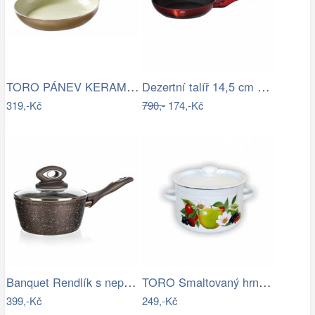
TORO PÁNEV KERAMIKA, INDUKČNÍ DNO, 28CM…
Dezertní talíř 14,5 cm A TABLE ASA…
319,-Kč
790,-
174,-Kč
Banquet Rendlík s nepřilnavým povrchem…
TORO Smaltovaný hrnec s poklicí 2l ovoce
399,-Kč
249,-Kč