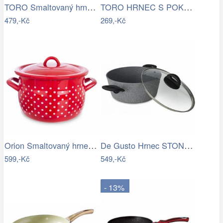
TORO Smaltovaný hrnec s poklicí 5,5l…
TORO HRNEC S POKLICÍ SMALT 1L, DEKOR…
479,-Kč
269,-Kč
Orion Smaltovaný hrnec s poklicí Tečka,…
De Gusto Hrnec STONITE 24 cm
599,-Kč
549,-Kč
- 13%