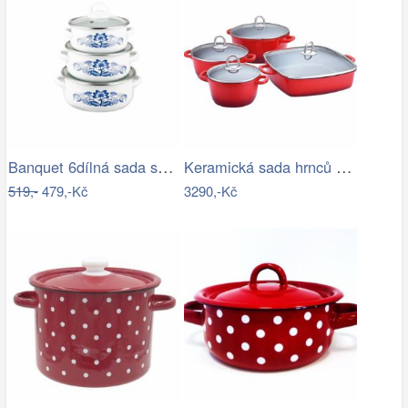
Banquet 6dílná sada smaltovaných hrnců…
Keramická sada hrnců K16202428, sada 8…
519,-
479,-Kč
3290,-Kč