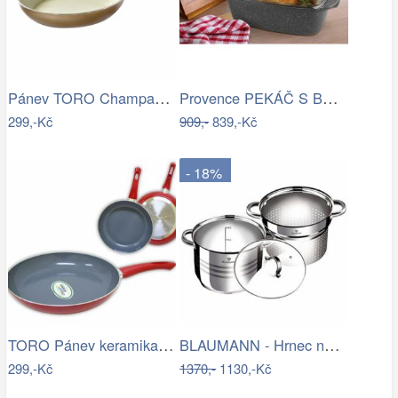
Pánev TORO Champagne 24cm, keramický…
Provence PEKÁČ S BOROSILIKAT. POKLICÍ…
299,-Kč
909,-
839,-Kč
- 18%
TORO Pánev keramika s indukčním dnem 24…
BLAUMANN - Hrnec napařovací 2v1 20cm…
299,-Kč
1370,-
1130,-Kč