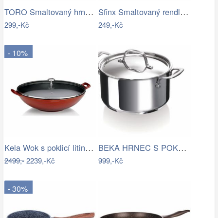
TORO Smaltovaný hrnec s poklicí 2l bílý
Sfinx Smaltovaný rendlík Standard, 14…
299,-Kč
249,-Kč
- 10%
Kela Wok s poklicí litinový CALIDO 36…
BEKA HRNEC S POKLICÍ CHEF 18 CM, NEREZ
2499,-
2239,-Kč
999,-Kč
- 30%