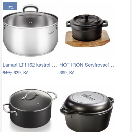
- 2%
Lamart LT1162 kastrol Shape, 24 cm, pr.…
HOT IRON Servírovací hrnec s dřevěným…
649,-
639,-Kč
399,-Kč