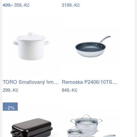
439,-
359,-Kč
3199,-Kč
TORO Smaltovaný hrnec s poklicí 3l bílý
Remoska P2406/10TSC Pánev s nepřilnavým…
299,-Kč
849,-Kč
- 2%