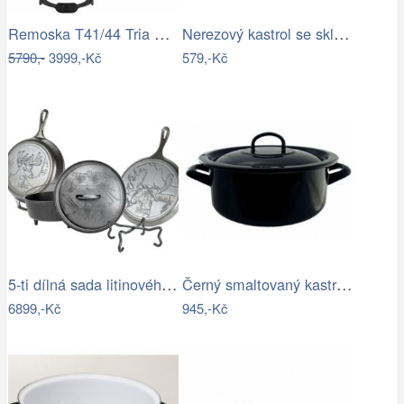
Remoska T41/44 Tria Yellow
Nerezový kastrol se skleněnou poklicí…
5790,-
3999,-Kč
579,-Kč
5-ti dílná sada litinového nádobí Lodge…
Černý smaltovaný kastrol s poklicí…
6899,-Kč
945,-Kč