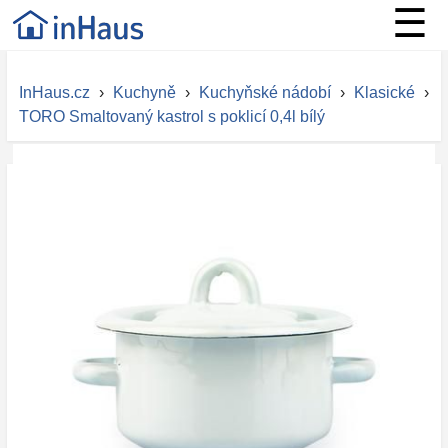
☰
InHaus.cz
›
Kuchyně
›
Kuchyňské nádobí
›
Klasické
›
TORO Smaltovaný kastrol s poklicí 0,4l bílý