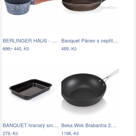
BERLINGER HAUS - Rendlík s rukojetí 1L,…
Banquet Pánev s nepřilnavým povrchem…
630,-
440,-Kč
489,-Kč
BANQUET hranatý smaltovaný 42cm
Beka Wok Brabantia 28 cm, chrom
279,-Kč
1198,-Kč