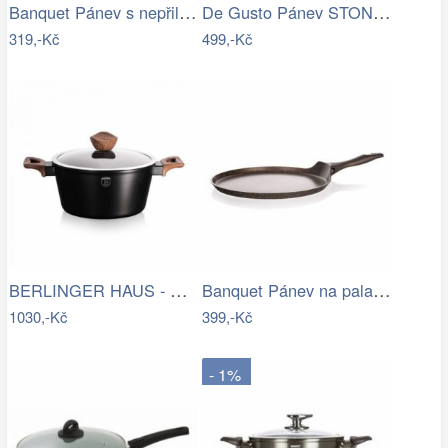
Banquet Pánev s nepřilnavým povrchem…
De Gusto Pánev STONITE 28 cm
319,-Kč
499,-Kč
BERLINGER HAUS - Hrnec + poklice 20cm…
Banquet Pánev na palačinky s…
1030,-Kč
399,-Kč
- 1%