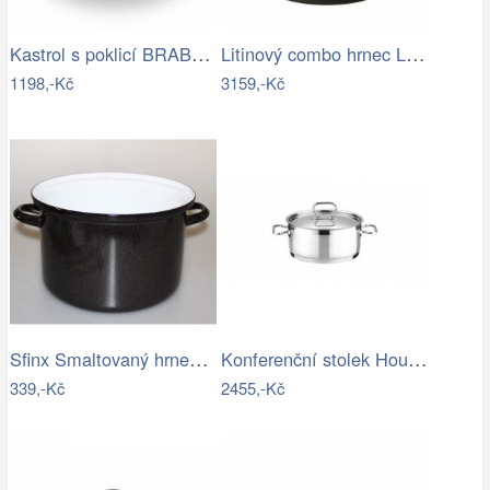
Kastrol s poklicí BRABANTIA 24cm 4,4l…
Litinový combo hrnec Lodge 4,7 l …
1198,-Kč
3159,-Kč
Sfinx Smaltovaný hrnec Standard, 24 cm,…
Konferenční stolek Houseland Prime…
339,-Kč
2455,-Kč