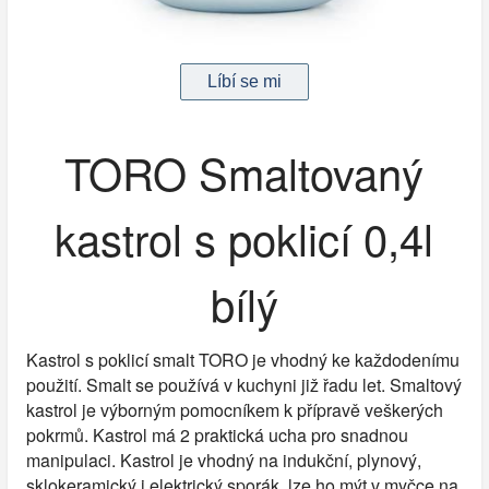
TORO Smaltovaný
kastrol s poklicí 0,4l
bílý
Kastrol s poklicí smalt TORO je vhodný ke každodenímu
použití. Smalt se používá v kuchyni již řadu let. Smaltový
kastrol je výborným pomocníkem k přípravě veškerých
pokrmů. Kastrol má 2 praktická ucha pro snadnou
manipulaci. Kastrol je vhodný na indukční, plynový,
sklokeramický i elektrický sporák, lze ho mýt v myčce na