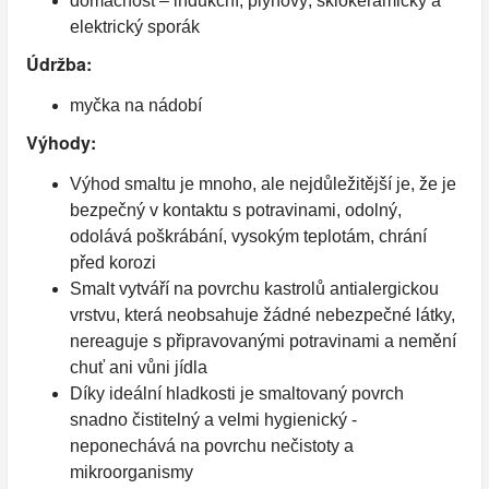
domácnost – indukční, plynový, sklokeramický a
elektrický sporák
Údržba:
myčka na nádobí
Výhody:
Výhod smaltu je mnoho, ale nejdůležitější je, že je
bezpečný v kontaktu s potravinami, odolný,
odolává poškrábání, vysokým teplotám, chrání
před korozi
Smalt vytváří na povrchu kastrolů antialergickou
vrstvu, která neobsahuje žádné nebezpečné látky,
nereaguje s připravovanými potravinami a nemění
chuť ani vůni jídla
Díky ideální hladkosti je smaltovaný povrch
snadno čistitelný a velmi hygienický -
neponechává na povrchu nečistoty a
mikroorganismy