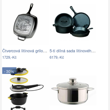
Čtvercová litinová grilovací pánev…
5-ti dílná sada litinového nádobí Lodge
1729,-Kč
6179,-Kč
- 30%