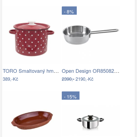
- 8%
TORO Smaltovaný hrnec s poklicí 3l…
Open Design OR85082 - LED Nástěnné…
389,-Kč
2390,-
2190,-Kč
- 15%