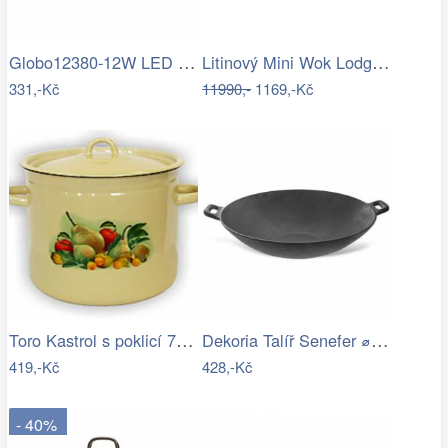
Globo12380-12W LED stropní svítidlo…
Litinový Mini Wok Lodge 23 cm
331,-Kč
11990,-
1169,-Kč
Toro Kastrol s poklicí 7 l béžový
Dekoria Talíř Senefer ⌀28cm, ⌀ 28 cm
419,-Kč
428,-Kč
- 40%