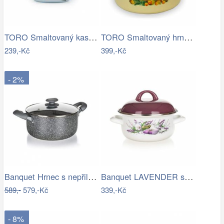
TORO Smaltovaný kastrol s poklicí 0,4l…
TORO Smaltovaný hrnec s poklicí 9l
239,-Kč
399,-Kč
- 2%
Banquet Hrnec s nepřilnavým povrchem…
Banquet LAVENDER smaltovaný kastrol 18…
589,-
579,-Kč
339,-Kč
- 8%