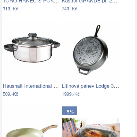
TORO HRNEC S POKLICÍ SMALT 2L, DEKOR…
Kastrol GRANDE pr. 24 cm skleněná…
319,-Kč
749,-Kč
Haushalt International Nerezový hrnec…
Litinová pánev Lodge 30 cm - Bear
509,-Kč
1999,-Kč
- 8%