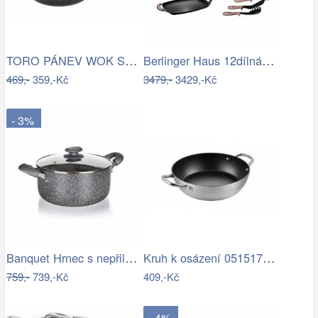
TORO PÁNEV WOK S INDUKČNÍM DNEM, PRŮMĚR…
Berlinger Haus 12dílná sada nádobí I…
469,-
359,-Kč
3479,-
3429,-Kč
- 3%
Banquet Hrnec s nepřilnavým povrchem…
Kruh k osázení 0515170 průměr 30cm
759,-
739,-Kč
409,-Kč
- 4%