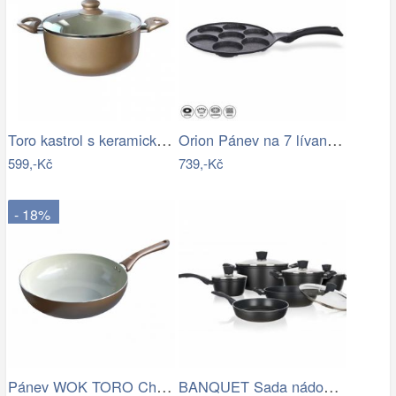
Toro kastrol s keramickým povrchem…
Orion Pánev na 7 lívanců Grande pr. 27…
599,-Kč
739,-Kč
- 18%
Pánev WOK TORO Champagne 28cm,…
BANQUET Sada nádobí s nepřilnavým…