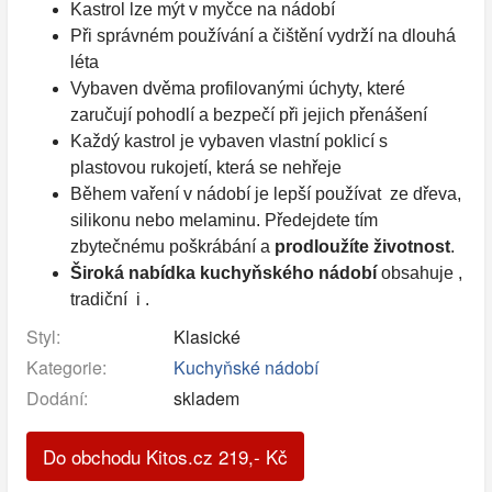
Kastrol lze mýt v myčce na nádobí
Při správném používání a čištění vydrží na dlouhá
léta
Vybaven dvěma profilovanými úchyty, které
zaručují pohodlí a bezpečí při jejich přenášení
Každý kastrol je vybaven vlastní poklicí s
plastovou rukojetí, která se nehřeje
Během vaření v nádobí je lepší používat ze dřeva,
silikonu nebo melaminu. Předejdete tím
zbytečnému poškrábání a
prodloužíte životnost
.
Široká nabídka kuchyňského nádobí
obsahuje ,
tradiční i .
Styl:
Klasické
Kategorie:
Kuchyňské nádobí
Dodání:
skladem
Do obchodu Kitos.cz
219
,-
Kč