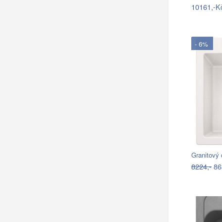
10161,-K
- 6%
Granitový
8224,-
86