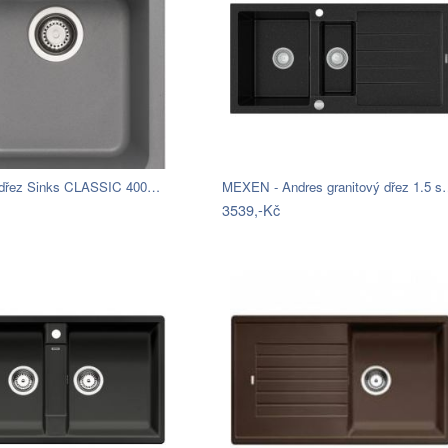
 dřez Sinks CLASSIC 400…
MEXEN - Andres granitový dřez 1.5 
3539,-Kč