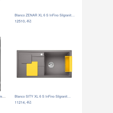
Blanco ZENAR XL 6 S InFino Silgranit…
12510,-Kč
BLANCO GmbH + Co KG Granitový dřez…
Blanco SITY XL 6 S InFino Silgranit…
11214,-Kč