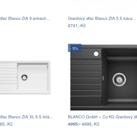
dřez Blanco ZIA 9 antracit…
Granitový dřez Blanco ZIA 5 S káva…
6741,-Kč
- 5%
 dřez Blanco ZIA XL 6 S bílá…
65,-Kč
4995,-
4995,-Kč