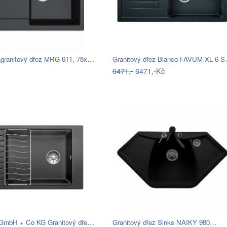
Franke Fragranitový dřez MRG 611, 78x50…
Granitový dřez Blanco FAVUM XL 6 
6471,-
6471,-Kč
BLANCO GmbH + Co KG Granitový dřez…
Granitový dřez Sinks NAIKY 980…