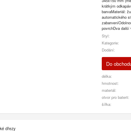
345x150 mm (men
krátkým odkapáv
barvaMateriál: ž
automatického si
zabarveníOdolnos
povrchDva další 
Styl:
Kategorie:
Dodání:
Do obchodu
délka:
hmotnost:
materiál:
otvor pro baterii:
šířka:
ké dřezy