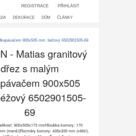
REGISTRACE
PŘIHLÁSIT
ADA
DEKORACE
DŮM
ČLÁNKY
odkapávačem 900x505 mm, béžový 6502901505-69
 - Matias granitový
dřez s malým
apávačem 900x505
éžový 6502901505-
69
Velikost: 900x505x173 mmHloubka komory: 170
 mm (menší)Rozměry komory: 435x335 mm (větší),