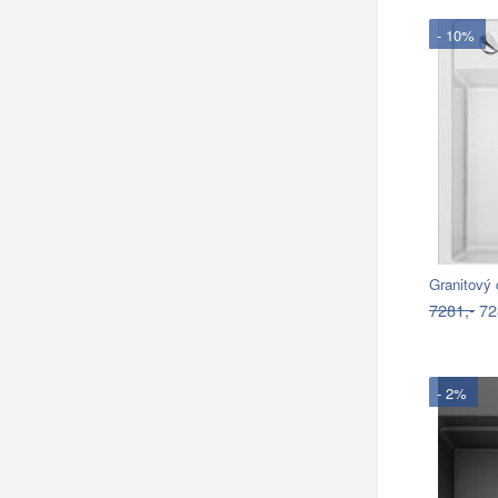
- 10%
7281,-
72
- 2%