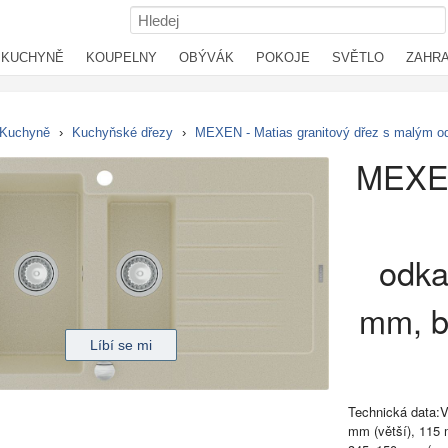
KUCHYNĚ
KOUPELNY
OBÝVÁK
POKOJE
SVĚTLO
ZAHR
Kuchyně
›
Kuchyňské dřezy
›
MEXEN - Matias granitový dřez s malým 
MEXEN
odk
mm, b
Technická data:
mm (větší), 115