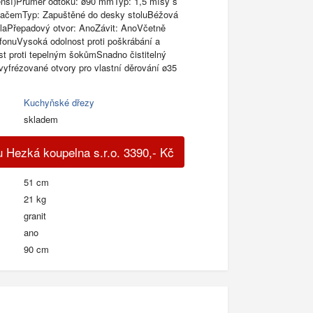
ší)Průměr odtoku: ø90 mmTyp: 1,5 mísy s
ačemTyp: Zapuštěné do desky stoluBéžová
ulaPřepadový otvor: AnoZávit: AnoVčetně
fonuVysoká odolnost proti poškrábání a
t proti tepelným šokůmSnadno čistitelný
vyfrézované otvory pro vlastní děrování ø35
Kuchyňské dřezy
skladem
 Hezká koupelna s.r.o.
3390
,-
Kč
51 cm
21 kg
granit
ano
90 cm