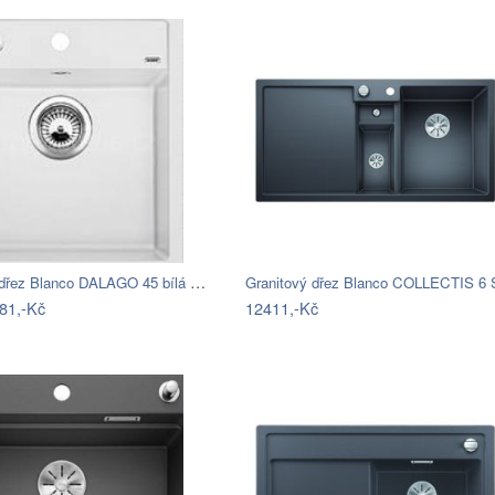
Granitový dřez Blanco DALAGO 45 bílá s…
Granitový dřez Blanco COLLECTIS 6
81,-Kč
12411,-Kč