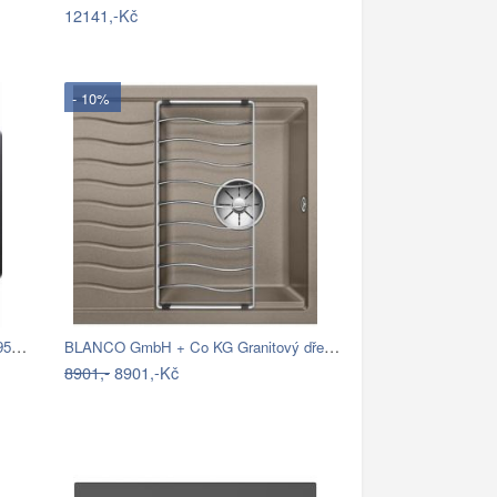
12141,-Kč
- 10%
Dřez Franke BSG 611-62 onyx 114.0395.129
BLANCO GmbH + Co KG Granitový dřez…
8901,-
8901,-Kč