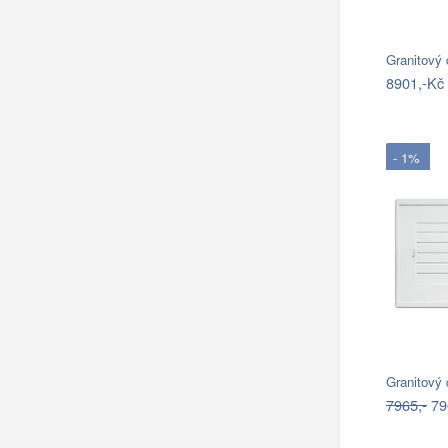
Granitový 
8901,-Kč
- 1%
Granitový
7965,-
79