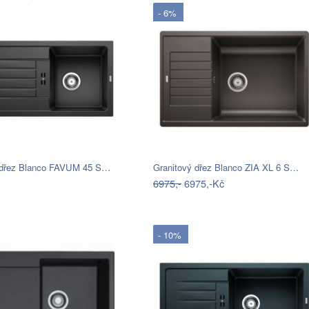
- 6%
 dřez Blanco FAVUM 45 S…
Granitový dřez Blanco ZIA XL 6 S…
6975,-
6975,-Kč
- 10%