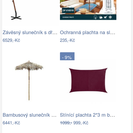
Závěsný slunečník s dřevěnou tyčí Ø 350…
Ochranná plachta na slunečník 200-300 cm
6529,-Kč
235,-Kč
- 9%
Bambusový slunečník se střechou z listů…
Stínící plachta 2*3 m bordó
6441,-Kč
1099,-
999,-Kč