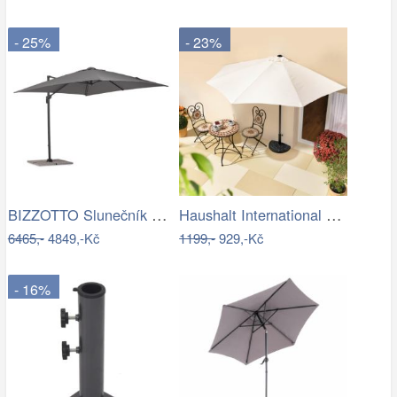
- 25%
- 23%
BIZZOTTO Slunečník SIVIGLIA taupe 3x3m
Haushalt International Slunečník…
6465,-
4849,-Kč
1199,-
929,-Kč
- 16%