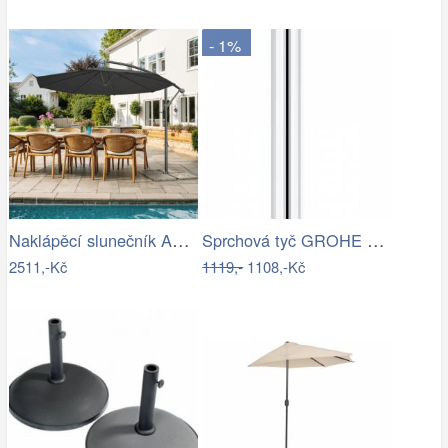
- 1%
Naklápěcí slunečník ASL-E1116 Autronic
Sprchová tyč GROHE Euphoria Neutral…
2511,-Kč
1119,-
1108,-Kč