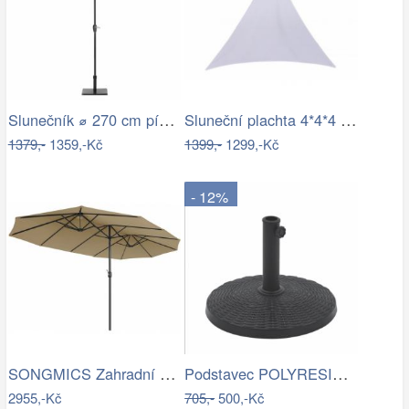
Slunečník ⌀ 270 cm pískově béžový VARESE
Sluneční plachta 4*4*4 m bílá
1379,-
1359,-Kč
1399,-
1299,-Kč
- 12%
SONGMICS Zahradní slunečník Lyre šedý
Podstavec POLYRESIN 10kg ROJAPLAST
2955,-Kč
705,-
500,-Kč