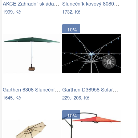
AKCE Zahradní skládací slunečník LEVI…
Slunečník kovový 8080 ø350 ROJAPLAST
1999,-Kč
1732,-Kč
- 10%
Garthen 6306 Slunečník obdélníkový 2x3…
Garthen D36958 Solární blikající řetěz…
1645,-Kč
229,-
206,-Kč
- 10%