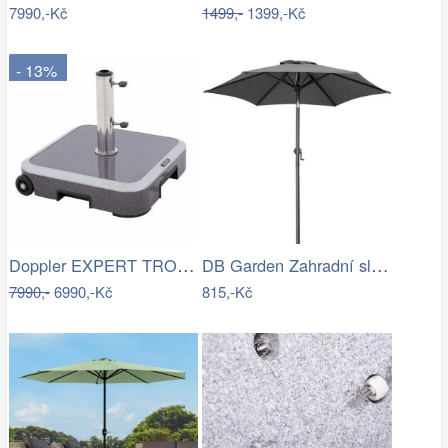
7990,-Kč
1499,-
1399,-Kč
- 13%
Doppler EXPERT TROLLEY 50kg - pojízdný…
DB Garden Zahradní slunečník Diane…
7990,-
6990,-Kč
815,-Kč