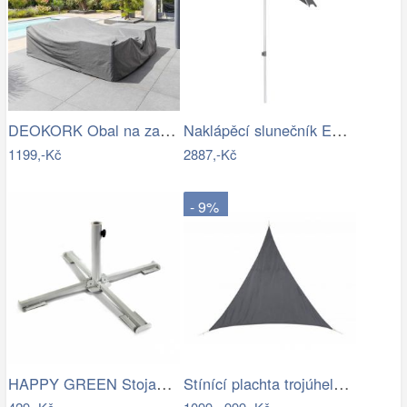
DEOKORK Obal na zahradní nábytek…
Naklápěcí slunečník EASY PUSH 150x210…
1199,-Kč
2887,-Kč
- 9%
HAPPY GREEN Stojan na slunečník 50463001
Stínící plachta trojúhelník 3*3*3 m šedá