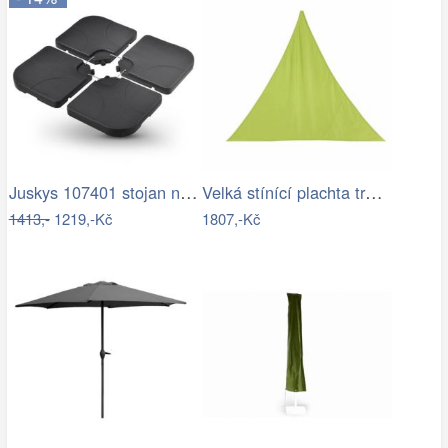
Juskys 107401 stojan na slunčeník černý…
Velká stínící plachta trojcípá 4m
1413,-
1219,-Kč
1807,-Kč