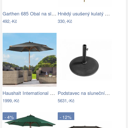
Garthen 685 Obal na slunečník s…
Hnědý usušený kulatý dekorativní list…
492,-Kč
330,-Kč
Haushalt International Dřevěný…
Podstavec na slunečník 50kg-GD
1999,-Kč
5631,-Kč
- 4%
- 12%