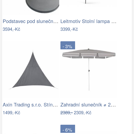
Podstavec pod slunečník BRAGGE 50 kg -…
Leitmotiv Stolní lampa ve tvaru hřibu…
3594,-Kč
3399,-Kč
- 3%
Axin Trading s.r.o. Stínící plachta…
Zahradní slunečník ⌀ 2,85 m světle…
1499,-Kč
2389,-
2309,-Kč
- 6%