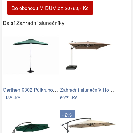
Do obchodu M DUM.cz
20763
,-
Kč
Další Zahradní slunečníky
Garthen 6302 Půlkruhový zahradní…
Zahradní slunečník Houseland Vexon s…
1185,-Kč
6999,-Kč
- 2%