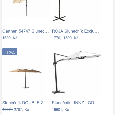
Garthen 54747 Slunečník 2,9 m sklopný -…
ROJA Slunečník Exclusive boční 300 cm -…
1639,-Kč
1770,-
1590,-Kč
- 12%
Slunečník DOUBLE ZWU-307 ROJAPLAST
Slunečník LINNZ - GD
4007,-
2787,-Kč
16601,-Kč