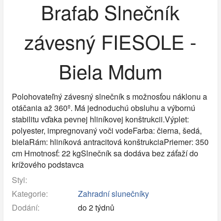
Brafab Slnečník
závesný FIESOLE -
Biela Mdum
Polohovateľný závesný slnečník s možnosťou náklonu a
otáčania až 360º. Má jednoduchú obsluhu a výbornú
stabilitu vďaka pevnej hliníkovej konštrukcii.Výplet:
polyester, impregnovaný voči vodeFarba: čierna, šedá,
bielaRám: hliníková antracitová konštrukciaPriemer: 350
cm Hmotnosť: 22 kgSlnečník sa dodáva bez záťaží do
krížového podstavca
Styl:
Kategorie:
Zahradní slunečníky
Dodání:
do 2 týdnů