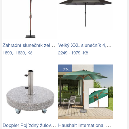
Zahradní slunečník zelený kruhový…
Velký XXL slunečník 4,5 m - antracit,…
1699,-
1639,-Kč
2249,-
1979,-Kč
- 7%
Doppler Pojízdný žulový stojan s…
Haushalt International Dřevěný…