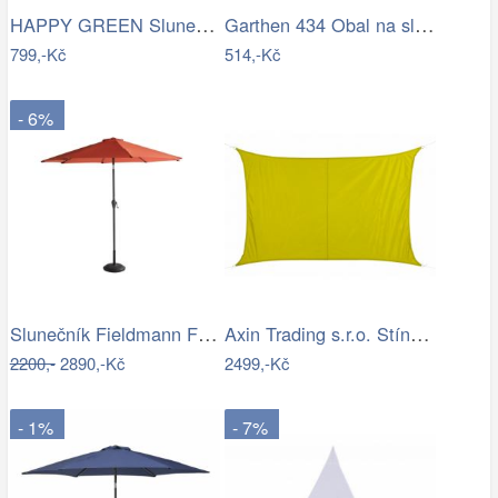
HAPPY GREEN Slunečník s kličkou 230 cm,…
Garthen 434 Obal na slunečník s…
799,-Kč
514,-Kč
- 6%
Slunečník Fieldmann FDZN 4014
Axin Trading s.r.o. Stínící plachta…
2200,-
2890,-Kč
2499,-Kč
- 1%
- 7%