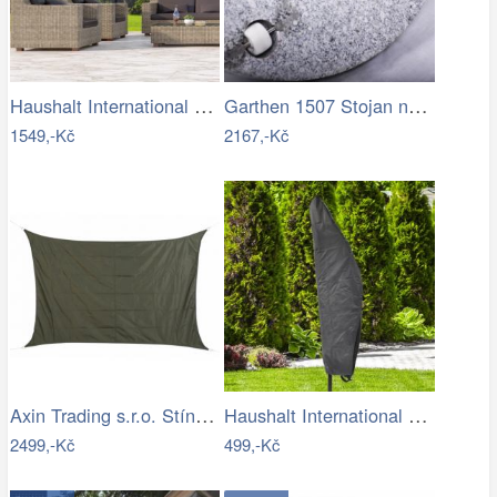
Haushalt International Kovový slunečník…
Garthen 1507 Stojan na slunečník …
1549,-Kč
2167,-Kč
Axin Trading s.r.o. Stínící plachta…
Haushalt International Ochranný obal na…
2499,-Kč
499,-Kč