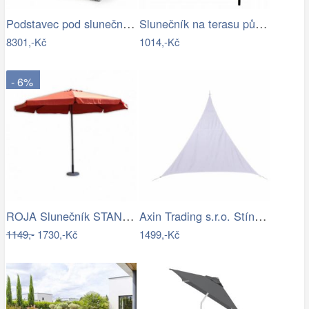
Podstavec pod slunečník ODDIN - GD
Slunečník na terasu půlkruhový - zelený…
8301,-Kč
1014,-Kč
- 6%
ROJA Slunečník STANDART 4m - terracota
Axin Trading s.r.o. Stínící plachta…
1149,-
1730,-Kč
1499,-Kč