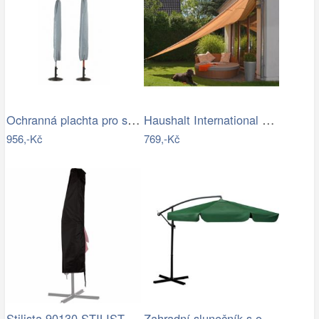
Ochranná plachta pro slunečníky - GD
Haushalt International Stínící…
956,-Kč
769,-Kč
Stilista 90130 STILISTA Obal na 350 cm…
Zahradní slunečník s obalem PL-881,…