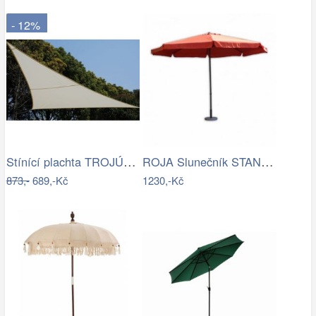
- 12%
Stínící plachta TROJÚHELNÍK Rojaplast
ROJA Slunečník STANDART 3m - terracota
873,-
689,-Kč
1230,-Kč