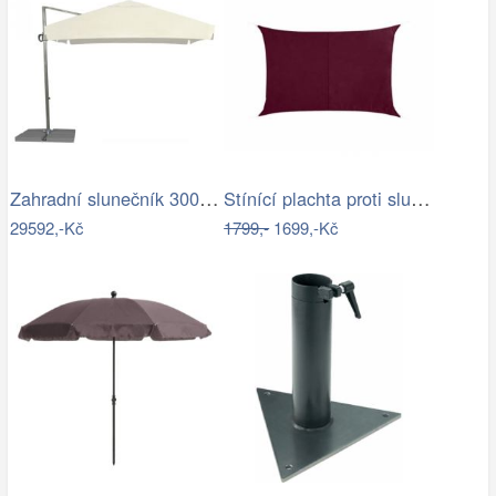
Zahradní slunečník 300 x 300 cm
Stínící plachta proti slunci 3x4m bordó
29592,-Kč
1799,-
1699,-Kč