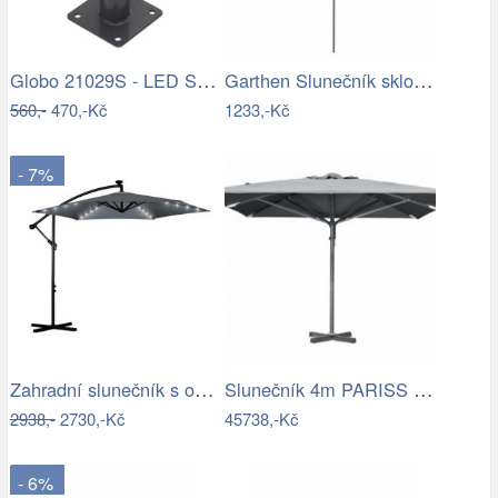
Globo 21029S - LED Stm. nab. dot.…
Garthen Slunečník sklopný s kličkou,…
560,-
470,-Kč
1233,-Kč
- 7%
Zahradní slunečník s osvětlením PL-882,…
Slunečník 4m PARISS - GD
2938,-
2730,-Kč
45738,-Kč
- 6%