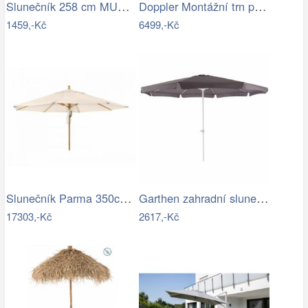
Slunečník 258 cm MURASA Bílá
Doppler Montážní trn pro slunečník…
1459,-Kč
6499,-Kč
Slunečník Parma 350cm -GD
Garthen zahradní slunečník s klikou…
17303,-Kč
2617,-Kč