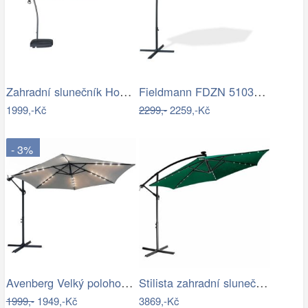
Zahradní slunečník Houseland Vortexa…
Fieldmann FDZN 5103 boční slunečník,…
1999,-Kč
2299,-
2259,-Kč
- 3%
Avenberg Velký polohovatelný slunečník…
Stilista zahradní slunečník 350 cm…
1999,-
1949,-Kč
3869,-Kč