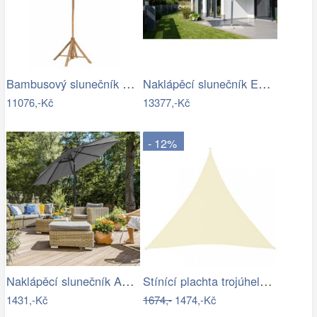
Bambusový slunečník se střechou z…
Naklápěcí slunečník EASY TURN 300x300…
11076,-Kč
13377,-Kč
- 12%
Naklápěcí slunečník ASL-E1130 Autronic
Stínící plachta trojúhelníková 5 x 5 x…
1431,-Kč
1674,-
1474,-Kč