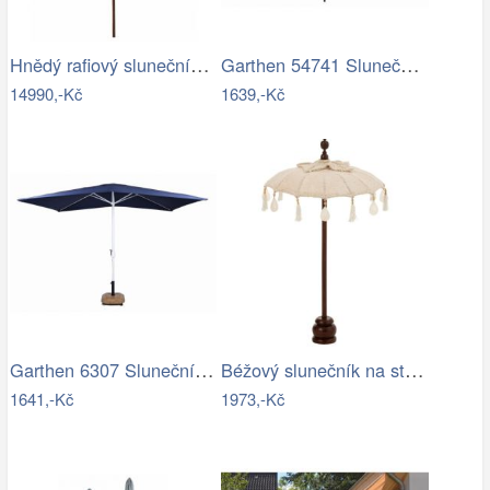
Hnědý rafiový slunečník s třásněmi…
Garthen 54741 Slunečník ø 290 cm -…
14990,-Kč
1639,-Kč
Garthen 6307 Slunečník obdélníkový 2x3…
Béžový slunečník na stůl s třásněmi a…
1641,-Kč
1973,-Kč