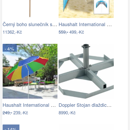
Černý boho slunečník s dřevěnou tyčí a…
Haushalt International Plážový…
11362,-Kč
559,-
499,-Kč
- 4%
Haushalt International Slunečník duhový…
Doppler Stojan dlaždicový pro slun.…
249,-
239,-Kč
8990,-Kč
- 14%