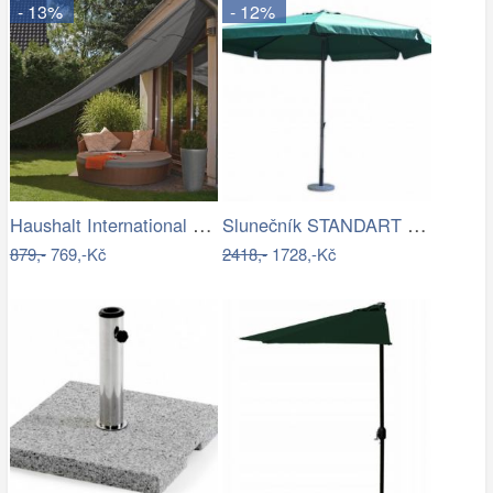
- 13%
- 12%
Haushalt International Stínící…
Slunečník STANDART 4m ROJAPLAST
879,-
769,-Kč
2418,-
1728,-Kč