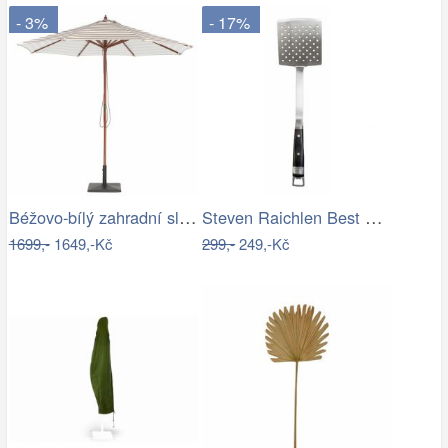
- 3%
- 17%
Béžovo-bílý zahradní slunečník ⌀260 cm…
Steven Raichlen Best of Barbecue…
1699,-
1649,-Kč
299,-
249,-Kč