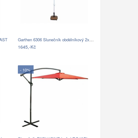
Garthen 6306 Slunečník obdélníkový 2x3…
LAST
1645,-Kč
- 10%