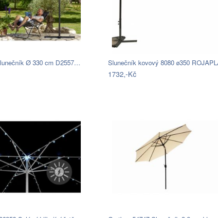
slunečník Ø 330 cm D2557…
Slunečník kovový 8080 ø350 ROJAP
1732,-Kč