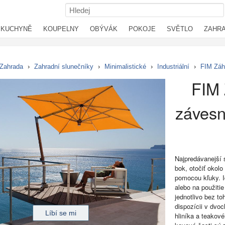
KUCHYNĚ
KOUPELNY
OBÝVÁK
POKOJE
SVĚTLO
ZAHR
Zahrada
›
Zahradní slunečníky
›
Minimalistické
›
Industriální
›
FIM Záh
FIM 
závesn
Najpredávanejší s
bok, otočiť okolo
pomocou kľuky. I
alebo na použit
jednotlivo bez to
dispozícii v dvoc
hliníka a teakov