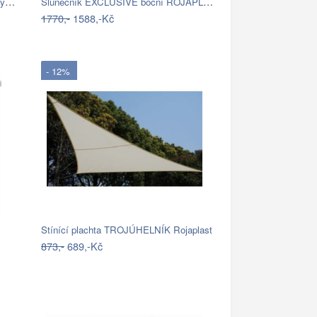
Garthen 54747 Slunečník 2,9 m sklopný -…
Slunečník EXCLUSIVE boční ROJAPLAST
1770,-
1588,-Kč
- 12%
Stínící plachta TROJÚHELNÍK Rojaplast
873,-
689,-Kč