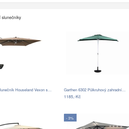
í slunečníky
slunečník Houseland Vexon s…
Garthen 6302 Půlkruhový zahradní…
1185,-Kč
- 3%