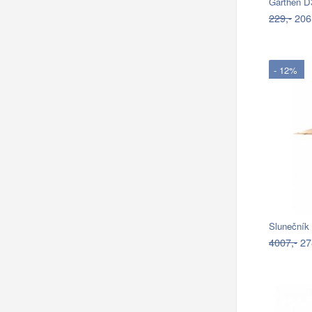
Garthen D3
229,-
206
- 12%
4007,-
27