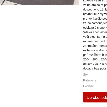
kovové časti sú 
voľne stojacim p
do pevného záhl
navrhnuté a vyro
pre vonkajšie pou
za najnáročnejší
odolávajú slanej
Vďaka špeciálnem
voči plesniam a c
extrémnym podmi
záhradách, terasá
najlepšia voľba 
gr / m2.Rám: hl
200cm200 x 200
340cmVýška slne
dodáva bez pods
Styl:
Kategorie:
Dodání:
Do obchod