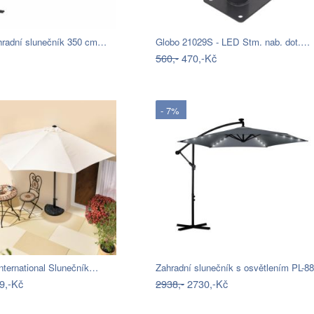
ahradní slunečník 350 cm…
Globo 21029S - LED Stm. nab. dot.…
560,-
470,-Kč
- 7%
nternational Slunečník…
Zahradní slunečník s osvětlením PL-8
9,-Kč
2938,-
2730,-Kč