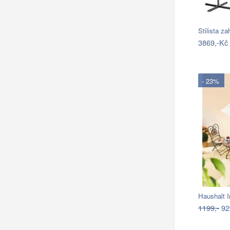
Stilista z
3869,-Kč
- 23%
Haushalt I
1199,-
92