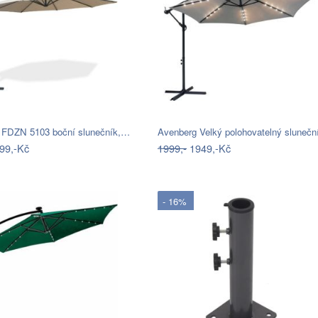
 FDZN 5103 boční slunečník,…
Avenberg Velký polohovatelný sluneč
99,-Kč
1999,-
1949,-Kč
- 16%