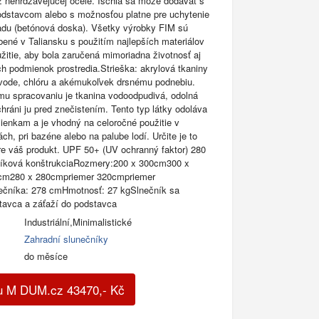
z nehrdzavejúcej ocele. Ischia sa môže dodávať s
odstavcom alebo s možnosťou platne pre uchytenie
adu (betónová doska). Všetky výrobky FIM sú
bené v Taliansku s použitím najlepších materiálov
žitie, aby bola zaručená mimoriadna životnosť aj
ch podmienok prostredia.Strieška: akrylová tkaniny
 vode, chlóru a akémukoľvek drsnému podnebiu.
u spracovaniu je tkanina vodoodpudivá, odolná
hráni ju pred znečistením. Tento typ látky odoláva
enkam a je vhodný na celoročné použitie v
ch, pri bazéne alebo na palube lodí. Určite je to
pre váš produkt. UPF 50+ (UV ochranný faktor) 280
iníková konštrukciaRozmery:200 x 300cm300 x
cm280 x 280cmpriemer 320cmpriemer
čníka: 278 cmHmotnosť: 27 kgSlnečník sa
tavca a záťaží do podstavca
Industriální,Minimalistické
Zahradní slunečníky
do měsíce
u M DUM.cz
43470
,-
Kč