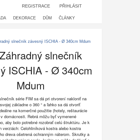
REGISTRACE
PŘIHLÁSIT
ADA
DEKORACE
DŮM
ČLÁNKY
radný slnečník závesný ISCHIA - Ø 340cm Mdum
Záhradný slnečník
ý ISCHIA - Ø 340cm
Mdum
lnečník série FIM sa dá pri otvorení nakloniť na
 svojej základne o 360 ° a ľahko sa dá otvoriť
deálne na komerčné použitie (hotely, reštaurácie
ie v domácnosti. Rebrá môžu byť vymenené
ho, aby bolo potrebné rozobrať celú štruktúru. Je k
h verziách: Celohliníková kostra alebo kostra
ého dreva ošetrená ochranným náterom. Skrutky a