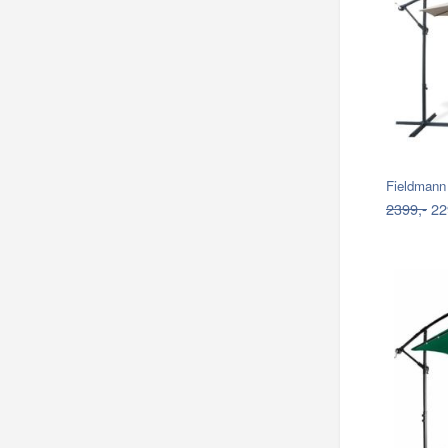
Fieldmann
2399,-
22