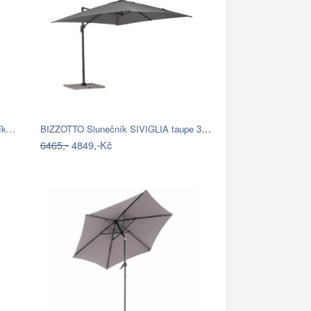
BIZZOTTO Slunečník SIVIGLIA taupe 3x3m
ník…
6465,-
4849,-Kč