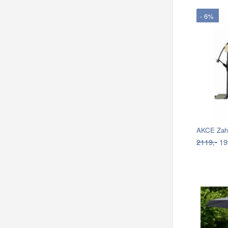
- 6%
AKCE Zahr
2119,-
19