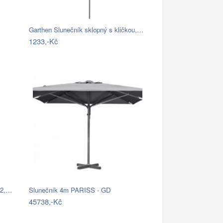
Garthen Slunečník sklopný s kličkou,…
1233,-Kč
82,…
Slunečník 4m PARISS - GD
45738,-Kč