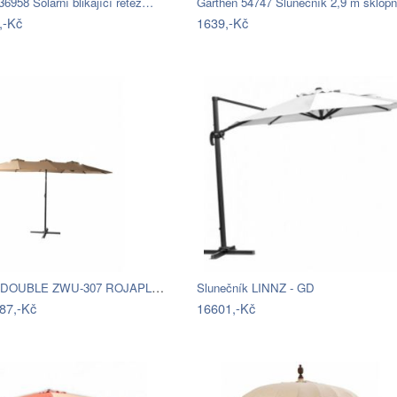
6958 Solární blikající řetěz…
,-Kč
1639,-Kč
Slunečník DOUBLE ZWU-307 ROJAPLAST
Slunečník LINNZ - GD
87,-Kč
16601,-Kč