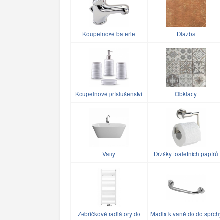
Koupelnové baterie
Dlažba
Koupelnové příslušenství
Obklady
Vany
Držáky toaletních papírů
Žebříčkové radiátory do
Madla k vaně do do sprch