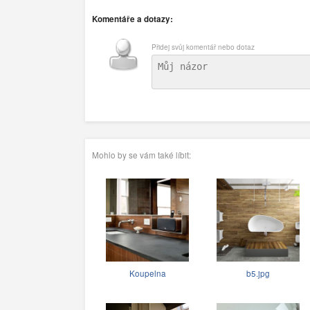
Komentáře a dotazy:
Přidej svůj komentář nebo dotaz
Mohlo by se vám také líbit:
Koupelna
b5.jpg