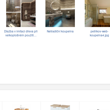
Dlažba v imitaci dřeva při
Netradiční koupelna
petrikov-web-
velkoplošném použití…
koupelna4.jpg