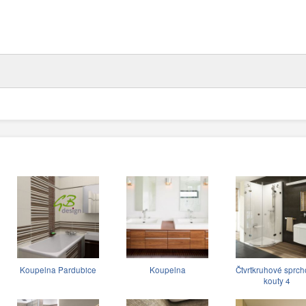
Koupelna Pardubice
Koupelna
Čtvrtkruhové sprc
kouty 4