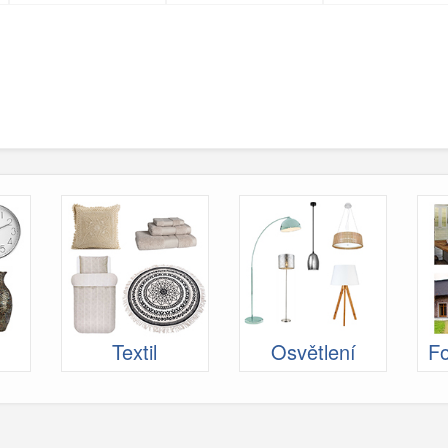
Textil
Osvětlení
Fo