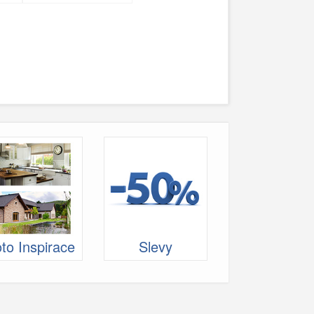
to Inspirace
Slevy