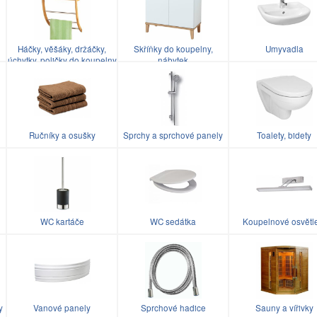
Háčky, věšáky, držáčky,
Skříňky do koupelny,
Umyvadla
úchytky, poličky do koupelny
nábytek
Ručníky a osušky
Sprchy a sprchové panely
Toalety, bidety
WC kartáče
WC sedátka
Koupelnové osvětl
y
Vanové panely
Sprchové hadice
Sauny a vířivky