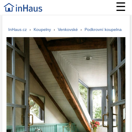
☰
InHaus.cz
›
Koupelny
›
Venkovské
›
Podkrovní koupelna