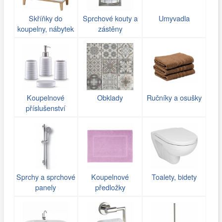
Skříňky do
Sprchové kouty a
Umyvadla
koupelny, nábytek
zástěny
Koupelnové
Obklady
Ručníky a osušky
příslušenství
Sprchy a sprchové
Koupelnové
Toalety, bidety
panely
předložky