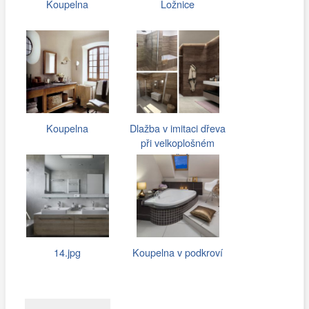
Koupelna
Ložnice
Koupelna
Dlažba v imitaci dřeva
při velkoplošném
použití…
14.jpg
Koupelna v podkroví