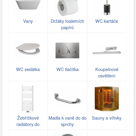
Vany
Držáky toaletních
WC kartáče
papírů
WC sedátka
WC tlačítka
Koupelnové
osvětlení
Žebříčkové
Madla k vaně do do
Sauny a vířivky
radiátory do
sprchy
koupelny