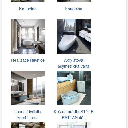
Koupelna
Koupelna
Realizace Řevnice
Akrylátová
asymetrická vana
LoveStory II
inhaus-idwitalia-
Koš na prádlo STYLE
kombinace-
RATTAN 40 l
barev3.jpg
krémová CURVER