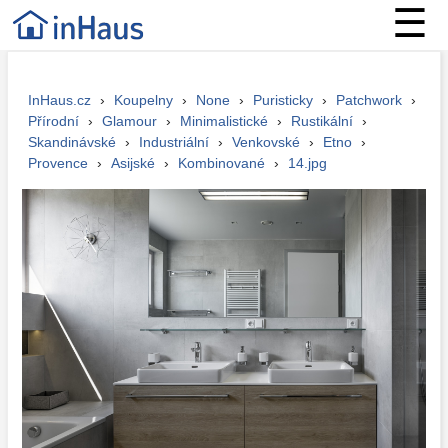
☰
InHaus.cz
›
Koupelny
›
None
›
Puristicky
›
Patchwork
›
Přírodní
›
Glamour
›
Minimalistické
›
Rustikální
›
Skandinávské
›
Industriální
›
Venkovské
›
Etno
›
Provence
›
Asijské
›
Kombinované
›
14.jpg