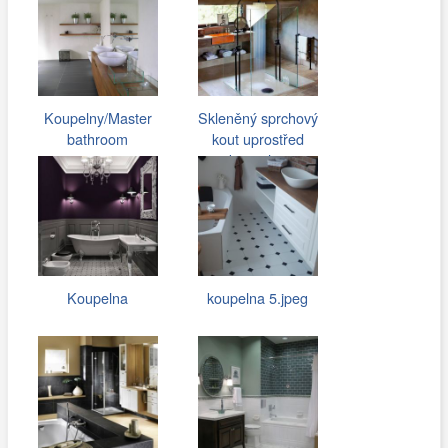
Koupelny/Master
Skleněný sprchový
bathroom
kout uprostřed
koupelny
Koupelna
koupelna 5.jpeg