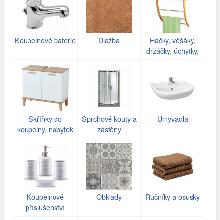
Koupelnové baterie
Dlažba
Háčky, věšáky,
držáčky, úchytky,
poličky do koupelny
Skříňky do
Sprchové kouty a
Umyvadla
koupelny, nábytek
zástěny
Koupelnové
Obklady
Ručníky a osušky
příslušenství