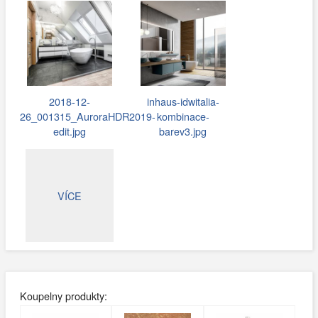
2018-12-
inhaus-idwitalia-
26_001315_AuroraHDR2019-
kombinace-
edit.jpg
barev3.jpg
VÍCE
Koupelny produkty: