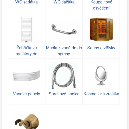
WC sedátka
WC tlačítka
Koupelnové
osvětlení
Žebříčkové
Madla k vaně do do
Sauny a vířivky
radiátory do
sprchy
koupelny
Vanové panely
Sprchové hadice
Kosmetická zrcátka