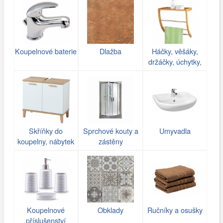
Koupelnové baterie
Dlažba
Háčky, věšáky,
držáčky, úchytky,
poličky do koupelny
Skříňky do
Sprchové kouty a
Umyvadla
koupelny, nábytek
zástěny
Koupelnové
Obklady
Ručníky a osušky
příslušenství