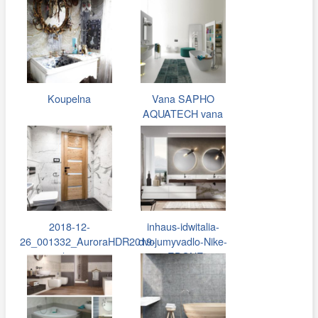
Koupelna
Vana SAPHO
AQUATECH vana
170x70 cm
2018-12-
inhaus-idwitalia-
26_001332_AuroraHDR2019-
dvojumyvadlo-Nike-
edit.jpg
01-EDONE…