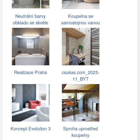
Neutrální barvy
Koupelna se
obkladu se skvěle
samostojnou vanou
doplňují s…
Realizace Praha
csukas.com_2023-
11_BYT
Hostivar_064.jpg
Koncept Evolution 3
Sprcha uprostřed
koupelny