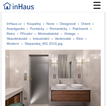
☰
InHaus.cz
›
Koupelny
›
None
›
Designové
›
Orient
›
Avantgardni
›
Puristicky
›
Romanticky
›
Patchwork
›
Retro
›
Přírodní
›
Minimalistické
›
Vintage
›
Skandinávské
›
Industriální
›
Venkovské
›
Etno
›
Moderní
›
Stepanska_001 (013).jpg