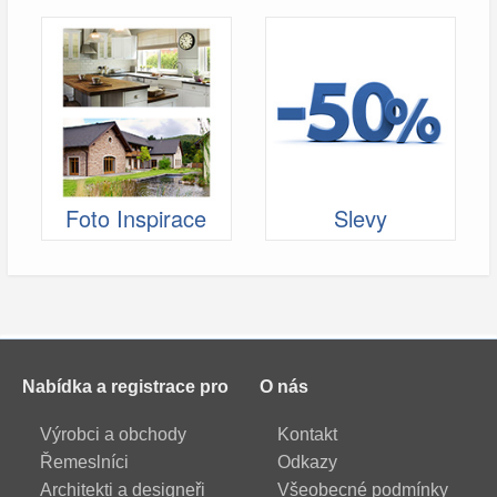
Foto Inspirace
Slevy
Nabídka a registrace pro
O nás
Výrobci a obchody
Kontakt
Řemeslníci
Odkazy
Architekti a designeři
Všeobecné podmínky