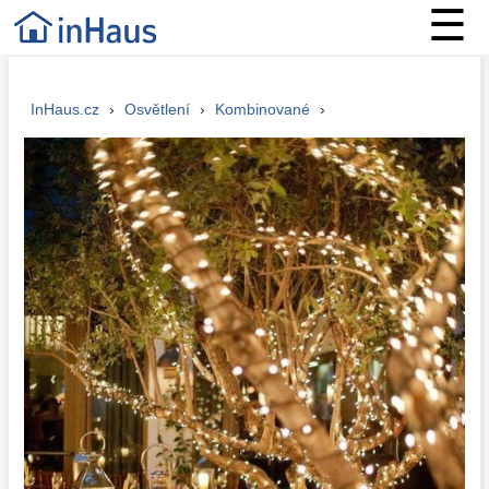
☰
InHaus.cz
›
Osvětlení
›
Kombinované
›