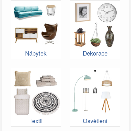
Nábytek
Dekorace
Textil
Osvětlení