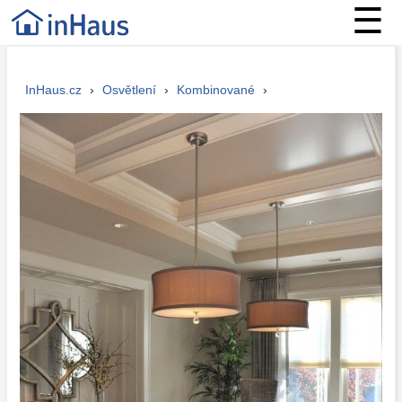
☰
InHaus.cz
›
Osvětlení
›
Kombinované
›