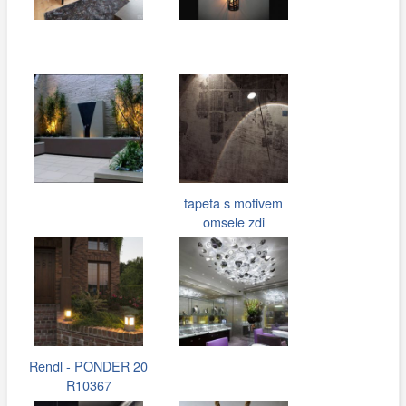
tapeta s motivem
omsele zdi
Rendl - PONDER 20
R10367