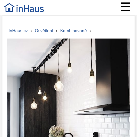
☰
InHaus.cz
›
Osvětlení
›
Kombinované
›