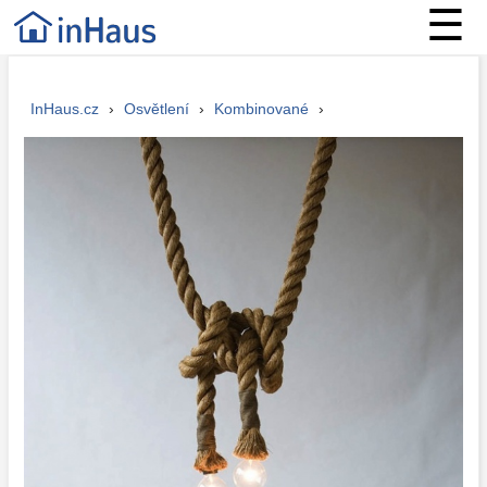
☰
InHaus.cz
›
Osvětlení
›
Kombinované
›