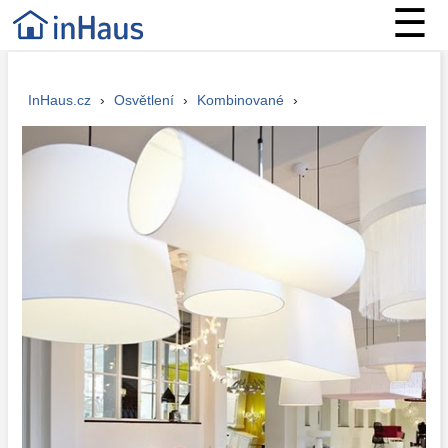
☰
InHaus.cz
›
Osvětlení
›
Kombinované
›