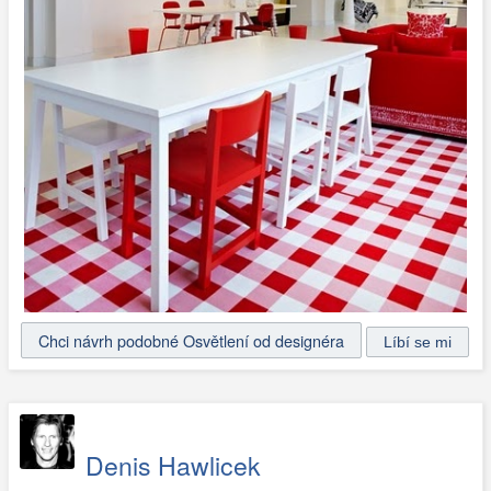
Chci návrh podobné Osvětlení od designéra
Denis Hawlicek