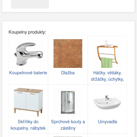
Koupelny produkty:
Koupelnové baterie
Dlažba
Háčky, věšáky,
držáčky, úchytky,
poličky do koupelny
Skříňky do
Sprchové kouty a
Umyvadla
koupelny, nábytek
zástěny