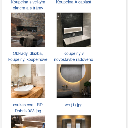
Koupelna s velkým
Koupelna Alcaplast
oknem a s trámy
Obklady, dlažba,
Koupelny v
koupelny, koupelnové
novostavbě řadového
studio -…
RD Na Kopcích
csukas.com_RD
wc (1).jpg
Dobris 023.jpg