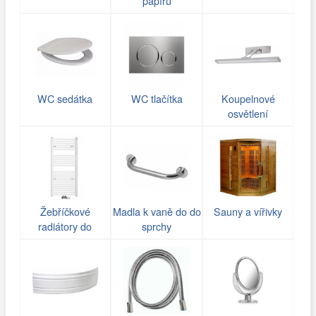
papírů
WC sedátka
WC tlačítka
Koupelnové
osvětlení
Žebříčkové
Madla k vaně do do
Sauny a vířivky
radiátory do
sprchy
koupelny