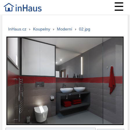
☰
InHaus.cz
›
Koupelny
›
Moderní
›
02.jpg