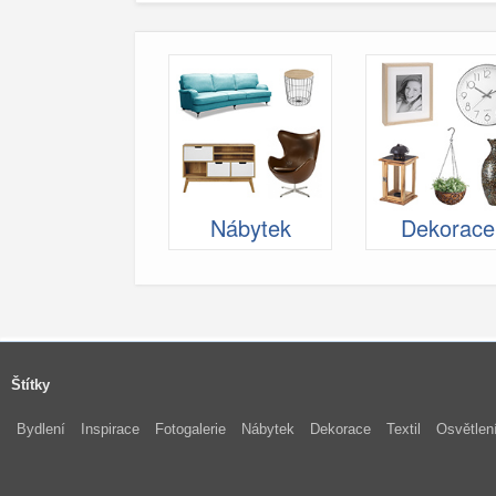
Nábytek
Dekorace
Štítky
Bydlení
Inspirace
Fotogalerie
Nábytek
Dekorace
Textil
Osvětlen