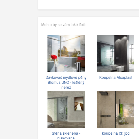
Mohlo by se vám také líbit:
Dávkovač mýdlové pěny
Koupelna Alcaplast
Blomus UNO - leštěný
nerez
Stěna sklenena -
koupelna (3).jpg
piskovana