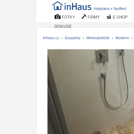
Inspirace v bydlení
FOTKY
FIRMY
E-SHOP
DISKUSE
InHaus.cz
›
Koupelny
›
Minimalistické
›
Moderní
›