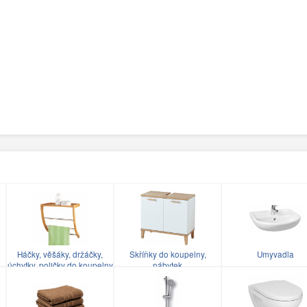
Háčky, věšáky, držáčky,
Skříňky do koupelny,
Umyvadla
úchytky, poličky do koupelny
nábytek