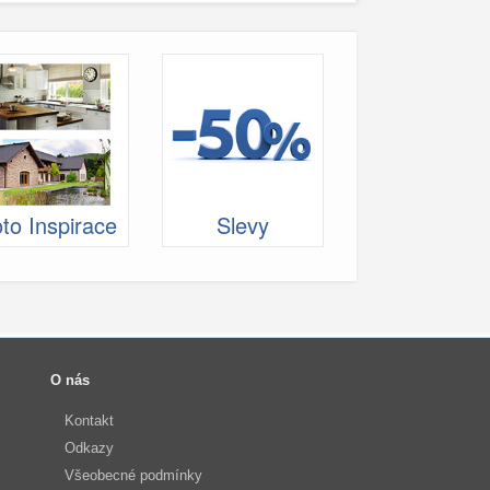
to Inspirace
Slevy
O nás
Kontakt
Odkazy
Všeobecné podmínky