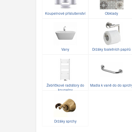
Koupelnové příslušenství
Obklady
Vany
Držáky toaletních papírů
Žebříčkové radiátory do
Madla k vaně do do sprch
koupelny
Držáky sprchy