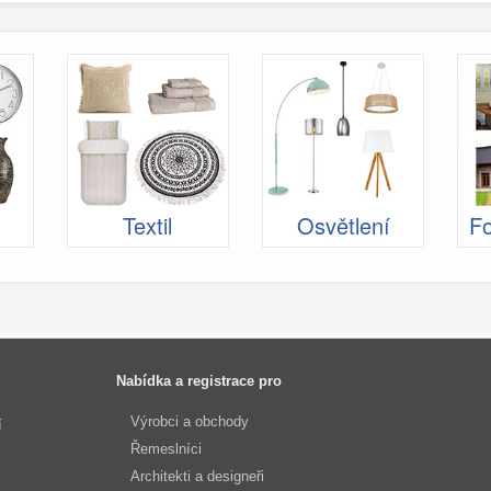
Textil
Osvětlení
Fo
Nabídka a registrace pro
Výrobci a obchody
í
Řemeslníci
Architekti a designeři