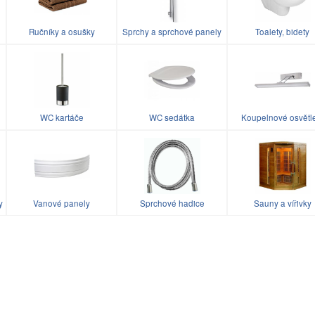
Ručníky a osušky
Sprchy a sprchové panely
Toalety, bidety
WC kartáče
WC sedátka
Koupelnové osvětl
y
Vanové panely
Sprchové hadice
Sauny a vířivky