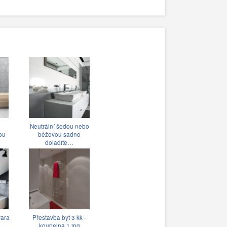
Neutrální šedou nebo
ou
béžovou sadno
doladíte…
rara
Přestavba byt 3 kk -
koupelna 1.jpg