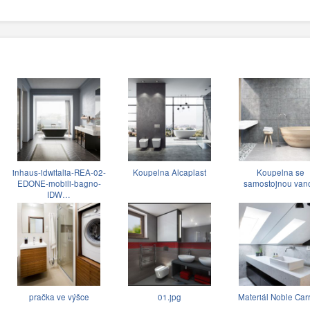
inhaus-idwitalia-REA-02-
Koupelna Alcaplast
Koupelna se
EDONE-mobili-bagno-
samostojnou van
IDW…
pračka ve výšce
01.jpg
Materiál Noble Car