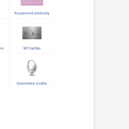
Koupelnové předložky
ení
WC tlačítka
Kosmetická zrcátka